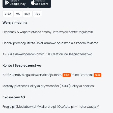
Pobierz w
Pobierz w
Google Play
App Store
VISA
MC
BLIK
P24
Wersja mobilna
Feedback & wsparcie
Mapa strony
Lista województw
Regulamin
Cennik promocji
Oferta Dnia
Darmowe ogłoszenia z kodem
Reklama
API / dla deweloperów
Pomoc / 💬 Czat online
Bezpieczeństwo
Konto i Bezpieczeństwo
Załóż konto
Zaloguj się
Weryfikacja konta
Poleć i zarabiaj
PRO
10%
Metody płatności
Polityka prywatności (RODO)
Polityka cookies
Ekosystem 1G
Frogle.pl
Mediaboxy.pl
Mailerpro.pl
OtoAuta.pl — motoryzacja