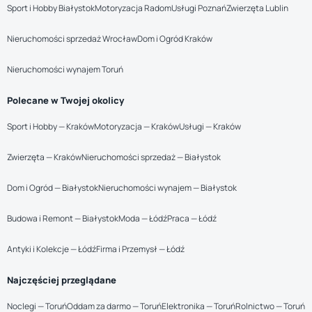
Sport i Hobby Białystok
Motoryzacja Radom
Usługi Poznań
Zwierzęta Lublin
Nieruchomości sprzedaż Wrocław
Dom i Ogród Kraków
Nieruchomości wynajem Toruń
Polecane w Twojej okolicy
Sport i Hobby — Kraków
Motoryzacja — Kraków
Usługi — Kraków
Zwierzęta — Kraków
Nieruchomości sprzedaż — Białystok
Dom i Ogród — Białystok
Nieruchomości wynajem — Białystok
Budowa i Remont — Białystok
Moda — Łódź
Praca — Łódź
Antyki i Kolekcje — Łódź
Firma i Przemysł — Łódź
Najczęściej przeglądane
Noclegi — Toruń
Oddam za darmo — Toruń
Elektronika — Toruń
Rolnictwo — Toruń