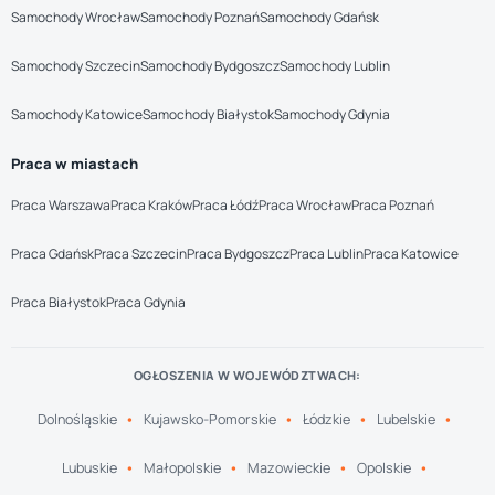
Samochody Wrocław
Samochody Poznań
Samochody Gdańsk
Samochody Szczecin
Samochody Bydgoszcz
Samochody Lublin
Samochody Katowice
Samochody Białystok
Samochody Gdynia
Praca w miastach
Praca Warszawa
Praca Kraków
Praca Łódź
Praca Wrocław
Praca Poznań
Praca Gdańsk
Praca Szczecin
Praca Bydgoszcz
Praca Lublin
Praca Katowice
Praca Białystok
Praca Gdynia
OGŁOSZENIA W WOJEWÓDZTWACH:
Dolnośląskie
Kujawsko-Pomorskie
Łódzkie
Lubelskie
Lubuskie
Małopolskie
Mazowieckie
Opolskie