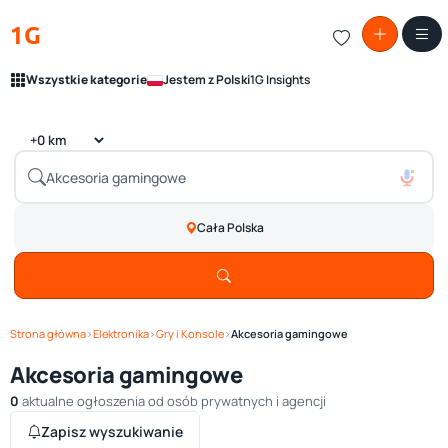
1G
Wszystkie kategorie
Jestem z Polski
1G Insights
Cała Polska
Strona główna
›
Elektronika
›
Gry i Konsole
›
Akcesoria gamingowe
Akcesoria gamingowe
0
aktualne ogłoszenia od osób prywatnych i agencji
Zapisz wyszukiwanie