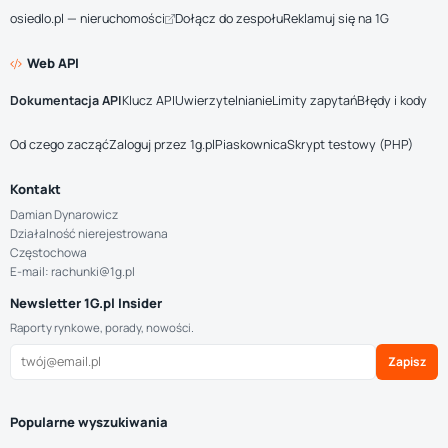
osiedlo.pl — nieruchomości
Dołącz do zespołu
Reklamuj się na 1G
Web API
Dokumentacja API
Klucz API
Uwierzytelnianie
Limity zapytań
Błędy i kody
Od czego zacząć
Zaloguj przez 1g.pl
Piaskownica
Skrypt testowy (PHP)
Kontakt
Damian Dynarowicz
Działalność nierejestrowana
Częstochowa
E-mail: rachunki@1g.pl
Newsletter 1G.pl Insider
Raporty rynkowe, porady, nowości.
Zapisz
Popularne wyszukiwania