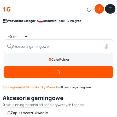
1G
Wszystkie kategorie
Jestem z Polski
1G Insights
Cała Polska
Strona główna
›
Elektronika
›
Gry i Konsole
›
Akcesoria gamingowe
Akcesoria gamingowe
0
aktualne ogłoszenia od osób prywatnych i agencji
Zapisz wyszukiwanie