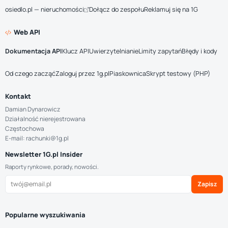
osiedlo.pl — nieruchomości
Dołącz do zespołu
Reklamuj się na 1G
Web API
Dokumentacja API
Klucz API
Uwierzytelnianie
Limity zapytań
Błędy i kody
Od czego zacząć
Zaloguj przez 1g.pl
Piaskownica
Skrypt testowy (PHP)
Kontakt
Damian Dynarowicz
Działalność nierejestrowana
Częstochowa
E-mail: rachunki@1g.pl
Newsletter 1G.pl Insider
Raporty rynkowe, porady, nowości.
Zapisz
Popularne wyszukiwania