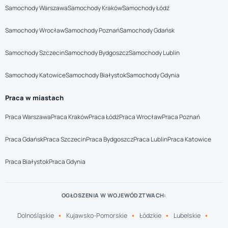
Samochody Warszawa
Samochody Kraków
Samochody Łódź
Samochody Wrocław
Samochody Poznań
Samochody Gdańsk
Samochody Szczecin
Samochody Bydgoszcz
Samochody Lublin
Samochody Katowice
Samochody Białystok
Samochody Gdynia
Praca w miastach
Praca Warszawa
Praca Kraków
Praca Łódź
Praca Wrocław
Praca Poznań
Praca Gdańsk
Praca Szczecin
Praca Bydgoszcz
Praca Lublin
Praca Katowice
Praca Białystok
Praca Gdynia
OGŁOSZENIA W WOJEWÓDZTWACH:
Dolnośląskie
Kujawsko-Pomorskie
Łódzkie
Lubelskie