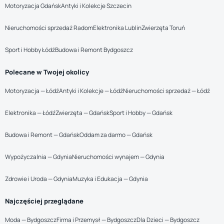
Motoryzacja Gdańsk
Antyki i Kolekcje Szczecin
Nieruchomości sprzedaż Radom
Elektronika Lublin
Zwierzęta Toruń
Sport i Hobby Łódź
Budowa i Remont Bydgoszcz
Polecane w Twojej okolicy
Motoryzacja — Łódź
Antyki i Kolekcje — Łódź
Nieruchomości sprzedaż — Łódź
Elektronika — Łódź
Zwierzęta — Gdańsk
Sport i Hobby — Gdańsk
Budowa i Remont — Gdańsk
Oddam za darmo — Gdańsk
Wypożyczalnia — Gdynia
Nieruchomości wynajem — Gdynia
Zdrowie i Uroda — Gdynia
Muzyka i Edukacja — Gdynia
Najczęściej przeglądane
Moda — Bydgoszcz
Firma i Przemysł — Bydgoszcz
Dla Dzieci — Bydgoszcz