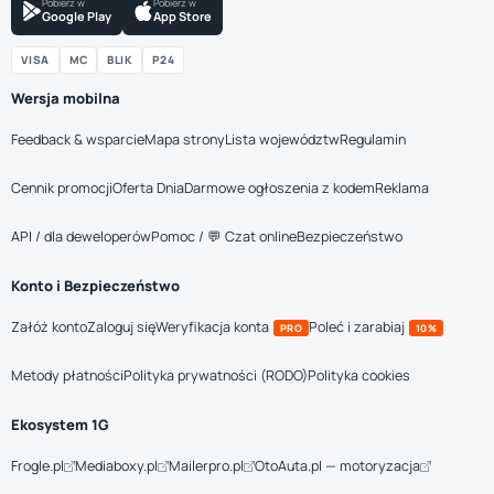
Pobierz w
Pobierz w
Google Play
App Store
VISA
MC
BLIK
P24
Wersja mobilna
Feedback & wsparcie
Mapa strony
Lista województw
Regulamin
Cennik promocji
Oferta Dnia
Darmowe ogłoszenia z kodem
Reklama
API / dla deweloperów
Pomoc / 💬 Czat online
Bezpieczeństwo
Konto i Bezpieczeństwo
Załóż konto
Zaloguj się
Weryfikacja konta
Poleć i zarabiaj
PRO
10%
Metody płatności
Polityka prywatności (RODO)
Polityka cookies
Ekosystem 1G
Frogle.pl
Mediaboxy.pl
Mailerpro.pl
OtoAuta.pl — motoryzacja