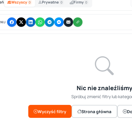
eń
Wszyscy
Prywatne
Firmy
0
0
0
NIJ
Nic nie znaleźliśm
Spróbuj zmienić filtry lub kategor
Wyczyść filtry
Strona główna
Do