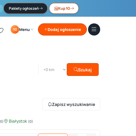
Pakiety ogłoszeń
Kup 1G
Menu
Dodaj ogłoszenie
1G
Szukaj
Zapisz wyszukiwanie
Białystok
(0)
(0)