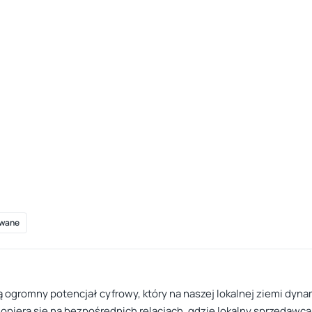
wane
ą ogromny potencjał cyfrowy, który na naszej lokalnej ziemi dyn
piera się na bezpośrednich relacjach, gdzie lokalny sprzedawca 