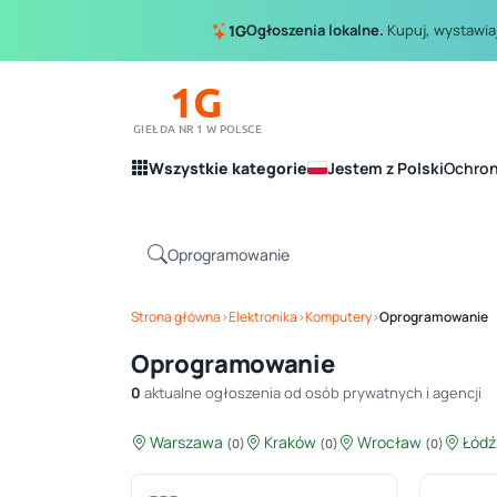
Ogłoszenia lokalne.
Kupuj, wystawiaj
1G
1G
GIEŁDA NR 1 W POLSCE
Wszystkie kategorie
Jestem z Polski
Ochro
Strona główna
›
Elektronika
›
Komputery
›
Oprogramowanie
Oprogramowanie
0
aktualne ogłoszenia od osób prywatnych i agencji
Warszawa
Kraków
Wrocław
Łód
(0)
(0)
(0)