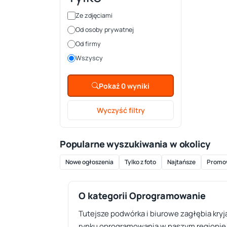
Ze zdjęciami
Od osoby prywatnej
Od firmy
Wszyscy
Pokaż 0 wyniki
Wyczyść filtry
Popularne wyszukiwania w okolicy
Nowe ogłoszenia
Tylko z foto
Najtańsze
Promo
O kategorii Oprogramowanie
Tutejsze podwórka i biurowe zagłębia kryj
rynku oprogramowania w naszym regionie o