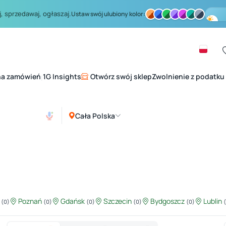
, sprzedawaj, ogłaszaj.
Ustaw swój ulubiony kolor:
na zamówień
1G Insights
Otwórz swój sklep
Zwolnienie z podatku
|
Cała Polska
ź
Poznań
Gdańsk
Szczecin
Bydgoszcz
Lublin
(0)
(0)
(0)
(0)
(0)