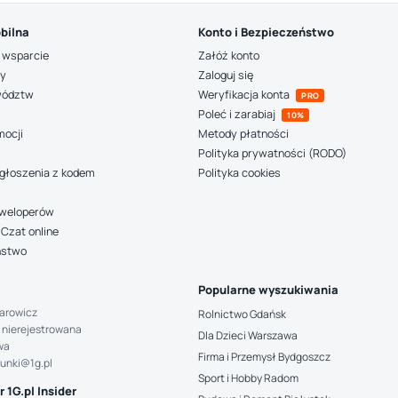
bilna
Konto i Bezpieczeństwo
 wsparcie
Załóż konto
ny
Zaloguj się
wództw
Weryfikacja konta
PRO
Poleć i zarabiaj
10%
mocji
Metody płatności
Polityka prywatności (RODO)
głoszenia z kodem
Polityka cookies
deweloperów
Czat online
ństwo
Popularne wyszukiwania
arowicz
Rolnictwo Gdańsk
 nierejestrowana
Dla Dzieci Warszawa
wa
Firma i Przemysł Bydgoszcz
hunki@1g.pl
Sport i Hobby Radom
 1G.pl Insider