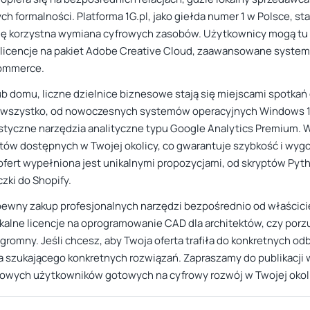
h formalności. Platforma 1G.pl, jako giełda numer 1 w Polsce, s
i się korzystna wymiana cyfrowych zasobów. Użytkownicy mogą tu
jak licencje na pakiet Adobe Creative Cloud, zaawansowane system
commerce.
 lub domu, liczne dzielnice biznesowe stają się miejscami spotk
u wszystko, od nowoczesnych systemów operacyjnych Windows 11
istyczne narzędzia analityczne typu Google Analytics Premium. W
któw dostępnych w Twojej okolicy, co gwarantuje szybkość i wy
 ofert wypełniona jest unikalnymi propozycjami, od skryptów Pyt
ki do Shopify.
ewny zakup profesjonalnych narzędzi bezpośrednio od właściciel
nikalne licencje na oprogramowanie CAD dla architektów, czy po
gromny. Jeśli chcesz, aby Twoja oferta trafiła do konkretnych o
 szukającego konkretnych rozwiązań. Zapraszamy do publikacji w
owych użytkowników gotowych na cyfrowy rozwój w Twojej okoli