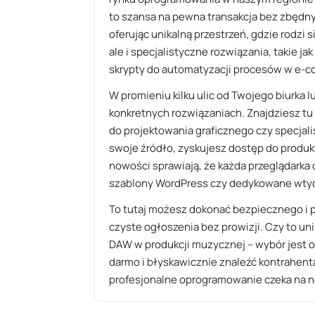
to szansa na pewna transakcja bez zbędnyc
oferując unikalną przestrzeń, gdzie rodz
ale i specjalistyczne rozwiązania, takie 
skrypty do automatyzacji procesów w e-
W promieniu kilku ulic od Twojego biurka
konkretnych rozwiązaniach. Znajdziesz t
do projektowania graficznego czy specjal
swoje źródło, zyskujesz dostęp do produ
nowości sprawiają, że każda przeglądarka
szablony WordPress czy dedykowane wtycz
To tutaj możesz dokonać bezpiecznego i p
czyste ogłoszenia bez prowizji. Czy to u
DAW w produkcji muzycznej – wybór jest o
darmo i błyskawicznie znaleźć kontrahenta
profesjonalne oprogramowanie czeka na n