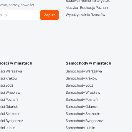
Budowa i Remont Białystok
kowe, porady, nowości.
Muzyka i Edukacja Poznań
Wypożyczalnia Rzeszów
Zapisz
ości w miastach
Samochody w miastach
ści Warszawa
Samochody Warszawa
ści Kraków
Samochody Kraków
ści Łódź
Samochody Łódź
ści Wrocław
Samochody Wrocław
ści Poznań
Samochody Poznań
ści Gdańsk
Samochody Gdańsk
ści Szczecin
Samochody Szczecin
ści Bydgoszcz
Samochody Bydgoszcz
ci Lublin
Samochody Lublin