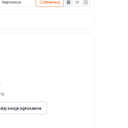
Obserwuj
y
ię.
daj swoje ogłoszenie