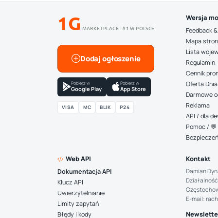
1G
Wersja mo
MARKETPLACE · #1 W POLSCE
Feedback &
Mapa stro
Lista woje
Dodaj ogłoszenie
Regulamin
Cennik pro
Pobierz w
Pobierz w
Oferta Dnia
Google Play
App Store
Darmowe o
Reklama
VISA
MC
BLIK
P24
API / dla 
Pomoc / 💬 
Bezpiecze
Web API
Kontakt
Damian Dyn
Dokumentacja API
Działalność
Klucz API
Częstocho
Uwierzytelnianie
E-mail: rac
Limity zapytań
Newsletter
Błędy i kody