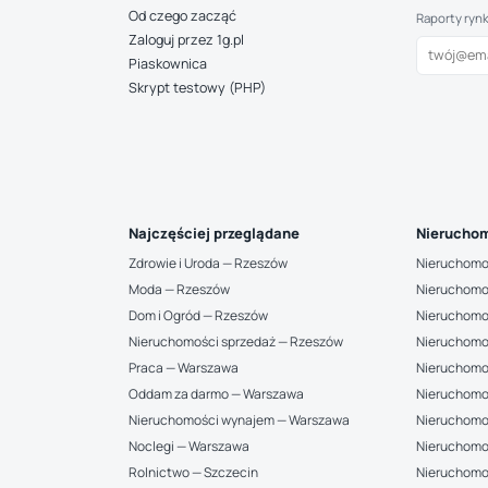
Od czego zacząć
Raporty ryn
Zaloguj przez 1g.pl
Piaskownica
Skrypt testowy (PHP)
Najczęściej przeglądane
Nieruchom
Zdrowie i Uroda — Rzeszów
Nieruchomo
Moda — Rzeszów
Nieruchomo
Dom i Ogród — Rzeszów
Nieruchomo
Nieruchomości sprzedaż — Rzeszów
Nieruchomo
Praca — Warszawa
Nieruchomo
Oddam za darmo — Warszawa
Nieruchomo
Nieruchomości wynajem — Warszawa
Nieruchomo
Noclegi — Warszawa
Nieruchomo
Rolnictwo — Szczecin
Nieruchomoś