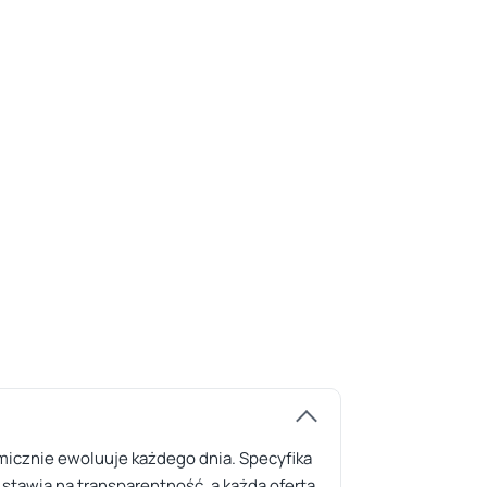
amicznie ewoluuje każdego dnia. Specyfika
stawia na transparentność, a każda oferta