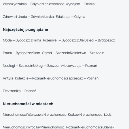
Wypożyczalnia — Gdynia
Nieruchomości wynajem — Gdynia
Zdrowie i Uroda — Gdynia
Muzyka i Edukacja — Gdynia
Najczęściej przeglądane
Moda — Bydgoszcz
Firma i Przemysł — Bydgoszcz
Dla Dzieci — Bydgoszcz
Praca — Bydgoszcz
Dom i Ogród — Szczecin
Rolnictwo — Szczecin
Noclegi — Szczecin
Usługi — Szczecin
Motoryzacja — Poznań
Antyki i Kolekcje — Poznań
Nieruchomości sprzedaż — Poznań
Elektronika — Poznań
Nieruchomości w miastach
Nieruchomości Warszawa
Nieruchomości Kraków
Nieruchomości Łódź
Nieruchomości Wrocław
Nieruchomości Poznań
Nieruchomości Gdańsk