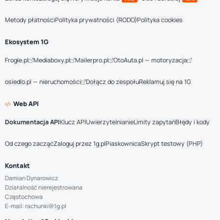
Metody płatności
Polityka prywatności (RODO)
Polityka cookies
Ekosystem 1G
Frogle.pl
Mediaboxy.pl
Mailerpro.pl
OtoAuta.pl — motoryzacja
osiedlo.pl — nieruchomości
Dołącz do zespołu
Reklamuj się na 1G
Web API
Dokumentacja API
Klucz API
Uwierzytelnianie
Limity zapytań
Błędy i kody
Od czego zacząć
Zaloguj przez 1g.pl
Piaskownica
Skrypt testowy (PHP)
Kontakt
Damian Dynarowicz
Działalność nierejestrowana
Częstochowa
E-mail: rachunki@1g.pl