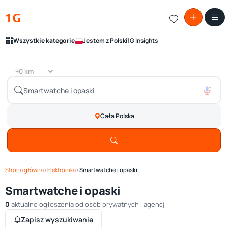
1G
Wszystkie kategorie
Jestem z Polski
1G Insights
Cała Polska
Strona główna
›
Elektronika
›
Smartwatche i opaski
Smartwatche i opaski
0
aktualne ogłoszenia od osób prywatnych i agencji
Zapisz wyszukiwanie