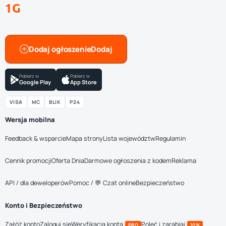
1G
Dodaj ogłoszenie
Pobierz w
Pobierz w
Google Play
App Store
VISA
MC
BLIK
P24
Wersja mobilna
Feedback & wsparcie
Mapa strony
Lista województw
Regulamin
Cennik promocji
Oferta Dnia
Darmowe ogłoszenia z kodem
Reklama
API / dla deweloperów
Pomoc / 💬 Czat online
Bezpieczeństwo
Konto i Bezpieczeństwo
Załóż konto
Zaloguj się
Weryfikacja konta
Poleć i zarabiaj
PRO
10%