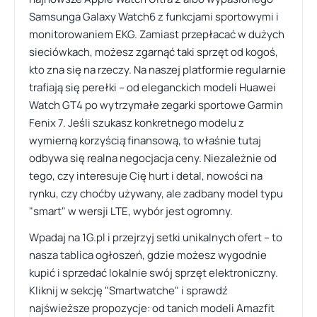
Samsunga Galaxy Watch6 z funkcjami sportowymi i
monitorowaniem EKG. Zamiast przepłacać w dużych
sieciówkach, możesz zgarnąć taki sprzęt od kogoś,
kto zna się na rzeczy. Na naszej platformie regularnie
trafiają się perełki – od eleganckich modeli Huawei
Watch GT4 po wytrzymałe zegarki sportowe Garmin
Fenix 7. Jeśli szukasz konkretnego modelu z
wymierną korzyścią finansową, to właśnie tutaj
odbywa się realna negocjacja ceny. Niezależnie od
tego, czy interesuje Cię hurt i detal, nowości na
rynku, czy choćby używany, ale zadbany model typu
"smart" w wersji LTE, wybór jest ogromny.
Wpadaj na 1G.pl i przejrzyj setki unikalnych ofert – to
nasza tablica ogłoszeń, gdzie możesz wygodnie
kupić i sprzedać lokalnie swój sprzęt elektroniczny.
Kliknij w sekcję "Smartwatche" i sprawdź
najświeższe propozycje: od tanich modeli Amazfit