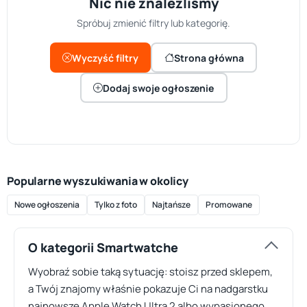
Nic nie znaleźliśmy
Spróbuj zmienić filtry lub kategorię.
Wyczyść filtry
Strona główna
Dodaj swoje ogłoszenie
Popularne wyszukiwania w okolicy
Nowe ogłoszenia
Tylko z foto
Najtańsze
Promowane
O kategorii Smartwatche
Wyobraź sobie taką sytuację: stoisz przed sklepem,
a Twój znajomy właśnie pokazuje Ci na nadgarstku
najnowsze Apple Watch Ultra 2 albo wypasionego