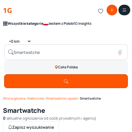
1G
Wszystkie kategorie
Jestem z Polski
1G Insights
Cała Polska
Strona główna
›
Elektronika
›
Smartwatche i opaski
›
Smartwatche
Smartwatche
0
aktualne ogłoszenia od osób prywatnych i agencji
Zapisz wyszukiwanie