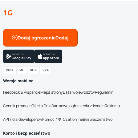
1G
Dodaj ogłoszenie
Pobierz w
Pobierz w
Google Play
App Store
VISA
MC
BLIK
P24
Wersja mobilna
Feedback & wsparcie
Mapa strony
Lista województw
Regulamin
Cennik promocji
Oferta Dnia
Darmowe ogłoszenia z kodem
Reklama
API / dla deweloperów
Pomoc / 💬 Czat online
Bezpieczeństwo
Konto i Bezpieczeństwo