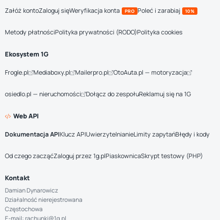
Załóż konto
Zaloguj się
Weryfikacja konta
Poleć i zarabiaj
PRO
10%
Metody płatności
Polityka prywatności (RODO)
Polityka cookies
Ekosystem 1G
Frogle.pl
Mediaboxy.pl
Mailerpro.pl
OtoAuta.pl — motoryzacja
osiedlo.pl — nieruchomości
Dołącz do zespołu
Reklamuj się na 1G
Web API
Dokumentacja API
Klucz API
Uwierzytelnianie
Limity zapytań
Błędy i kody
Od czego zacząć
Zaloguj przez 1g.pl
Piaskownica
Skrypt testowy (PHP)
Kontakt
Damian Dynarowicz
Działalność nierejestrowana
Częstochowa
E-mail: rachunki@1g.pl