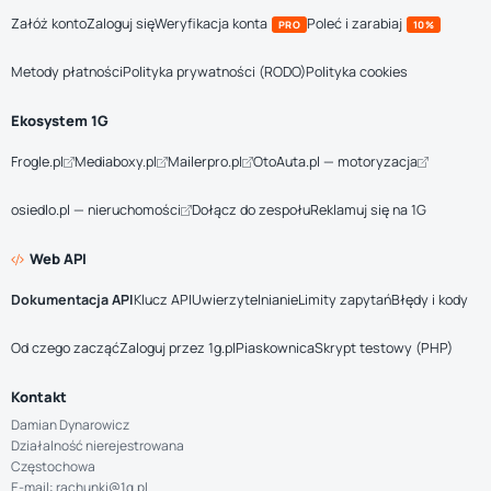
Załóż konto
Zaloguj się
Weryfikacja konta
Poleć i zarabiaj
PRO
10%
Metody płatności
Polityka prywatności (RODO)
Polityka cookies
Ekosystem 1G
Frogle.pl
Mediaboxy.pl
Mailerpro.pl
OtoAuta.pl — motoryzacja
osiedlo.pl — nieruchomości
Dołącz do zespołu
Reklamuj się na 1G
Web API
Dokumentacja API
Klucz API
Uwierzytelnianie
Limity zapytań
Błędy i kody
Od czego zacząć
Zaloguj przez 1g.pl
Piaskownica
Skrypt testowy (PHP)
Kontakt
Damian Dynarowicz
Działalność nierejestrowana
Częstochowa
E-mail: rachunki@1g.pl