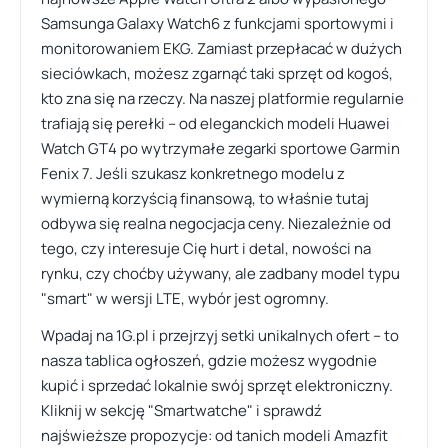
Samsunga Galaxy Watch6 z funkcjami sportowymi i
monitorowaniem EKG. Zamiast przepłacać w dużych
sieciówkach, możesz zgarnąć taki sprzęt od kogoś,
kto zna się na rzeczy. Na naszej platformie regularnie
trafiają się perełki – od eleganckich modeli Huawei
Watch GT4 po wytrzymałe zegarki sportowe Garmin
Fenix 7. Jeśli szukasz konkretnego modelu z
wymierną korzyścią finansową, to właśnie tutaj
odbywa się realna negocjacja ceny. Niezależnie od
tego, czy interesuje Cię hurt i detal, nowości na
rynku, czy choćby używany, ale zadbany model typu
"smart" w wersji LTE, wybór jest ogromny.
Wpadaj na 1G.pl i przejrzyj setki unikalnych ofert – to
nasza tablica ogłoszeń, gdzie możesz wygodnie
kupić i sprzedać lokalnie swój sprzęt elektroniczny.
Kliknij w sekcję "Smartwatche" i sprawdź
najświeższe propozycje: od tanich modeli Amazfit