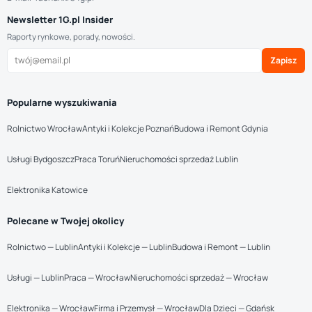
Newsletter 1G.pl Insider
Raporty rynkowe, porady, nowości.
Zapisz
Popularne wyszukiwania
Rolnictwo Wrocław
Antyki i Kolekcje Poznań
Budowa i Remont Gdynia
Usługi Bydgoszcz
Praca Toruń
Nieruchomości sprzedaż Lublin
Elektronika Katowice
Polecane w Twojej okolicy
Rolnictwo — Lublin
Antyki i Kolekcje — Lublin
Budowa i Remont — Lublin
Usługi — Lublin
Praca — Wrocław
Nieruchomości sprzedaż — Wrocław
Elektronika — Wrocław
Firma i Przemysł — Wrocław
Dla Dzieci — Gdańsk