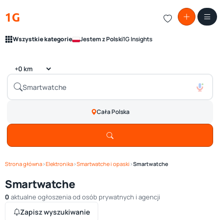
1G
Wszystkie kategorie
Jestem z Polski
1G Insights
Cała Polska
Strona główna
›
Elektronika
›
Smartwatche i opaski
›
Smartwatche
Smartwatche
0
aktualne ogłoszenia od osób prywatnych i agencji
Zapisz wyszukiwanie