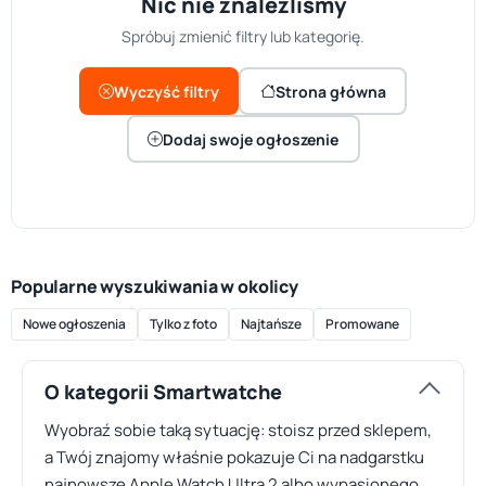
Nic nie znaleźliśmy
Spróbuj zmienić filtry lub kategorię.
Wyczyść filtry
Strona główna
Dodaj swoje ogłoszenie
Popularne wyszukiwania w okolicy
Nowe ogłoszenia
Tylko z foto
Najtańsze
Promowane
O kategorii Smartwatche
Wyobraź sobie taką sytuację: stoisz przed sklepem,
a Twój znajomy właśnie pokazuje Ci na nadgarstku
najnowsze Apple Watch Ultra 2 albo wypasionego