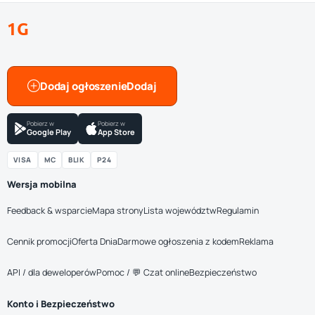
1G
Dodaj ogłoszenie
Pobierz w
Pobierz w
Google Play
App Store
VISA
MC
BLIK
P24
Wersja mobilna
Feedback & wsparcie
Mapa strony
Lista województw
Regulamin
Cennik promocji
Oferta Dnia
Darmowe ogłoszenia z kodem
Reklama
API / dla deweloperów
Pomoc / 💬 Czat online
Bezpieczeństwo
Konto i Bezpieczeństwo