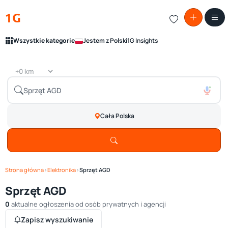
1G
Wszystkie kategorie
Jestem z Polski
1G Insights
Cała Polska
Strona główna
›
Elektronika
›
Sprzęt AGD
Sprzęt AGD
0
aktualne ogłoszenia od osób prywatnych i agencji
Zapisz wyszukiwanie