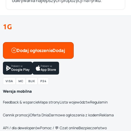
odkrywania najlepszych propozycji na rynku.
1G
Dodaj ogłoszenie
Pobierz w
Pobierz w
Google Play
App Store
VISA
MC
BLIK
P24
Wersja mobilna
Feedback & wsparcie
Mapa strony
Lista województw
Regulamin
Cennik promocji
Oferta Dnia
Darmowe ogłoszenia z kodem
Reklama
API / dla deweloperów
Pomoc / 💬 Czat online
Bezpieczeństwo