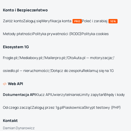
Konto i Bezpieczeństwo
Załóż konto
Zaloguj się
Weryfikacja konta
Poleć i zarabiaj
PRO
10%
Metody płatności
Polityka prywatności (RODO)
Polityka cookies
Ekosystem 1G
Frogle.pl
Mediaboxy.pl
Mailerpro.pl
OtoAuta.pl — motoryzacja
osiedlo.pl — nieruchomości
Dołącz do zespołu
Reklamuj się na 1G
Web API
Dokumentacja API
Klucz API
Uwierzytelnianie
Limity zapytań
Błędy i kody
Od czego zacząć
Zaloguj przez 1g.pl
Piaskownica
Skrypt testowy (PHP)
Kontakt
Damian Dynarowicz