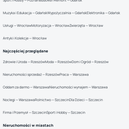
Sport i Hobby — Poznań
Budowa i Remont — Gdańsk
Muzyka i Edukacja — Gdańsk
Wypożyczalnia — Gdańsk
Elektronika — Gdańsk
Usługi — Wrocław
Motoryzacja — Wrocław
Zwierzęta — Wrocław
Antyki i Kolekcje — Wrocław
Najczęściej przeglądane
Zdrowie i Uroda — Rzeszów
Moda — Rzeszów
Dom i Ogród — Rzeszów
Nieruchomości sprzedaż — Rzeszów
Praca — Warszawa
Oddam za darmo — Warszawa
Nieruchomości wynajem — Warszawa
Noclegi — Warszawa
Rolnictwo — Szczecin
Dla Dzieci — Szczecin
Firma i Przemysł — Szczecin
Sport i Hobby — Szczecin
Nieruchomości w miastach