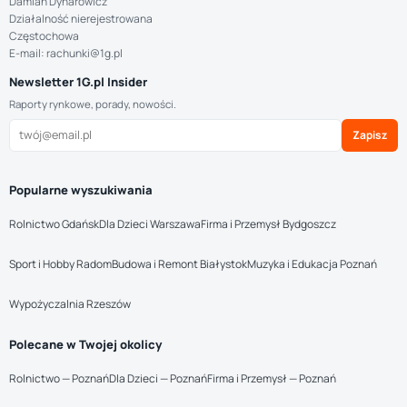
Damian Dynarowicz
Działalność nierejestrowana
Częstochowa
E-mail: rachunki@1g.pl
Newsletter 1G.pl Insider
Raporty rynkowe, porady, nowości.
Zapisz
Popularne wyszukiwania
Rolnictwo Gdańsk
Dla Dzieci Warszawa
Firma i Przemysł Bydgoszcz
Sport i Hobby Radom
Budowa i Remont Białystok
Muzyka i Edukacja Poznań
Wypożyczalnia Rzeszów
Polecane w Twojej okolicy
Rolnictwo — Poznań
Dla Dzieci — Poznań
Firma i Przemysł — Poznań