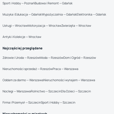
Sport i Hobby — Poznań
Budowa i Remont — Gdańsk
Muzyka i Edukacja — Gdańsk
Wypożyczalnia — Gdańsk
Elektronika — Gdańsk
Usługi — Wrocław
Motoryzacja — Wrocław
Zwierzęta — Wrocław
Antyki i Kolekcje — Wrocław
Najczęściej przeglądane
Zdrowie i Uroda — Rzeszów
Moda — Rzeszów
Dom i Ogród — Rzeszów
Nieruchomości sprzedaż — Rzeszów
Praca — Warszawa
Oddam za darmo — Warszawa
Nieruchomości wynajem — Warszawa
Noclegi — Warszawa
Rolnictwo — Szczecin
Dla Dzieci — Szczecin
Firma i Przemysł — Szczecin
Sport i Hobby — Szczecin
Nieruchomości w miastach