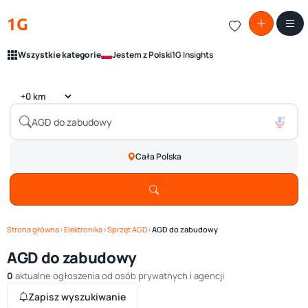
1G
Wszystkie kategorie
Jestem z Polski
1G Insights
Cała Polska
Strona główna
›
Elektronika
›
Sprzęt AGD
›
AGD do zabudowy
AGD do zabudowy
0
aktualne ogłoszenia od osób prywatnych i agencji
Zapisz wyszukiwanie