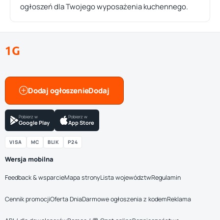
ogłoszeń dla Twojego wyposażenia kuchennego.
1G
Dodaj ogłoszenie
Pobierz w
Pobierz w
Google Play
App Store
VISA
MC
BLIK
P24
Wersja mobilna
Feedback & wsparcie
Mapa strony
Lista województw
Regulamin
Cennik promocji
Oferta Dnia
Darmowe ogłoszenia z kodem
Reklama