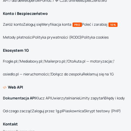
API / dla deweloperów
Pomoc / 💬 Czat online
Bezpieczeństwo
Konto i Bezpieczeństwo
Załóż konto
Zaloguj się
Weryfikacja konta
Poleć i zarabiaj
PRO
10%
Metody płatności
Polityka prywatności (RODO)
Polityka cookies
Ekosystem 1G
Frogle.pl
Mediaboxy.pl
Mailerpro.pl
OtoAuta.pl — motoryzacja
osiedlo.pl — nieruchomości
Dołącz do zespołu
Reklamuj się na 1G
Web API
Dokumentacja API
Klucz API
Uwierzytelnianie
Limity zapytań
Błędy i kody
Od czego zacząć
Zaloguj przez 1g.pl
Piaskownica
Skrypt testowy (PHP)
Kontakt