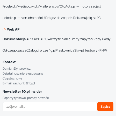
Frogle.pl
Mediaboxy.pl
Mailerpro.pl
OtoAuta.pl — motoryzacja
osiedlo.pl — nieruchomości
Dołącz do zespołu
Reklamuj się na 1G
Web API
Dokumentacja API
Klucz API
Uwierzytelnianie
Limity zapytań
Błędy i kody
Od czego zacząć
Zaloguj przez 1g.pl
Piaskownica
Skrypt testowy (PHP)
Kontakt
Damian Dynarowicz
Działalność nierejestrowana
Częstochowa
E-mail: rachunki@1g.pl
Newsletter 1G.pl Insider
Raporty rynkowe, porady, nowości.
Zapisz