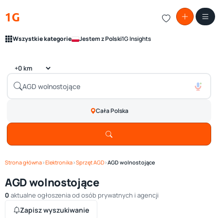
1G
Wszystkie kategorie
Jestem z Polski
1G Insights
Cała Polska
Strona główna
›
Elektronika
›
Sprzęt AGD
›
AGD wolnostojące
AGD wolnostojące
0
aktualne ogłoszenia od osób prywatnych i agencji
Zapisz wyszukiwanie