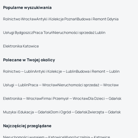
Popularne wyszukiwania
Rolnictwo Wrocław
Antyki i Kolekcje Poznań
Budowa i Remont Gdynia
Usługi Bydgoszcz
Praca Toruń
Nieruchomości sprzedaż Lublin
Elektronika Katowice
Polecane w Twojej okolicy
Rolnictwo — Lublin
Antyki i Kolekcje — Lublin
Budowa i Remont — Lublin
Usługi — Lublin
Praca — Wrocław
Nieruchomości sprzedaż — Wrocław
Elektronika — Wrocław
Firma i Przemysł — Wrocław
Dla Dzieci — Gdańsk
Muzyka i Edukacja — Gdańsk
Dom i Ogród — Gdańsk
Zwierzęta — Gdańsk
Najczęściej przeglądane
Nieruchomości wynajem — Katowice
Wypożyczalnia — Katowice