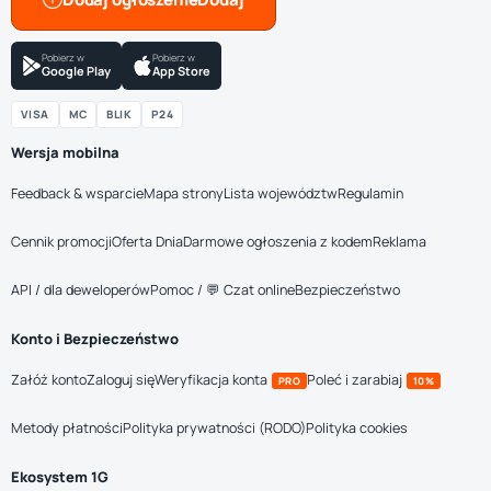
Pobierz w
Pobierz w
Google Play
App Store
VISA
MC
BLIK
P24
Wersja mobilna
Feedback & wsparcie
Mapa strony
Lista województw
Regulamin
Cennik promocji
Oferta Dnia
Darmowe ogłoszenia z kodem
Reklama
API / dla deweloperów
Pomoc / 💬 Czat online
Bezpieczeństwo
Konto i Bezpieczeństwo
Załóż konto
Zaloguj się
Weryfikacja konta
Poleć i zarabiaj
PRO
10%
Metody płatności
Polityka prywatności (RODO)
Polityka cookies
Ekosystem 1G