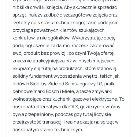
niż kilka chwil kliknięcia. Aby skutecznie sprzedać
sprzęt, należy zadbać o szczegółowe zdjęcia oraz
rzetelny opis stanu technicznego; takie podejście
przyciąga poważnych klientów szukających
konkretów, a nie ogólników. Wykorzystując opcję
dodaj ogłoszenie za darmo, możesz zaoferować
swój produkt bez prowizji, co czyni Twoją ofertę
znacznie atrakcyjniejszą niż w innych miejscach.
Skupiamy się tutaj na produktach, które stanowią
solidny fundament wyposażenia wnętrz, takich jak
lodówki Side-by-Side od Samsunga czy LG, pralki
bębnowe marki Bosch i Miele, a także zmywarki
wolnostojące oraz kuchenki gazowe i elektryczne. To
doskonała alternatywa dla OLX, gdzie rynek wtórny
bywa przepełniony, podczas gdy tutaj liczy się
przejrzystość transakcji i realna okazja na sprzęt w
doskonałym stanie technicznym.