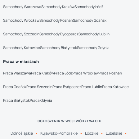
Samochody Warszawa
Samochody Kraków
Samochody Łódź
Samochody Wrocław
Samochody Poznań
Samochody Gdańsk
Samochody Szczecin
Samochody Bydgoszcz
Samochody Lublin
Samochody Katowice
Samochody Białystok
Samochody Gdynia
Praca w miastach
Praca Warszawa
Praca Kraków
Praca Łódź
Praca Wrocław
Praca Poznań
Praca Gdańsk
Praca Szczecin
Praca Bydgoszcz
Praca Lublin
Praca Katowice
Praca Białystok
Praca Gdynia
OGŁOSZENIA W WOJEWÓDZTWACH:
Dolnośląskie
Kujawsko-Pomorskie
Łódzkie
Lubelskie