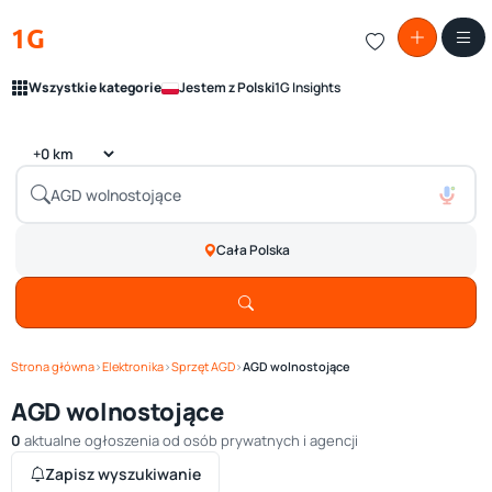
1G
Wszystkie kategorie
Jestem z Polski
1G Insights
Cała Polska
Strona główna
›
Elektronika
›
Sprzęt AGD
›
AGD wolnostojące
AGD wolnostojące
0
aktualne ogłoszenia od osób prywatnych i agencji
Zapisz wyszukiwanie