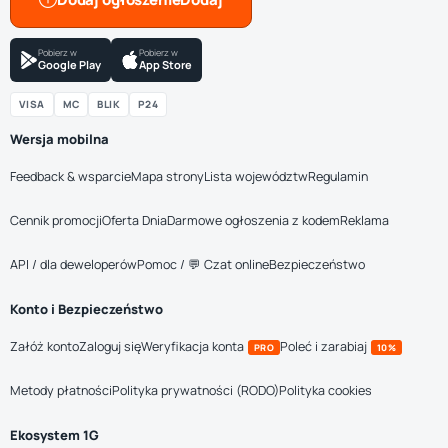
Pobierz w
Pobierz w
Google Play
App Store
VISA
MC
BLIK
P24
Wersja mobilna
Feedback & wsparcie
Mapa strony
Lista województw
Regulamin
Cennik promocji
Oferta Dnia
Darmowe ogłoszenia z kodem
Reklama
API / dla deweloperów
Pomoc / 💬 Czat online
Bezpieczeństwo
Konto i Bezpieczeństwo
Załóż konto
Zaloguj się
Weryfikacja konta
Poleć i zarabiaj
PRO
10%
Metody płatności
Polityka prywatności (RODO)
Polityka cookies
Ekosystem 1G