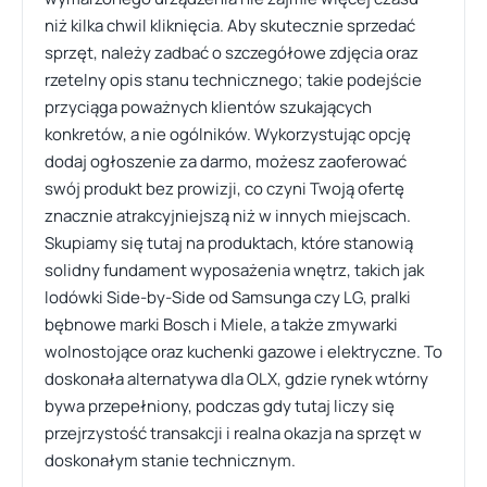
niż kilka chwil kliknięcia. Aby skutecznie sprzedać
sprzęt, należy zadbać o szczegółowe zdjęcia oraz
rzetelny opis stanu technicznego; takie podejście
przyciąga poważnych klientów szukających
konkretów, a nie ogólników. Wykorzystując opcję
dodaj ogłoszenie za darmo, możesz zaoferować
swój produkt bez prowizji, co czyni Twoją ofertę
znacznie atrakcyjniejszą niż w innych miejscach.
Skupiamy się tutaj na produktach, które stanowią
solidny fundament wyposażenia wnętrz, takich jak
lodówki Side-by-Side od Samsunga czy LG, pralki
bębnowe marki Bosch i Miele, a także zmywarki
wolnostojące oraz kuchenki gazowe i elektryczne. To
doskonała alternatywa dla OLX, gdzie rynek wtórny
bywa przepełniony, podczas gdy tutaj liczy się
przejrzystość transakcji i realna okazja na sprzęt w
doskonałym stanie technicznym.