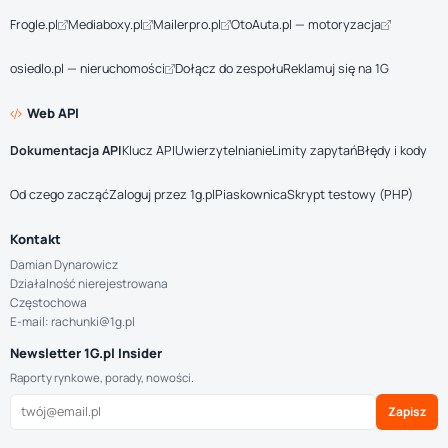
Frogle.pl
Mediaboxy.pl
Mailerpro.pl
OtoAuta.pl — motoryzacja
osiedlo.pl — nieruchomości
Dołącz do zespołu
Reklamuj się na 1G
Web API
Dokumentacja API
Klucz API
Uwierzytelnianie
Limity zapytań
Błędy i kody
Od czego zacząć
Zaloguj przez 1g.pl
Piaskownica
Skrypt testowy (PHP)
Kontakt
Damian Dynarowicz
Działalność nierejestrowana
Częstochowa
E-mail: rachunki@1g.pl
Newsletter 1G.pl Insider
Raporty rynkowe, porady, nowości.
Zapisz