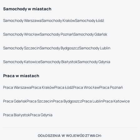
Samochody w miastach
Samochody Warszawa
Samochody Kraków
Samochody Łódź
Samochody Wrocław
Samochody Poznań
Samochody Gdańsk
Samochody Szczecin
Samochody Bydgoszcz
Samochody Lublin
Samochody Katowice
Samochody Białystok
Samochody Gdynia
Praca w miastach
Praca Warszawa
Praca Kraków
Praca Łódź
Praca Wrocław
Praca Poznań
Praca Gdańsk
Praca Szczecin
Praca Bydgoszcz
Praca Lublin
Praca Katowice
Praca Białystok
Praca Gdynia
OGŁOSZENIA W WOJEWÓDZTWACH: