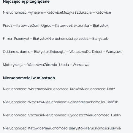
Najczęściej przeglądane
Nieruchomości wynajem — Katowice
Muzyka i Edukacja — Katowice
Praca — Katowice
Dom i Ogród — Katowice
Elektronika — Białystok
Firma i Przemysł — Białystok
Nieruchomości sprzedaż — Białystok
Oddam za darmo — Białystok
Zwierzęta — Warszawa
Dla Dzieci — Warszawa
Motoryzacja — Warszawa
Zdrowie i Uroda — Warszawa
Nieruchomości w miastach
Nieruchomości Warszawa
Nieruchomości Kraków
Nieruchomości Łódź
Nieruchomości Wrocław
Nieruchomości Poznań
Nieruchomości Gdańsk
Nieruchomości Szczecin
Nieruchomości Bydgoszcz
Nieruchomości Lublin
Nieruchomości Katowice
Nieruchomości Białystok
Nieruchomości Gdynia