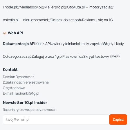
Frogle.pl
Mediaboxy.pl
Mailerpro.pl
OtoAuta.pl — motoryzacja
osiedlo.pl — nieruchomości
Dołącz do zespołu
Reklamuj się na 1G
Web API
Dokumentacja API
Klucz API
Uwierzytelnianie
Limity zapytań
Błędy i kody
Od czego zacząć
Zaloguj przez 1g.pl
Piaskownica
Skrypt testowy (PHP)
Kontakt
Damian Dynarowicz
Działalność nierejestrowana
Częstochowa
E-mail: rachunki@1g.pl
Newsletter 1G.pl Insider
Raporty rynkowe, porady, nowości.
Zapisz