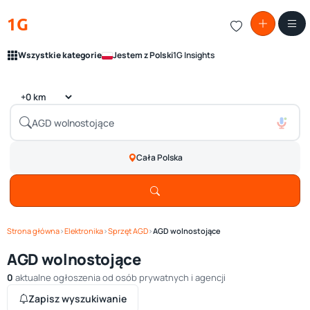
1G
Wszystkie kategorie
Jestem z Polski
1G Insights
Cała Polska
Strona główna
›
Elektronika
›
Sprzęt AGD
›
AGD wolnostojące
AGD wolnostojące
0
aktualne ogłoszenia od osób prywatnych i agencji
Zapisz wyszukiwanie