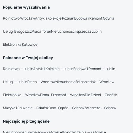
Popularne wyszukiwania
Rolnictwo Wrocław
Antyki i Kolekcje Poznań
Budowa i Remont Gdynia
Usługi Bydgoszcz
Praca Toruń
Nieruchomości sprzedaż Lublin
Elektronika Katowice
Polecane w Twojej okolicy
Rolnictwo — Lublin
Antyki i Kolekcje — Lublin
Budowa i Remont — Lublin
Usługi — Lublin
Praca — Wrocław
Nieruchomości sprzedaż — Wrocław
Elektronika — Wrocław
Firma i Przemysł — Wrocław
Dla Dzieci — Gdańsk
Muzyka i Edukacja — Gdańsk
Dom i Ogród — Gdańsk
Zwierzęta — Gdańsk
Najczęściej przeglądane
Nieruchomości wynajem — Katowice
Wypożyczalnia — Katowice