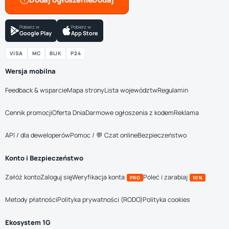
Pobierz w
Pobierz w
Google Play
App Store
VISA
MC
BLIK
P24
Wersja mobilna
Feedback & wsparcie
Mapa strony
Lista województw
Regulamin
Cennik promocji
Oferta Dnia
Darmowe ogłoszenia z kodem
Reklama
API / dla deweloperów
Pomoc / 💬 Czat online
Bezpieczeństwo
Konto i Bezpieczeństwo
Załóż konto
Zaloguj się
Weryfikacja konta
Poleć i zarabiaj
PRO
10%
Metody płatności
Polityka prywatności (RODO)
Polityka cookies
Ekosystem 1G