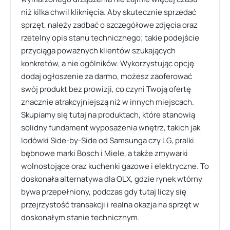
niż kilka chwil kliknięcia. Aby skutecznie sprzedać
sprzęt, należy zadbać o szczegółowe zdjęcia oraz
rzetelny opis stanu technicznego; takie podejście
przyciąga poważnych klientów szukających
konkretów, a nie ogólników. Wykorzystując opcję
dodaj ogłoszenie za darmo, możesz zaoferować
swój produkt bez prowizji, co czyni Twoją ofertę
znacznie atrakcyjniejszą niż w innych miejscach.
Skupiamy się tutaj na produktach, które stanowią
solidny fundament wyposażenia wnętrz, takich jak
lodówki Side-by-Side od Samsunga czy LG, pralki
bębnowe marki Bosch i Miele, a także zmywarki
wolnostojące oraz kuchenki gazowe i elektryczne. To
doskonała alternatywa dla OLX, gdzie rynek wtórny
bywa przepełniony, podczas gdy tutaj liczy się
przejrzystość transakcji i realna okazja na sprzęt w
doskonałym stanie technicznym.