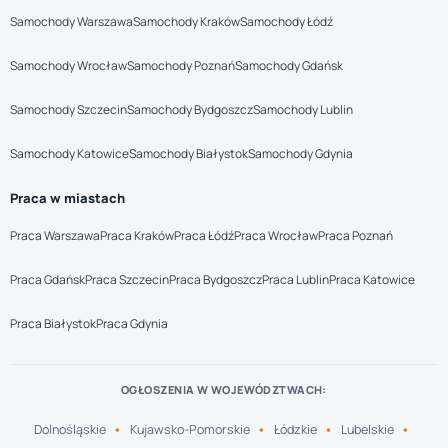
Samochody Warszawa
Samochody Kraków
Samochody Łódź
Samochody Wrocław
Samochody Poznań
Samochody Gdańsk
Samochody Szczecin
Samochody Bydgoszcz
Samochody Lublin
Samochody Katowice
Samochody Białystok
Samochody Gdynia
Praca w miastach
Praca Warszawa
Praca Kraków
Praca Łódź
Praca Wrocław
Praca Poznań
Praca Gdańsk
Praca Szczecin
Praca Bydgoszcz
Praca Lublin
Praca Katowice
Praca Białystok
Praca Gdynia
OGŁOSZENIA W WOJEWÓDZTWACH:
Dolnośląskie
Kujawsko-Pomorskie
Łódzkie
Lubelskie