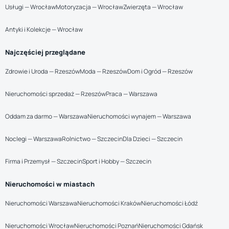
Usługi — Wrocław
Motoryzacja — Wrocław
Zwierzęta — Wrocław
Antyki i Kolekcje — Wrocław
Najczęściej przeglądane
Zdrowie i Uroda — Rzeszów
Moda — Rzeszów
Dom i Ogród — Rzeszów
Nieruchomości sprzedaż — Rzeszów
Praca — Warszawa
Oddam za darmo — Warszawa
Nieruchomości wynajem — Warszawa
Noclegi — Warszawa
Rolnictwo — Szczecin
Dla Dzieci — Szczecin
Firma i Przemysł — Szczecin
Sport i Hobby — Szczecin
Nieruchomości w miastach
Nieruchomości Warszawa
Nieruchomości Kraków
Nieruchomości Łódź
Nieruchomości Wrocław
Nieruchomości Poznań
Nieruchomości Gdańsk