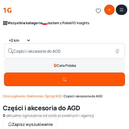
1G
Wszystkie kategorie
Jestem z Polski
1G Insights
Cała Polska
Strona główna
›
Elektronika
›
Sprzęt AGD
›
Części i akcesoria do AGD
Części i akcesoria do AGD
0
aktualne ogłoszenia od osób prywatnych i agencji
Zapisz wyszukiwanie