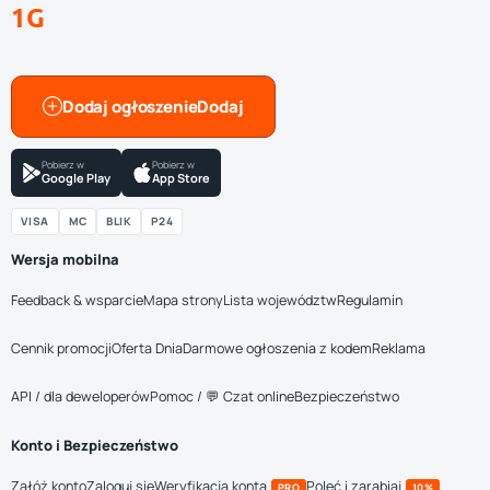
1G
Dodaj ogłoszenie
Pobierz w
Pobierz w
Google Play
App Store
VISA
MC
BLIK
P24
Wersja mobilna
Feedback & wsparcie
Mapa strony
Lista województw
Regulamin
Cennik promocji
Oferta Dnia
Darmowe ogłoszenia z kodem
Reklama
API / dla deweloperów
Pomoc / 💬 Czat online
Bezpieczeństwo
Konto i Bezpieczeństwo
Załóż konto
Zaloguj się
Weryfikacja konta
Poleć i zarabiaj
PRO
10%