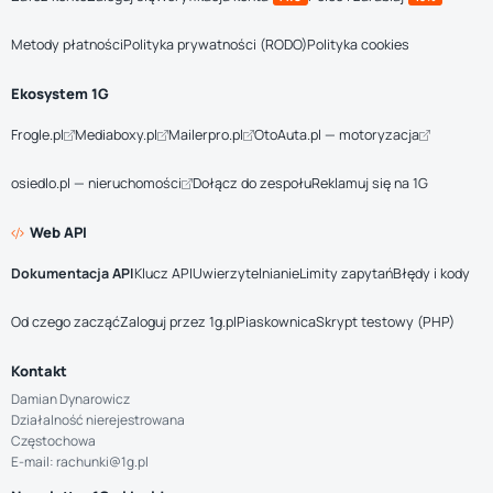
Metody płatności
Polityka prywatności (RODO)
Polityka cookies
Ekosystem 1G
Frogle.pl
Mediaboxy.pl
Mailerpro.pl
OtoAuta.pl — motoryzacja
osiedlo.pl — nieruchomości
Dołącz do zespołu
Reklamuj się na 1G
Web API
Dokumentacja API
Klucz API
Uwierzytelnianie
Limity zapytań
Błędy i kody
Od czego zacząć
Zaloguj przez 1g.pl
Piaskownica
Skrypt testowy (PHP)
Kontakt
Damian Dynarowicz
Działalność nierejestrowana
Częstochowa
E-mail: rachunki@1g.pl