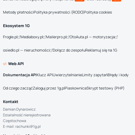
Metody płatności
Polityka prywatności (RODO)
Polityka cookies
Ekosystem 1G
Frogle.pl
Mediaboxy.pl
Mailerpro.pl
OtoAuta.pl — motoryzacja
osiedlo.pl — nieruchomości
Dołącz do zespołu
Reklamuj się na 1G
Web API
Dokumentacja API
Klucz API
Uwierzytelnianie
Limity zapytań
Błędy i kody
Od czego zacząć
Zaloguj przez 1g.pl
Piaskownica
Skrypt testowy (PHP)
Kontakt
Damian Dynarowicz
Działalność nierejestrowana
Częstochowa
E-mail: rachunki@1g.pl