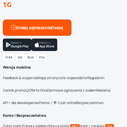
1G
Dodaj ogłoszenie
Pobierz w
Pobierz w
Google Play
App Store
VISA
MC
BLIK
P24
Wersja mobilna
Feedback & wsparcie
Mapa strony
Lista województw
Regulamin
Cennik promocji
Oferta Dnia
Darmowe ogłoszenia z kodem
Reklama
API / dla deweloperów
Pomoc / 💬 Czat online
Bezpieczeństwo
Konto i Bezpieczeństwo
Załóż konto
Zaloguj się
Weryfikacja konta
Poleć i zarabiaj
PRO
10%