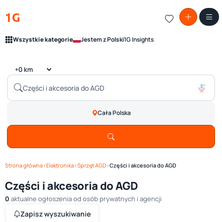
1G
Wszystkie kategorie
Jestem z Polski
1G Insights
Cała Polska
Strona główna
›
Elektronika
›
Sprzęt AGD
›
Części i akcesoria do AGD
Części i akcesoria do AGD
0
aktualne ogłoszenia od osób prywatnych i agencji
Zapisz wyszukiwanie