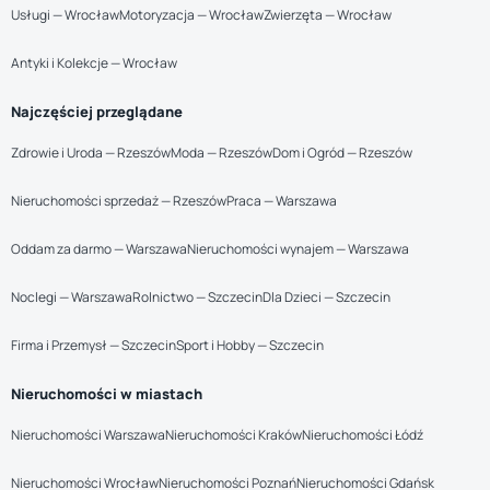
Usługi — Wrocław
Motoryzacja — Wrocław
Zwierzęta — Wrocław
Antyki i Kolekcje — Wrocław
Najczęściej przeglądane
Zdrowie i Uroda — Rzeszów
Moda — Rzeszów
Dom i Ogród — Rzeszów
Nieruchomości sprzedaż — Rzeszów
Praca — Warszawa
Oddam za darmo — Warszawa
Nieruchomości wynajem — Warszawa
Noclegi — Warszawa
Rolnictwo — Szczecin
Dla Dzieci — Szczecin
Firma i Przemysł — Szczecin
Sport i Hobby — Szczecin
Nieruchomości w miastach
Nieruchomości Warszawa
Nieruchomości Kraków
Nieruchomości Łódź
Nieruchomości Wrocław
Nieruchomości Poznań
Nieruchomości Gdańsk