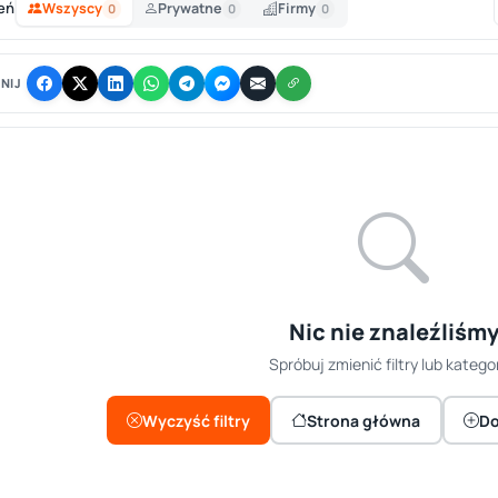
eń
Wszyscy
Prywatne
Firmy
0
0
0
NIJ
Nic nie znaleźliśm
Spróbuj zmienić filtry lub kategor
Wyczyść filtry
Strona główna
Do