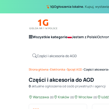
Ogłoszenia lokalne.
Kupuj, wystawiaj
1G
1G
GIEŁDA NR 1 W POLSCE
Wszystkie kategorie
Jestem z Polski
Ochro
Strona główna
›
Elektronika
›
Sprzęt AGD
›
Części i akcesoria
Części i akcesoria do AGD
0
aktualne ogłoszenia od osób prywatnych i agencji
Warszawa
Kraków
Wrocław
Łód
(0)
(0)
(0)