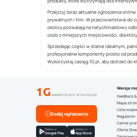
produkty, które wytrzymają lata intensywn
Przejrzyj teraz aktualne ogłoszenia online
prywatnych i firm. W przeciwieństwie do 
okolicy pozwalają na natychmiastowy odbi
osób z mniejszych miejscowości, dla który
Sprzedając części w stanie idealnym, pami
profesjonalne komponenty prosto od produ
Wykorzystaj zasięg 1G.pl, aby dotrzeć do 
1G
Wersja mo
MARKETPLACE · #1 W POLSCE
Feedback &
Mapa stro
Lista woje
Dodaj ogłoszenie
Regulamin
Cennik pro
Pobierz w
Pobierz w
Oferta Dnia
Google Play
App Store
Darmowe o