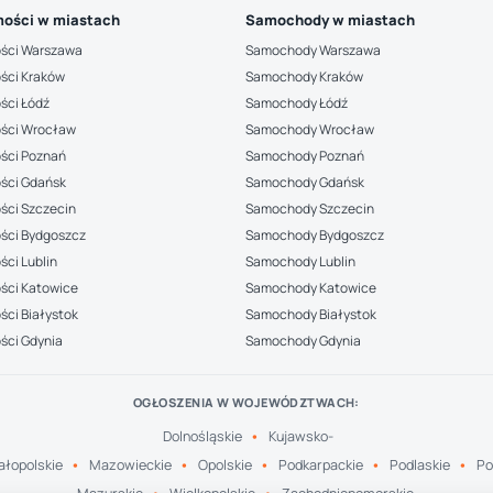
ości w miastach
Samochody w miastach
ści Warszawa
Samochody Warszawa
ści Kraków
Samochody Kraków
ści Łódź
Samochody Łódź
ści Wrocław
Samochody Wrocław
ści Poznań
Samochody Poznań
ści Gdańsk
Samochody Gdańsk
ści Szczecin
Samochody Szczecin
ści Bydgoszcz
Samochody Bydgoszcz
ci Lublin
Samochody Lublin
ści Katowice
Samochody Katowice
ci Białystok
Samochody Białystok
ści Gdynia
Samochody Gdynia
OGŁOSZENIA W WOJEWÓDZTWACH:
Dolnośląskie
Kujawsko-
łopolskie
Mazowieckie
Opolskie
Podkarpackie
Podlaskie
Po