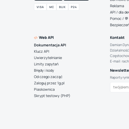
Reklama
VISA
MC
BLIK
P24
API / dla 
Pomoc / 💬 
Bezpiecze
Web API
Kontakt
Damian Dyn
Dokumentacja API
Działalność
Klucz API
Częstocho
Uwierzytelnianie
E-mail: rac
Limity zapytań
Newsletter
Błędy i kody
Od czego zacząć
Raporty ryn
Zaloguj przez 1g.pl
Piaskownica
Skrypt testowy (PHP)