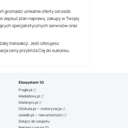
zeń gromadzi unikalne oferty od osób
że zepsuć plan naprawy, zakupy w Twojej
jących specjalistycznych serwisów oraz
ej transakcji. Jeśli oferujesz
cja ceny przybliża Cię do sukcesu.
Ekosystem 1G
Frogle.pl
Mediaboxy.pl
Mailerpro.pl
OtoAuta.pl — motoryzacja
osiedlo.pl — nieruchomości
Dołącz do zespołu
Reklamuj się na 1G