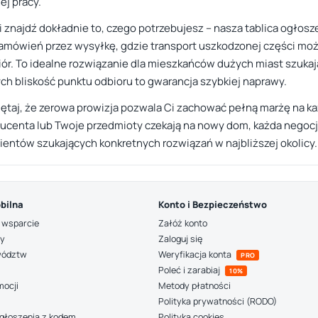
ej pracy.
 i znajdź dokładnie to, czego potrzebujesz – nasza tablica ogłos
zamówień przez wysyłkę, gdzie transport uszkodzonej części mo
ór. To idealne rozwiązanie dla mieszkańców dużych miast szuka
ch bliskość punktu odbioru to gwarancja szybkiej naprawy.
ętaj, że zerowa prowizja pozwala Ci zachować pełną marżę na każd
centa lub Twoje przedmioty czekają na nowy dom, każda negocja
klientów szukających konkretnych rozwiązań w najbliższej okolicy.
bilna
Konto i Bezpieczeństwo
 wsparcie
Załóż konto
ny
Zaloguj się
wództw
Weryfikacja konta
PRO
Poleć i zarabiaj
10%
mocji
Metody płatności
Polityka prywatności (RODO)
głoszenia z kodem
Polityka cookies