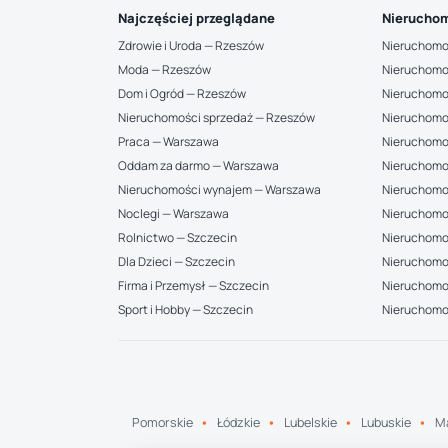
Najczęściej przeglądane
Nieruchom
Zdrowie i Uroda — Rzeszów
Nieruchomo
Moda — Rzeszów
Nieruchomo
Dom i Ogród — Rzeszów
Nieruchomo
Nieruchomości sprzedaż — Rzeszów
Nieruchomo
Praca — Warszawa
Nieruchomo
Oddam za darmo — Warszawa
Nieruchomo
Nieruchomości wynajem — Warszawa
Nieruchomo
Noclegi — Warszawa
Nieruchomo
Rolnictwo — Szczecin
Nieruchomoś
Dla Dzieci — Szczecin
Nieruchomo
Firma i Przemysł — Szczecin
Nieruchomoś
Sport i Hobby — Szczecin
Nieruchomo
Pomorskie
Łódzkie
Lubelskie
Lubuskie
Ma