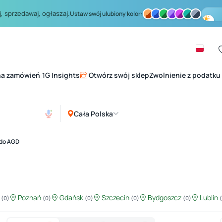
, sprzedawaj, ogłaszaj.
Ustaw swój ulubiony kolor:
na zamówień
1G Insights
Otwórz swój sklep
Zwolnienie z podatku
|
Cała Polska
 do AGD
ź
Poznań
Gdańsk
Szczecin
Bydgoszcz
Lublin
(0)
(0)
(0)
(0)
(0)