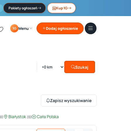
Pakiety ogłoszeń
Kup 1G
Menu
Dodaj ogłoszenie
1G
Szukaj
Zapisz wyszukiwanie
Białystok
Cała Polska
(0)
(0)