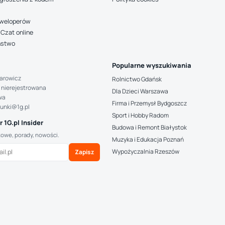
deweloperów
Czat online
ństwo
Popularne wyszukiwania
arowicz
Rolnictwo Gdańsk
 nierejestrowana
Dla Dzieci Warszawa
wa
Firma i Przemysł Bydgoszcz
hunki@1g.pl
Sport i Hobby Radom
 1G.pl Insider
Budowa i Remont Białystok
kowe, porady, nowości.
Muzyka i Edukacja Poznań
Wypożyczalnia Rzeszów
Zapisz