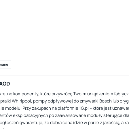
wane
 AGD
onkretne komponenty, które przywrócą Twoim urządzeniom fabry
o pralki Whirlpool, pompy odpływowej do zmywarki Bosch lub orygi
e modelu. Przy zakupach na platformie 1G.pl – która jest uznawa
ementów eksploatacyjnych po zaawansowane moduły sterujące dl
a ogłoszeń gwarantuje, że dobra cena idzie w parze z jakością, a 