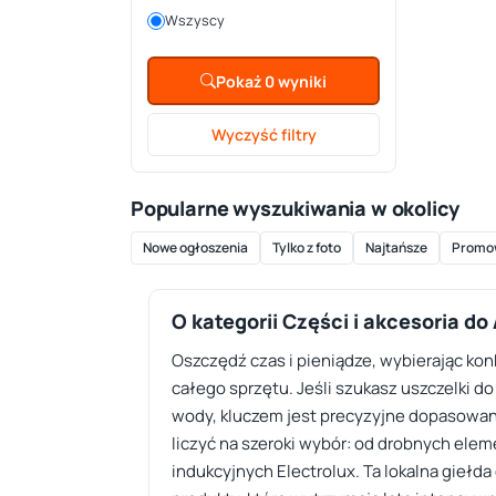
Wszyscy
Pokaż 0 wyniki
Wyczyść filtry
Popularne wyszukiwania w okolicy
Nowe ogłoszenia
Tylko z foto
Najtańsze
Promo
O kategorii Części i akcesoria do
Oszczędź czas i pieniądze, wybierając k
całego sprzętu. Jeśli szukasz uszczelki d
wody, kluczem jest precyzyjne dopasowani
liczyć na szeroki wybór: od drobnych el
indukcyjnych Electrolux. Ta lokalna giełd