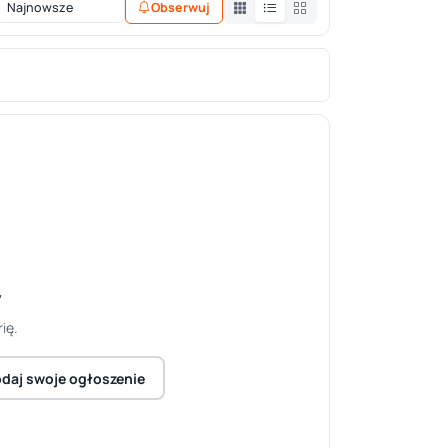
Obserwuj
y
ię.
daj swoje ogłoszenie