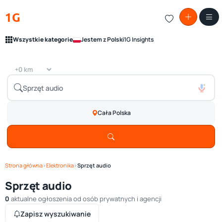
1G
Wszystkie kategorie
Jestem z Polski
1G Insights
Cała Polska
Strona główna
›
Elektronika
›
Sprzęt audio
Sprzęt audio
0
aktualne ogłoszenia od osób prywatnych i agencji
Zapisz wyszukiwanie