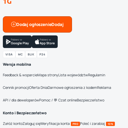
1G
Dodaj ogłoszenie
Pobierz w
Pobierz w
Google Play
App Store
VISA
MC
BLIK
P24
Wersja mobilna
Feedback & wsparcie
Mapa strony
Lista województw
Regulamin
Cennik promocji
Oferta Dnia
Darmowe ogłoszenia z kodem
Reklama
API / dla deweloperów
Pomoc / 💬 Czat online
Bezpieczeństwo
Konto i Bezpieczeństwo
Załóż konto
Zaloguj się
Weryfikacja konta
Poleć i zarabiaj
PRO
10%