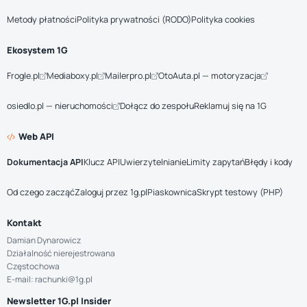
Metody płatności
Polityka prywatności (RODO)
Polityka cookies
Ekosystem 1G
Frogle.pl
Mediaboxy.pl
Mailerpro.pl
OtoAuta.pl — motoryzacja
osiedlo.pl — nieruchomości
Dołącz do zespołu
Reklamuj się na 1G
Web API
Dokumentacja API
Klucz API
Uwierzytelnianie
Limity zapytań
Błędy i kody
Od czego zacząć
Zaloguj przez 1g.pl
Piaskownica
Skrypt testowy (PHP)
Kontakt
Damian Dynarowicz
Działalność nierejestrowana
Częstochowa
E-mail: rachunki@1g.pl
Newsletter 1G.pl Insider