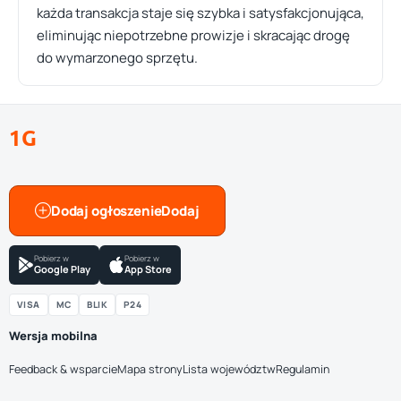
każda transakcja staje się szybka i satysfakcjonująca,
eliminując niepotrzebne prowizje i skracając drogę
do wymarzonego sprzętu.
1G
Dodaj ogłoszenie
Pobierz w
Pobierz w
Google Play
App Store
VISA
MC
BLIK
P24
Wersja mobilna
Feedback & wsparcie
Mapa strony
Lista województw
Regulamin