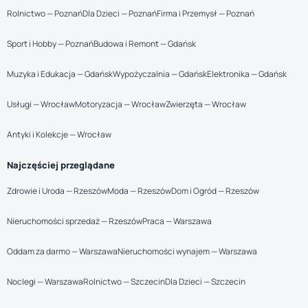
Rolnictwo — Poznań
Dla Dzieci — Poznań
Firma i Przemysł — Poznań
Sport i Hobby — Poznań
Budowa i Remont — Gdańsk
Muzyka i Edukacja — Gdańsk
Wypożyczalnia — Gdańsk
Elektronika — Gdańsk
Usługi — Wrocław
Motoryzacja — Wrocław
Zwierzęta — Wrocław
Antyki i Kolekcje — Wrocław
Najczęściej przeglądane
Zdrowie i Uroda — Rzeszów
Moda — Rzeszów
Dom i Ogród — Rzeszów
Nieruchomości sprzedaż — Rzeszów
Praca — Warszawa
Oddam za darmo — Warszawa
Nieruchomości wynajem — Warszawa
Noclegi — Warszawa
Rolnictwo — Szczecin
Dla Dzieci — Szczecin