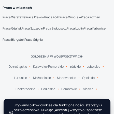
Praca w miastach
Praca Warszawa
Praca Kraków
Praca Łódź
Praca Wrocław
Praca Poznań
Praca Gdańsk
Praca Szczecin
Praca Bydgoszcz
Praca Lublin
Praca Katowice
Praca Białystok
Praca Gdynia
OGŁOSZENIA W WOJEWÓDZTWACH:
Dolnośląskie
Kujawsko-Pomorskie
Łódzkie
Lubelskie
Lubuskie
Małopolskie
Mazowieckie
Opolskie
Podkarpackie
Podlaskie
Pomorskie
Śląskie
Świętokrzyskie
Warmińsko-Mazurskie
Wielkopolskie
Używamy plików cookies dla funkcjonalności, statystyk i
bezpieczeństwa. Klikając „Akceptuj wszystko" zgadzasz
🍪
Zachodniopomorskie