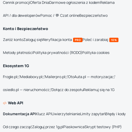
Cennik promocji
Oferta Dnia
Darmowe ogłoszenia z kodem
Reklama
API / dla deweloperów
Pomoc / 💬 Czat online
Bezpieczeństwo
Konto i Bezpieczeństwo
Załóż konto
Zaloguj się
Weryfikacja konta
Poleć i zarabiaj
PRO
10%
Metody płatności
Polityka prywatności (RODO)
Polityka cookies
Ekosystem 1G
Frogle.pl
Mediaboxy.pl
Mailerpro.pl
OtoAuta.pl — motoryzacja
osiedlo.pl — nieruchomości
Dołącz do zespołu
Reklamuj się na 1G
Web API
Dokumentacja API
Klucz API
Uwierzytelnianie
Limity zapytań
Błędy i kody
Od czego zacząć
Zaloguj przez 1g.pl
Piaskownica
Skrypt testowy (PHP)