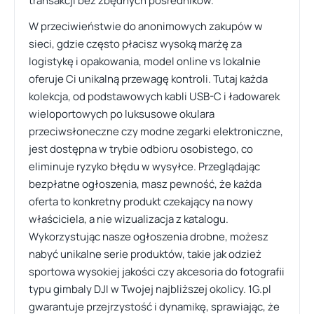
transakcji bez zbędnych pośredników.
W przeciwieństwie do anonimowych zakupów w
sieci, gdzie często płacisz wysoką marżę za
logistykę i opakowania, model online vs lokalnie
oferuje Ci unikalną przewagę kontroli. Tutaj każda
kolekcja, od podstawowych kabli USB-C i ładowarek
wieloportowych po luksusowe okulara
przeciwsłoneczne czy modne zegarki elektroniczne,
jest dostępna w trybie odbioru osobistego, co
eliminuje ryzyko błędu w wysyłce. Przeglądając
bezpłatne ogłoszenia, masz pewność, że każda
oferta to konkretny produkt czekający na nowy
właściciela, a nie wizualizacja z katalogu.
Wykorzystując nasze ogłoszenia drobne, możesz
nabyć unikalne serie produktów, takie jak odzież
sportowa wysokiej jakości czy akcesoria do fotografii
typu gimbaly DJI w Twojej najbliższej okolicy. 1G.pl
gwarantuje przejrzystość i dynamikę, sprawiając, że