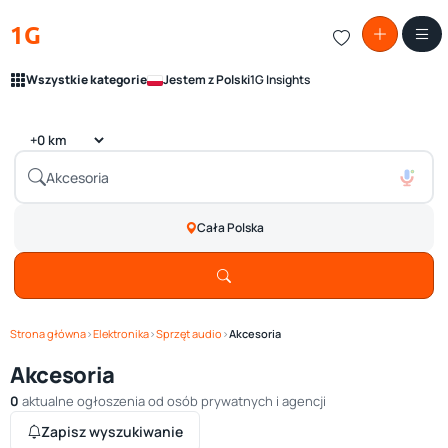
1G
Wszystkie kategorie
Jestem z Polski
1G Insights
Cała Polska
Strona główna
›
Elektronika
›
Sprzęt audio
›
Akcesoria
Akcesoria
0
aktualne ogłoszenia od osób prywatnych i agencji
Zapisz wyszukiwanie