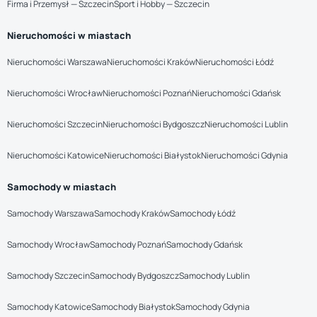
Firma i Przemysł — Szczecin
Sport i Hobby — Szczecin
Nieruchomości w miastach
Nieruchomości Warszawa
Nieruchomości Kraków
Nieruchomości Łódź
Nieruchomości Wrocław
Nieruchomości Poznań
Nieruchomości Gdańsk
Nieruchomości Szczecin
Nieruchomości Bydgoszcz
Nieruchomości Lublin
Nieruchomości Katowice
Nieruchomości Białystok
Nieruchomości Gdynia
Samochody w miastach
Samochody Warszawa
Samochody Kraków
Samochody Łódź
Samochody Wrocław
Samochody Poznań
Samochody Gdańsk
Samochody Szczecin
Samochody Bydgoszcz
Samochody Lublin
Samochody Katowice
Samochody Białystok
Samochody Gdynia