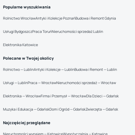
Popularne wyszukiwania
Rolnictwo Wrocław
Antyki i Kolekcje Poznań
Budowa i Remont Gdynia
Usługi Bydgoszcz
Praca Toruń
Nieruchomości sprzedaż Lublin
Elektronika Katowice
Polecane w Twojej okolicy
Rolnictwo — Lublin
Antyki i Kolekcje — Lublin
Budowa i Remont — Lublin
Usługi — Lublin
Praca — Wrocław
Nieruchomości sprzedaż — Wrocław
Elektronika — Wrocław
Firma i Przemysł — Wrocław
Dla Dzieci — Gdańsk
Muzyka i Edukacja — Gdańsk
Dom i Ogród — Gdańsk
Zwierzęta — Gdańsk
Najczęściej przeglądane
Nieruchomości wynajem — Katowice
Wypożyczalnia — Katowice