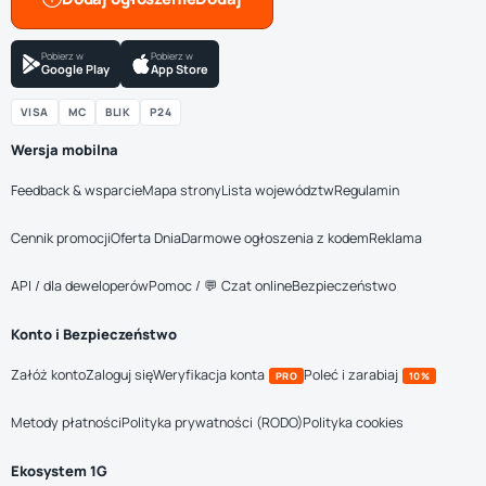
Pobierz w
Pobierz w
Google Play
App Store
VISA
MC
BLIK
P24
Wersja mobilna
Feedback & wsparcie
Mapa strony
Lista województw
Regulamin
Cennik promocji
Oferta Dnia
Darmowe ogłoszenia z kodem
Reklama
API / dla deweloperów
Pomoc / 💬 Czat online
Bezpieczeństwo
Konto i Bezpieczeństwo
Załóż konto
Zaloguj się
Weryfikacja konta
Poleć i zarabiaj
PRO
10%
Metody płatności
Polityka prywatności (RODO)
Polityka cookies
Ekosystem 1G