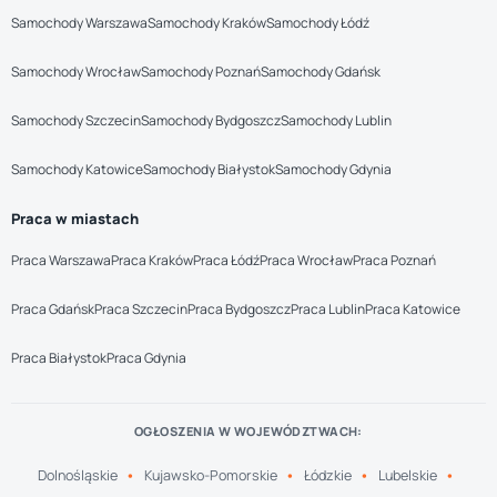
Samochody Warszawa
Samochody Kraków
Samochody Łódź
Samochody Wrocław
Samochody Poznań
Samochody Gdańsk
Samochody Szczecin
Samochody Bydgoszcz
Samochody Lublin
Samochody Katowice
Samochody Białystok
Samochody Gdynia
Praca w miastach
Praca Warszawa
Praca Kraków
Praca Łódź
Praca Wrocław
Praca Poznań
Praca Gdańsk
Praca Szczecin
Praca Bydgoszcz
Praca Lublin
Praca Katowice
Praca Białystok
Praca Gdynia
OGŁOSZENIA W WOJEWÓDZTWACH:
Dolnośląskie
Kujawsko-Pomorskie
Łódzkie
Lubelskie