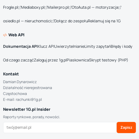
Frogle.pl
Mediaboxy.pl
Mailerpro.pl
OtoAuta.pl — motoryzacja
osiedlo.pl — nieruchomości
Dołącz do zespołu
Reklamuj się na 1G
Web API
Dokumentacja API
Klucz API
Uwierzytelnianie
Limity zapytań
Błędy i kody
Od czego zacząć
Zaloguj przez 1g.pl
Piaskownica
Skrypt testowy (PHP)
Kontakt
Damian Dynarowicz
Działalność nierejestrowana
Częstochowa
E-mail: rachunki@1g.pl
Newsletter 1G.pl Insider
Raporty rynkowe, porady, nowości.
Zapisz