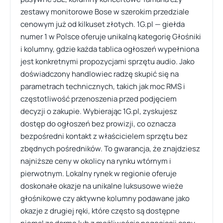
zestawy monitorowe Bose w szerokim przedziale
cenowym już od kilkuset złotych. 1G.pl — giełda
numer 1 w Polsce oferuje unikalną kategorię Głośniki
i kolumny, gdzie każda tablica ogłoszeń wypełniona
jest konkretnymi propozycjami sprzętu audio. Jako
doświadczony handlowiec radzę skupić się na
parametrach technicznych, takich jak moc RMS i
częstotliwość przenoszenia przed podjęciem
decyzji o zakupie. Wybierając 1G.pl, zyskujesz
dostęp do ogłoszeń bez prowizji, co oznacza
bezpośredni kontakt z właścicielem sprzętu bez
zbędnych pośredników. To gwarancja, że znajdziesz
najniższe ceny w okolicy na rynku wtórnym i
pierwotnym. Lokalny rynek w regionie oferuje
doskonałe okazje na unikalne luksusowe wieże
głośnikowe czy aktywne kolumny podawane jako
okazje z drugiej ręki, które często są dostępne