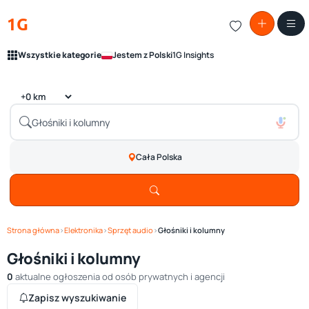
1G
Wszystkie kategorie
Jestem z Polski
1G Insights
Cała Polska
Strona główna
›
Elektronika
›
Sprzęt audio
›
Głośniki i kolumny
Głośniki i kolumny
0
aktualne ogłoszenia od osób prywatnych i agencji
Zapisz wyszukiwanie