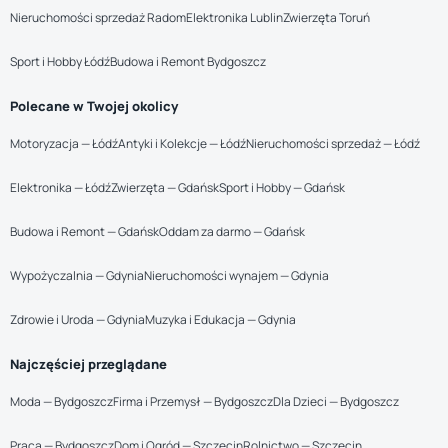
Nieruchomości sprzedaż Radom
Elektronika Lublin
Zwierzęta Toruń
Sport i Hobby Łódź
Budowa i Remont Bydgoszcz
Polecane w Twojej okolicy
Motoryzacja — Łódź
Antyki i Kolekcje — Łódź
Nieruchomości sprzedaż — Łódź
Elektronika — Łódź
Zwierzęta — Gdańsk
Sport i Hobby — Gdańsk
Budowa i Remont — Gdańsk
Oddam za darmo — Gdańsk
Wypożyczalnia — Gdynia
Nieruchomości wynajem — Gdynia
Zdrowie i Uroda — Gdynia
Muzyka i Edukacja — Gdynia
Najczęściej przeglądane
Moda — Bydgoszcz
Firma i Przemysł — Bydgoszcz
Dla Dzieci — Bydgoszcz
Praca — Bydgoszcz
Dom i Ogród — Szczecin
Rolnictwo — Szczecin