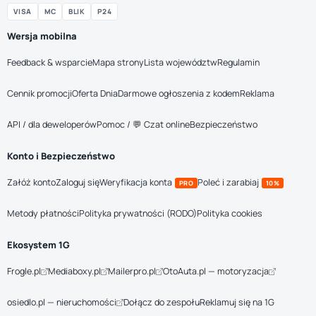
VISA
MC
BLIK
P24
Wersja mobilna
Feedback & wsparcie
Mapa strony
Lista województw
Regulamin
Cennik promocji
Oferta Dnia
Darmowe ogłoszenia z kodem
Reklama
API / dla deweloperów
Pomoc / 💬 Czat online
Bezpieczeństwo
Konto i Bezpieczeństwo
Załóż konto
Zaloguj się
Weryfikacja konta
Poleć i zarabiaj
PRO
10%
Metody płatności
Polityka prywatności (RODO)
Polityka cookies
Ekosystem 1G
Frogle.pl
Mediaboxy.pl
Mailerpro.pl
OtoAuta.pl — motoryzacja
osiedlo.pl — nieruchomości
Dołącz do zespołu
Reklamuj się na 1G