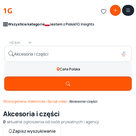
1G
Wszystkie kategorie
Jestem z Polski
1G Insights
Cała Polska
Strona główna
›
Elektronika
›
Sprzęt video
›
Akcesoria i części
Akcesoria i części
0
aktualne ogłoszenia od osób prywatnych i agencji
Zapisz wyszukiwanie