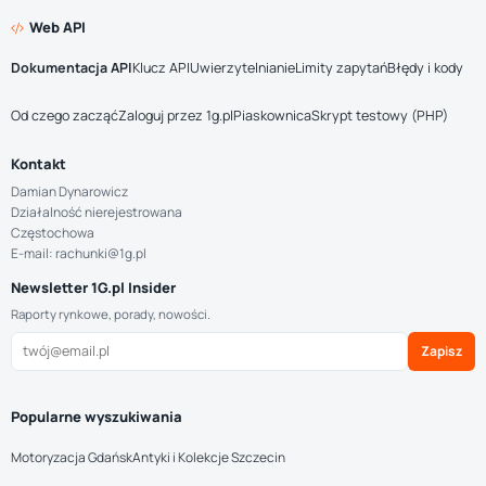
Web API
Dokumentacja API
Klucz API
Uwierzytelnianie
Limity zapytań
Błędy i kody
Od czego zacząć
Zaloguj przez 1g.pl
Piaskownica
Skrypt testowy (PHP)
Kontakt
Damian Dynarowicz
Działalność nierejestrowana
Częstochowa
E-mail: rachunki@1g.pl
Newsletter 1G.pl Insider
Raporty rynkowe, porady, nowości.
Zapisz
Popularne wyszukiwania
Motoryzacja Gdańsk
Antyki i Kolekcje Szczecin