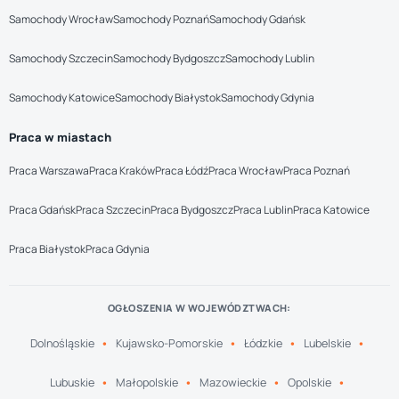
Samochody Wrocław
Samochody Poznań
Samochody Gdańsk
Samochody Szczecin
Samochody Bydgoszcz
Samochody Lublin
Samochody Katowice
Samochody Białystok
Samochody Gdynia
Praca w miastach
Praca Warszawa
Praca Kraków
Praca Łódź
Praca Wrocław
Praca Poznań
Praca Gdańsk
Praca Szczecin
Praca Bydgoszcz
Praca Lublin
Praca Katowice
Praca Białystok
Praca Gdynia
OGŁOSZENIA W WOJEWÓDZTWACH:
Dolnośląskie
Kujawsko-Pomorskie
Łódzkie
Lubelskie
Lubuskie
Małopolskie
Mazowieckie
Opolskie