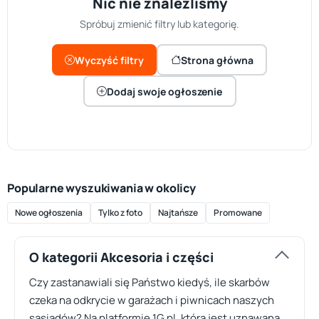
Nic nie znaleźliśmy
Spróbuj zmienić filtry lub kategorię.
Wyczyść filtry
Strona główna
Dodaj swoje ogłoszenie
Popularne wyszukiwania w okolicy
Nowe ogłoszenia
Tylko z foto
Najtańsze
Promowane
O kategorii Akcesoria i części
Czy zastanawiali się Państwo kiedyś, ile skarbów
czeka na odkrycie w garażach i piwnicach naszych
sąsiadów? Na platformie 1G.pl, która jest uznawana