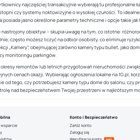
ownicy najczęściej transakcyjnie wybierają tu profesjonalne ka
topni czy systemy noktowizyjne o wysokiej czułości. To idealne
posiada jasno określone parametry techniczne i opcje takie jak 
 nastrojony obiektyw – skupia uwagę na tym, co istotne: różnoro
ie, często możesz liczyć na odbiór osobisty, co eliminuje ryzyko 
ekcji „Kamery”, obejmującej zarówno kamery typu bullet, jako do
zy monitoringu parkingów.
 okresy remontów lub letnich przygotowań nieruchomości zwięks
nych cenach okazji. Wybierając ogłoszenia lokalne na 1G.pl, korz
nie od tego, czy potrzebujesz kamery typu dome do salonu, czy 
ntrolę nad bezpieczeństwem Twojej przestrzeni w najkrótszym m
bilna
Konto i Bezpieczeństwo
 wsparcie
Załóż konto
ny
Zaloguj się
wództw
Weryfikacja konta
PRO