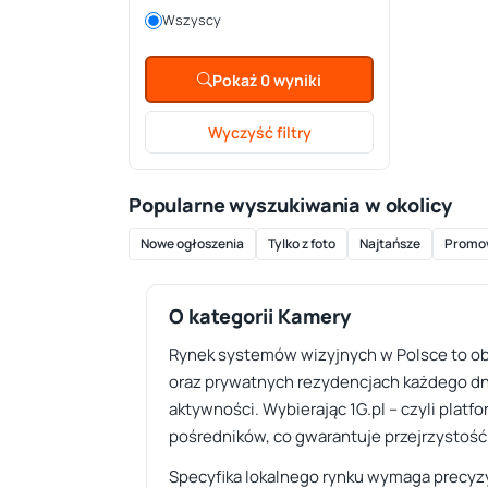
Wszyscy
Pokaż 0 wyniki
Wyczyść filtry
Popularne wyszukiwania w okolicy
Nowe ogłoszenia
Tylko z foto
Najtańsze
Promo
O kategorii Kamery
Rynek systemów wizyjnych w Polsce to obe
oraz prywatnych rezydencjach każdego dnia
aktywności. Wybierając 1G.pl – czyli platf
pośredników, co gwarantuje przejrzystość
Specyfika lokalnego rynku wymaga precyzyj