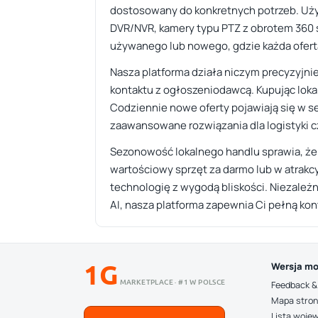
dostosowany do konkretnych potrzeb. Użytk
DVR/NVR, kamery typu PTZ z obrotem 360 s
używanego lub nowego, gdzie każda oferta 
Nasza platforma działa niczym precyzyjnie
kontaktu z ogłoszeniodawcą. Kupując lokaln
Codziennie nowe oferty pojawiają się w s
zaawansowane rozwiązania dla logistyki c
Sezonowość lokalnego handlu sprawia, że
wartościowy sprzęt za darmo lub w atrakcyj
technologię z wygodą bliskości. Niezależ
AI, nasza platforma zapewnia Ci pełną ko
1G
Wersja mo
MARKETPLACE · #1 W POLSCE
Feedback &
Mapa stro
Lista woje