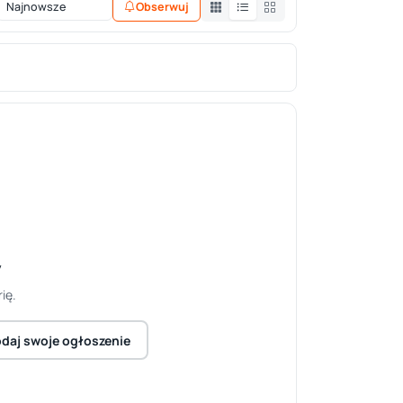
Obserwuj
y
ię.
daj swoje ogłoszenie