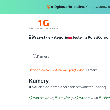
Ogłoszenia lokalne.
Kupuj, wystawiaj
1G
1G
GIEŁDA NR 1 W POLSCE
Wszystkie kategorie
Jestem z Polski
Ochro
Strona główna
›
Elektronika
›
Sprzęt video
›
Kamery
Kamery
0
aktualne ogłoszenia od osób prywatnych i agencji
Warszawa
Kraków
Wrocław
Łód
(0)
(0)
(0)