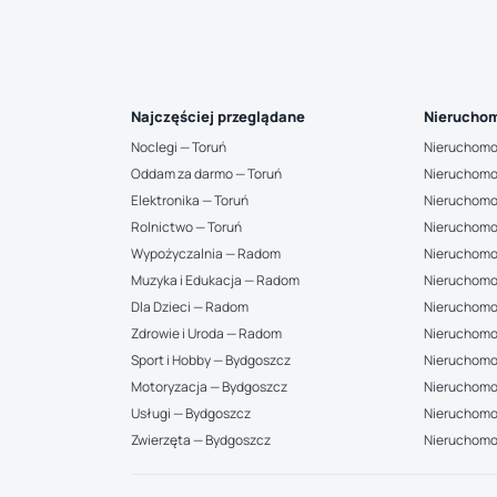
Najczęściej przeglądane
Nieruchom
Noclegi — Toruń
Nieruchomo
Oddam za darmo — Toruń
Nieruchomo
Elektronika — Toruń
Nieruchomo
Rolnictwo — Toruń
Nieruchomo
Wypożyczalnia — Radom
Nieruchomo
Muzyka i Edukacja — Radom
Nieruchomo
Dla Dzieci — Radom
Nieruchomo
Zdrowie i Uroda — Radom
Nieruchomo
Sport i Hobby — Bydgoszcz
Nieruchomoś
Motoryzacja — Bydgoszcz
Nieruchomo
Usługi — Bydgoszcz
Nieruchomoś
Zwierzęta — Bydgoszcz
Nieruchomo