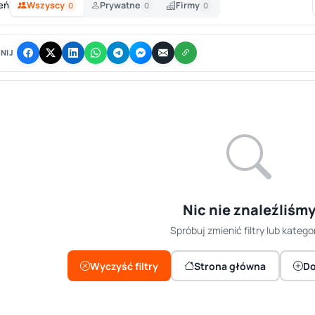
eń
Wszyscy
Prywatne
Firmy
0
0
0
NIJ
Nic nie znaleźliśm
Spróbuj zmienić filtry lub kategor
Wyczyść filtry
Strona główna
Do