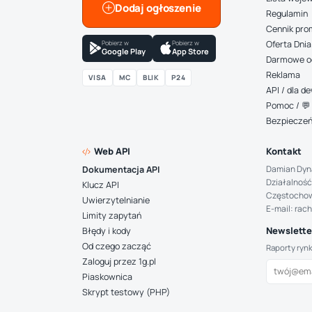
Dodaj ogłoszenie
Regulamin
Cennik pro
Pobierz w
Pobierz w
Oferta Dnia
Google Play
App Store
Darmowe o
Reklama
VISA
MC
BLIK
P24
API / dla 
Pomoc / 💬 
Bezpiecze
Web API
Kontakt
Damian Dyn
Dokumentacja API
Działalność
Klucz API
Częstocho
Uwierzytelnianie
E-mail: rac
Limity zapytań
Newsletter
Błędy i kody
Od czego zacząć
Raporty ryn
Zaloguj przez 1g.pl
Piaskownica
Skrypt testowy (PHP)