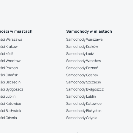
ości w miastach
Samochody w miastach
ści Warszawa
Samochody Warszawa
ści Kraków
Samochody Kraków
ści Łódź
Samochody Łódź
ści Wrocław
Samochody Wrocław
ści Poznań
Samochody Poznań
ści Gdańsk
Samochody Gdańsk
ści Szczecin
Samochody Szczecin
ści Bydgoszcz
Samochody Bydgoszcz
ci Lublin
Samochody Lublin
ści Katowice
Samochody Katowice
ci Białystok
Samochody Białystok
ści Gdynia
Samochody Gdynia