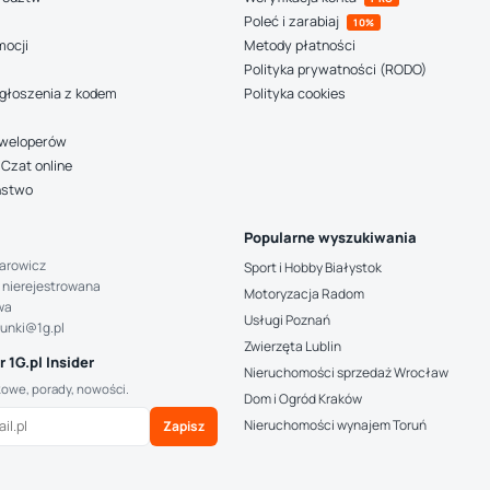
Poleć i zarabiaj
10%
mocji
Metody płatności
Polityka prywatności (RODO)
głoszenia z kodem
Polityka cookies
deweloperów
Czat online
ństwo
Popularne wyszukiwania
arowicz
Sport i Hobby Białystok
 nierejestrowana
Motoryzacja Radom
wa
Usługi Poznań
hunki@1g.pl
Zwierzęta Lublin
 1G.pl Insider
Nieruchomości sprzedaż Wrocław
kowe, porady, nowości.
Dom i Ogród Kraków
Nieruchomości wynajem Toruń
Zapisz