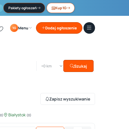
Pakiety ogłoszeń
Kup 1G
Menu
Dodaj ogłoszenie
1G
Szukaj
Zapisz wyszukiwanie
Białystok
(0)
(0)