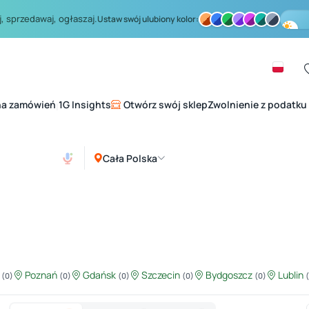
, sprzedawaj, ogłaszaj.
Ustaw swój ulubiony kolor:
na zamówień
1G Insights
Otwórz swój sklep
Zwolnienie z podatku
|
Cała Polska
ź
Poznań
Gdańsk
Szczecin
Bydgoszcz
Lublin
(0)
(0)
(0)
(0)
(0)