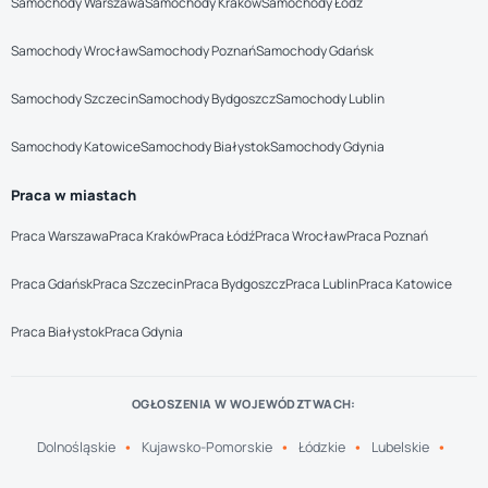
Samochody Warszawa
Samochody Kraków
Samochody Łódź
Samochody Wrocław
Samochody Poznań
Samochody Gdańsk
Samochody Szczecin
Samochody Bydgoszcz
Samochody Lublin
Samochody Katowice
Samochody Białystok
Samochody Gdynia
Praca w miastach
Praca Warszawa
Praca Kraków
Praca Łódź
Praca Wrocław
Praca Poznań
Praca Gdańsk
Praca Szczecin
Praca Bydgoszcz
Praca Lublin
Praca Katowice
Praca Białystok
Praca Gdynia
OGŁOSZENIA W WOJEWÓDZTWACH:
Dolnośląskie
Kujawsko-Pomorskie
Łódzkie
Lubelskie