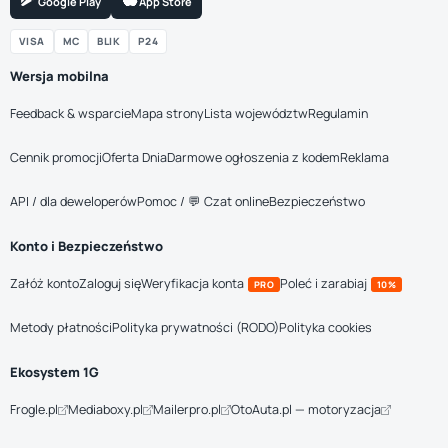
Google Play
App Store
VISA
MC
BLIK
P24
Wersja mobilna
Feedback & wsparcie
Mapa strony
Lista województw
Regulamin
Cennik promocji
Oferta Dnia
Darmowe ogłoszenia z kodem
Reklama
API / dla deweloperów
Pomoc / 💬 Czat online
Bezpieczeństwo
Konto i Bezpieczeństwo
Załóż konto
Zaloguj się
Weryfikacja konta
Poleć i zarabiaj
PRO
10%
Metody płatności
Polityka prywatności (RODO)
Polityka cookies
Ekosystem 1G
Frogle.pl
Mediaboxy.pl
Mailerpro.pl
OtoAuta.pl — motoryzacja