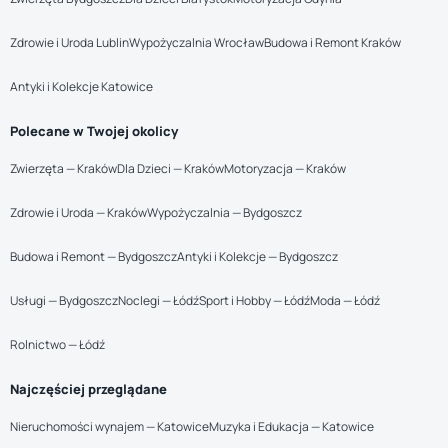
Zdrowie i Uroda Lublin
Wypożyczalnia Wrocław
Budowa i Remont Kraków
Antyki i Kolekcje Katowice
Polecane w Twojej okolicy
Zwierzęta — Kraków
Dla Dzieci — Kraków
Motoryzacja — Kraków
Zdrowie i Uroda — Kraków
Wypożyczalnia — Bydgoszcz
Budowa i Remont — Bydgoszcz
Antyki i Kolekcje — Bydgoszcz
Usługi — Bydgoszcz
Noclegi — Łódź
Sport i Hobby — Łódź
Moda — Łódź
Rolnictwo — Łódź
Najczęściej przeglądane
Nieruchomości wynajem — Katowice
Muzyka i Edukacja — Katowice