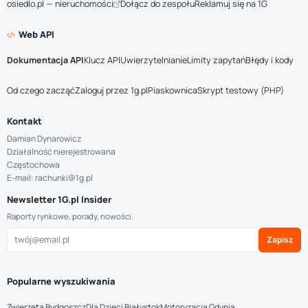
osiedlo.pl — nieruchomości
Dołącz do zespołu
Reklamuj się na 1G
Web API
Dokumentacja API
Klucz API
Uwierzytelnianie
Limity zapytań
Błędy i kody
Od czego zacząć
Zaloguj przez 1g.pl
Piaskownica
Skrypt testowy (PHP)
Kontakt
Damian Dynarowicz
Działalność nierejestrowana
Częstochowa
E-mail: rachunki@1g.pl
Newsletter 1G.pl Insider
Raporty rynkowe, porady, nowości.
Zapisz
Popularne wyszukiwania
Zwierzęta Bydgoszcz
Dla Dzieci Białystok
Motoryzacja Gdynia