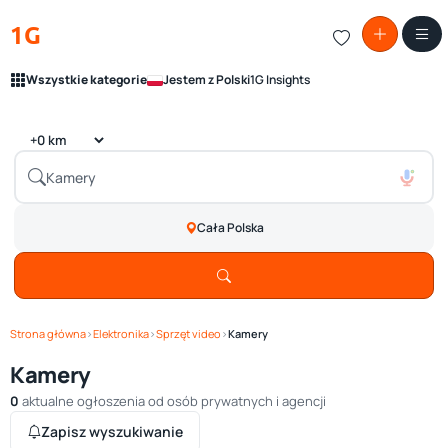
1G
Wszystkie kategorie
Jestem z Polski
1G Insights
Cała Polska
Strona główna
›
Elektronika
›
Sprzęt video
›
Kamery
Kamery
0
aktualne ogłoszenia od osób prywatnych i agencji
Zapisz wyszukiwanie