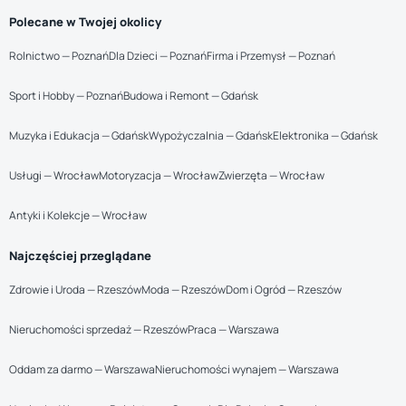
Polecane w Twojej okolicy
Rolnictwo — Poznań
Dla Dzieci — Poznań
Firma i Przemysł — Poznań
Sport i Hobby — Poznań
Budowa i Remont — Gdańsk
Muzyka i Edukacja — Gdańsk
Wypożyczalnia — Gdańsk
Elektronika — Gdańsk
Usługi — Wrocław
Motoryzacja — Wrocław
Zwierzęta — Wrocław
Antyki i Kolekcje — Wrocław
Najczęściej przeglądane
Zdrowie i Uroda — Rzeszów
Moda — Rzeszów
Dom i Ogród — Rzeszów
Nieruchomości sprzedaż — Rzeszów
Praca — Warszawa
Oddam za darmo — Warszawa
Nieruchomości wynajem — Warszawa