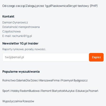
Od czego zacząć
Zaloguj przez 1g.pl
Piaskownica
Skrypt testowy (PHP)
Kontakt
Damian Dynarowicz
Działalność nierejestrowana
Częstochowa
E-mail: rachunki@1g.pl
Newsletter 1G.pl Insider
Raporty rynkowe, porady, nowości.
Zapisz
Popularne wyszukiwania
Rolnictwo Gdańsk
Dla Dzieci Warszawa
Firma i Przemysł Bydgoszcz
Sport i Hobby Radom
Budowa i Remont Białystok
Muzyka i Edukacja Poznań
Wypożyczalnia Rzeszów