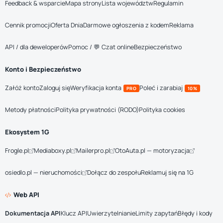
Feedback & wsparcie
Mapa strony
Lista województw
Regulamin
Cennik promocji
Oferta Dnia
Darmowe ogłoszenia z kodem
Reklama
API / dla deweloperów
Pomoc / 💬 Czat online
Bezpieczeństwo
Konto i Bezpieczeństwo
Załóż konto
Zaloguj się
Weryfikacja konta
Poleć i zarabiaj
PRO
10%
Metody płatności
Polityka prywatności (RODO)
Polityka cookies
Ekosystem 1G
Frogle.pl
Mediaboxy.pl
Mailerpro.pl
OtoAuta.pl — motoryzacja
osiedlo.pl — nieruchomości
Dołącz do zespołu
Reklamuj się na 1G
Web API
Dokumentacja API
Klucz API
Uwierzytelnianie
Limity zapytań
Błędy i kody