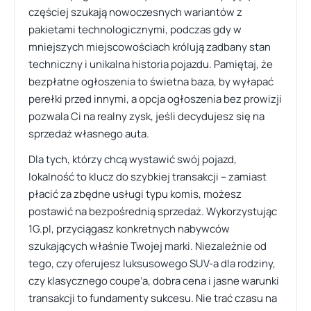
częściej szukają nowoczesnych wariantów z
pakietami technologicznymi, podczas gdy w
mniejszych miejscowościach królują zadbany stan
techniczny i unikalna historia pojazdu. Pamiętaj, że
bezpłatne ogłoszenia to świetna baza, by wyłapać
perełki przed innymi, a opcja ogłoszenia bez prowizji
pozwala Ci na realny zysk, jeśli decydujesz się na
sprzedaż własnego auta.
Dla tych, którzy chcą wystawić swój pojazd,
lokalność to klucz do szybkiej transakcji – zamiast
płacić za zbędne usługi typu komis, możesz
postawić na bezpośrednią sprzedaż. Wykorzystując
1G.pl, przyciągasz konkretnych nabywców
szukających właśnie Twojej marki. Niezależnie od
tego, czy oferujesz luksusowego SUV-a dla rodziny,
czy klasycznego coupe’a, dobra cena i jasne warunki
transakcji to fundamenty sukcesu. Nie trać czasu na