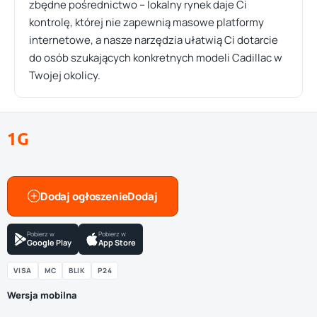
zbędne pośrednictwo – lokalny rynek daje Ci
kontrolę, której nie zapewnią masowe platformy
internetowe, a nasze narzędzia ułatwią Ci dotarcie
do osób szukających konkretnych modeli Cadillac w
Twojej okolicy.
1G
Dodaj ogłoszenie
Pobierz w
Pobierz w
Google Play
App Store
VISA
MC
BLIK
P24
Wersja mobilna