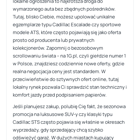
lokalne ogłoszenia to najkrótsza droga do
wymarzonego auta bez zbędnych pośredników.
Tutaj, blisko Ciebie, możesz upolować unikalne
egzemplarze typu Cadillac Escalade czy sportowe
modele ATS, które często pojawiają się jako oferta
prosto od producenta lub prywatnych
kolekcjonerów. Zapomnij o bezosobowym
scrollowaniu świata – na 1G.pl, czyli giełdzie numer 1
w Polsce, znajdziesz codziennie nowe oferty, gdzie
realna negocjacja ceny jest standardem. W
przeciwieństwie do sztywnych ofert online, tutaj
lokalny rynek pozwala Ci sprawdzić stan techniczny i
komfort jazdy przed podpisaniem papierów.
Jeśli planujesz zakup, polubię Cię fakt, że sezonowa
promocja na luksusowe SUV-y czy klasyki typu
Cadillac STS często pojawia się właśnie w okresach
wyprzedaży, gdy sprzedający chcą szybko
odświeżyć garaż. W dużych miastach kupujący