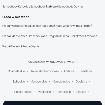
Samochody Katowice
Samochody Białystok
Samochody Gdynia
Praca w miastach
Praca Warszawa
Praca Kraków
Praca Łódź
Praca Wrocław
Praca Poznań
Praca Gdańsk
Praca Szczecin
Praca Bydgoszcz
Praca Lublin
Praca Katowice
Praca Białystok
Praca Gdynia
OGŁOSZENIA W WOJEWÓDZTWACH:
Dolnośląskie
Kujawsko-Pomorskie
Łódzkie
Lubelskie
Lubuskie
Małopolskie
Mazowieckie
Opolskie
Podkarpackie
Podlaskie
Pomorskie
Śląskie
Świętokrzyskie
Warmińsko-Mazurskie
Wielkopolskie