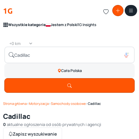
1G
Wszystkie kategorie
Jestem z Polski
1G Insights
Cała Polska
Strona główna
›
Motoryzacja
›
Samochody osobowe
›
Cadillac
Cadillac
0
aktualne ogłoszenia od osób prywatnych i agencji
Zapisz wyszukiwanie