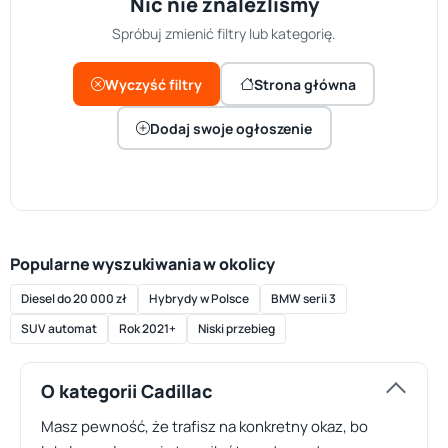
Nic nie znaleźliśmy
Spróbuj zmienić filtry lub kategorię.
Wyczyść filtry
Strona główna
Dodaj swoje ogłoszenie
Popularne wyszukiwania w okolicy
Diesel do 20 000 zł
Hybrydy w Polsce
BMW serii 3
SUV automat
Rok 2021+
Niski przebieg
O kategorii Cadillac
Masz pewność, że trafisz na konkretny okaz, bo