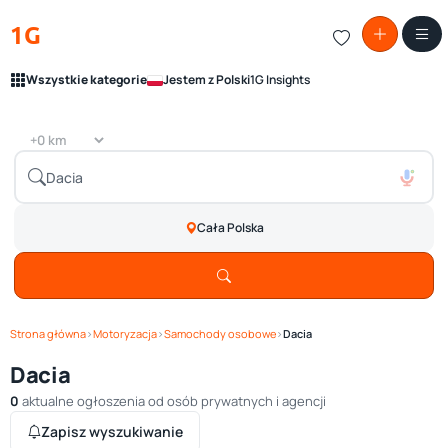
1G
Wszystkie kategorie
Jestem z Polski
1G Insights
Cała Polska
Strona główna
›
Motoryzacja
›
Samochody osobowe
›
Dacia
Dacia
0
aktualne ogłoszenia od osób prywatnych i agencji
Zapisz wyszukiwanie