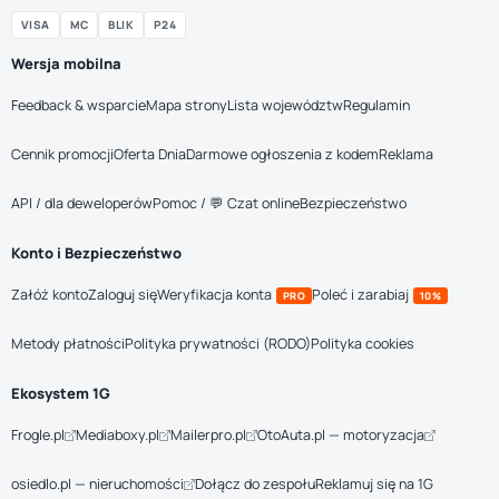
VISA
MC
BLIK
P24
Wersja mobilna
Feedback & wsparcie
Mapa strony
Lista województw
Regulamin
Cennik promocji
Oferta Dnia
Darmowe ogłoszenia z kodem
Reklama
API / dla deweloperów
Pomoc / 💬 Czat online
Bezpieczeństwo
Konto i Bezpieczeństwo
Załóż konto
Zaloguj się
Weryfikacja konta
Poleć i zarabiaj
PRO
10%
Metody płatności
Polityka prywatności (RODO)
Polityka cookies
Ekosystem 1G
Frogle.pl
Mediaboxy.pl
Mailerpro.pl
OtoAuta.pl — motoryzacja
osiedlo.pl — nieruchomości
Dołącz do zespołu
Reklamuj się na 1G