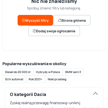
Nic nie znaleźliśmy
Spróbuj zmienić filtry lub kategorię.
Wyczyść filtry
Strona główna
Dodaj swoje ogłoszenie
Popularne wyszukiwania w okolicy
Diesel do 20 000 zł
Hybrydy w Polsce
BMW serii 3
SUV automat
Rok 2021+
Niski przebieg
O kategorii Dacia
Zyskaj realną przewagę finansową i uniknij