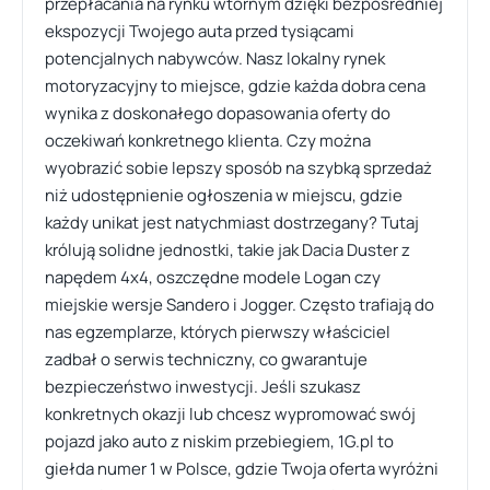
przepłacania na rynku wtórnym dzięki bezpośredniej
ekspozycji Twojego auta przed tysiącami
potencjalnych nabywców. Nasz lokalny rynek
motoryzacyjny to miejsce, gdzie każda dobra cena
wynika z doskonałego dopasowania oferty do
oczekiwań konkretnego klienta. Czy można
wyobrazić sobie lepszy sposób na szybką sprzedaż
niż udostępnienie ogłoszenia w miejscu, gdzie
każdy unikat jest natychmiast dostrzegany? Tutaj
królują solidne jednostki, takie jak Dacia Duster z
napędem 4x4, oszczędne modele Logan czy
miejskie wersje Sandero i Jogger. Często trafiają do
nas egzemplarze, których pierwszy właściciel
zadbał o serwis techniczny, co gwarantuje
bezpieczeństwo inwestycji. Jeśli szukasz
konkretnych okazji lub chcesz wypromować swój
pojazd jako auto z niskim przebiegiem, 1G.pl to
giełda numer 1 w Polsce, gdzie Twoja oferta wyróżni