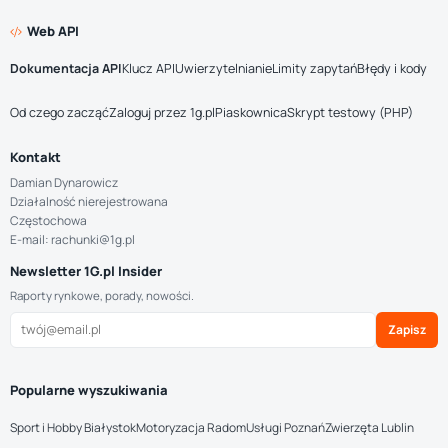
Web API
Dokumentacja API
Klucz API
Uwierzytelnianie
Limity zapytań
Błędy i kody
Od czego zacząć
Zaloguj przez 1g.pl
Piaskownica
Skrypt testowy (PHP)
Kontakt
Damian Dynarowicz
Działalność nierejestrowana
Częstochowa
E-mail: rachunki@1g.pl
Newsletter 1G.pl Insider
Raporty rynkowe, porady, nowości.
Zapisz
Popularne wyszukiwania
Sport i Hobby Białystok
Motoryzacja Radom
Usługi Poznań
Zwierzęta Lublin