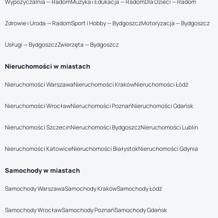
Wypożyczalnia — Radom
Muzyka i Edukacja — Radom
Dla Dzieci — Radom
Zdrowie i Uroda — Radom
Sport i Hobby — Bydgoszcz
Motoryzacja — Bydgoszcz
Usługi — Bydgoszcz
Zwierzęta — Bydgoszcz
Nieruchomości w miastach
Nieruchomości Warszawa
Nieruchomości Kraków
Nieruchomości Łódź
Nieruchomości Wrocław
Nieruchomości Poznań
Nieruchomości Gdańsk
Nieruchomości Szczecin
Nieruchomości Bydgoszcz
Nieruchomości Lublin
Nieruchomości Katowice
Nieruchomości Białystok
Nieruchomości Gdynia
Samochody w miastach
Samochody Warszawa
Samochody Kraków
Samochody Łódź
Samochody Wrocław
Samochody Poznań
Samochody Gdańsk