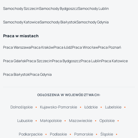
Samochody Szczecin
Samochody Bydgoszcz
Samochody Lublin
Samochody Katowice
Samochody Białystok
Samochody Gdynia
Praca w miastach
Praca Warszawa
Praca Kraków
Praca Łódź
Praca Wrocław
Praca Poznań
Praca Gdańsk
Praca Szczecin
Praca Bydgoszcz
Praca Lublin
Praca Katowice
Praca Białystok
Praca Gdynia
OGŁOSZENIA W WOJEWÓDZTWACH:
Dolnośląskie
Kujawsko-Pomorskie
Łódzkie
Lubelskie
Lubuskie
Małopolskie
Mazowieckie
Opolskie
Podkarpackie
Podlaskie
Pomorskie
Śląskie