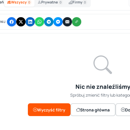
eń
Wszyscy
Prywatne
Firmy
0
0
0
NIJ
Nic nie znaleźliśm
Spróbuj zmienić filtry lub kategor
Wyczyść filtry
Strona główna
Do