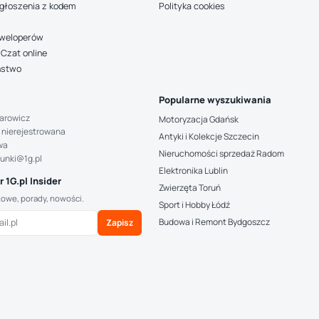
głoszenia z kodem
Polityka cookies
deweloperów
Czat online
ństwo
Popularne wyszukiwania
arowicz
Motoryzacja Gdańsk
 nierejestrowana
Antyki i Kolekcje Szczecin
wa
Nieruchomości sprzedaż Radom
hunki@1g.pl
Elektronika Lublin
 1G.pl Insider
Zwierzęta Toruń
kowe, porady, nowości.
Sport i Hobby Łódź
Budowa i Remont Bydgoszcz
Zapisz