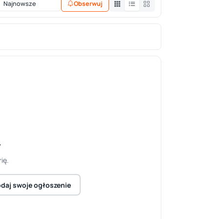
Obserwuj
y
ię.
daj swoje ogłoszenie