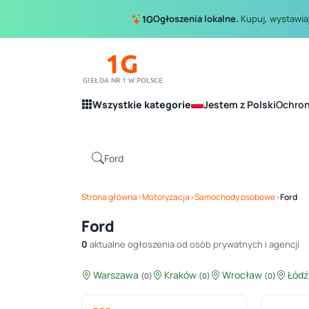
Ogłoszenia lokalne.
Kupuj, wystawiaj
1G
1G
GIEŁDA NR 1 W POLSCE
Wszystkie kategorie
Jestem z Polski
Ochro
Strona główna
›
Motoryzacja
›
Samochody osobowe
›
Ford
Ford
0
aktualne ogłoszenia od osób prywatnych i agencji
Warszawa
Kraków
Wrocław
Łód
(0)
(0)
(0)