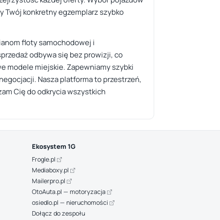
by Twój konkretny egzemplarz szybko
mianom floty samochodowej i
przedaż odbywa się bez prowizji, co
owe modele miejskie. Zapewniamy szybki
egocjacji. Nasza platforma to przestrzeń,
szam Cię do odkrycia wszystkich
Ekosystem 1G
Frogle.pl
Mediaboxy.pl
Mailerpro.pl
OtoAuta.pl — motoryzacja
osiedlo.pl — nieruchomości
Dołącz do zespołu