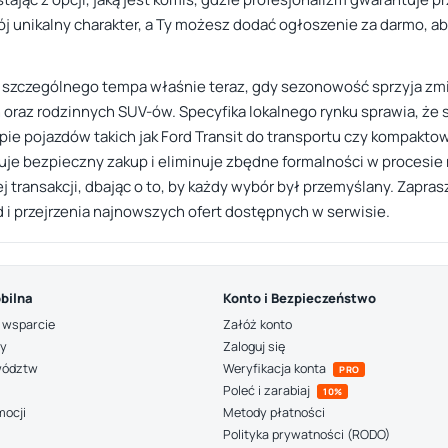
j unikalny charakter, a Ty możesz dodać ogłoszenie za darmo, a
a szczególnego tempa właśnie teraz, gdy sezonowość sprzyja z
raz rodzinnych SUV-ów. Specyfika lokalnego rynku sprawia, że s
pie pojazdów takich jak Ford Transit do transportu czy kompakt
e bezpieczny zakup i eliminuje zbędne formalności w procesie n
j transakcji, dbając o to, by każdy wybór był przemyślany. Zapra
d i przejrzenia najnowszych ofert dostępnych w serwisie.
bilna
Konto i Bezpieczeństwo
 wsparcie
Załóż konto
ny
Zaloguj się
wództw
Weryfikacja konta
PRO
Poleć i zarabiaj
10%
mocji
Metody płatności
Polityka prywatności (RODO)