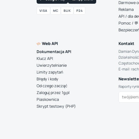
Darmowe o
Reklama
VISA
MC
BLIK
P24
API / dla 
Pomoc / 💬 
Bezpiecze
Web API
Kontakt
Damian Dyn
Dokumentacja API
Działalność
Klucz API
Częstocho
Uwierzytelnianie
E-mail: rac
Limity zapytań
Newsletter
Błędy i kody
Od czego zacząć
Raporty ryn
Zaloguj przez 1g.pl
Piaskownica
Skrypt testowy (PHP)