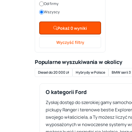
Od firmy
Wszyscy
Pokaż 0 wyniki
Wyczyść filtry
Popularne wyszukiwania w okolicy
Diesel do 20 000 zł
Hybrydy w Polsce
BMW serii 3
O kategorii Ford
Zyskaj dostęp do szerokiej gamy samochod
pickupy Ranger i terenowe bestie Explorer
swojego właściciela, a Ty możesz liczyć n
wyposażonych w nowoczesne systemy wspom
możesz kupić i sprzedaj się lokalnie, korz