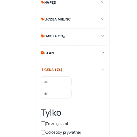
NAPĘD
LICZBA MIEJSC
EMISJA CO₂
STAN
CENA (ZŁ)
—
Tylko
Ze zdjęciami
Od osoby prywatnej