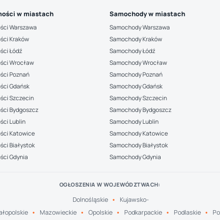
ości w miastach
Samochody w miastach
ści Warszawa
Samochody Warszawa
ści Kraków
Samochody Kraków
ści Łódź
Samochody Łódź
ści Wrocław
Samochody Wrocław
ści Poznań
Samochody Poznań
ści Gdańsk
Samochody Gdańsk
ści Szczecin
Samochody Szczecin
ści Bydgoszcz
Samochody Bydgoszcz
ci Lublin
Samochody Lublin
ści Katowice
Samochody Katowice
ci Białystok
Samochody Białystok
ści Gdynia
Samochody Gdynia
OGŁOSZENIA W WOJEWÓDZTWACH:
Dolnośląskie
Kujawsko-
łopolskie
Mazowieckie
Opolskie
Podkarpackie
Podlaskie
Po