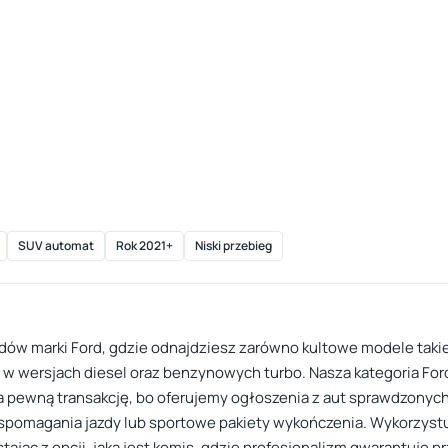
SUV automat
Rok 2021+
Niski przebieg
ów marki Ford, gdzie odnajdziesz zarówno kultowe modele takie 
 w wersjach diesel oraz benzynowych turbo. Nasza kategoria Ford
a pewną transakcję, bo oferujemy ogłoszenia z aut sprawdzonych
agania jazdy lub sportowe pakiety wykończenia. Wykorzystując
ystając z opcji, jaką jest komis, gdzie profesjonalizm gwarantuje 