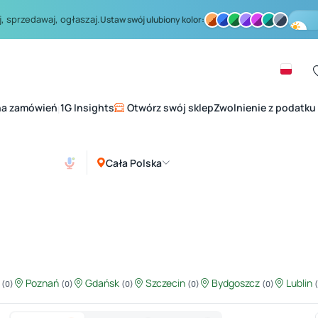
, sprzedawaj, ogłaszaj.
Ustaw swój ulubiony kolor:
na zamówień
1G Insights
Otwórz swój sklep
Zwolnienie z podatku
|
Cała Polska
ź
Poznań
Gdańsk
Szczecin
Bydgoszcz
Lublin
(0)
(0)
(0)
(0)
(0)