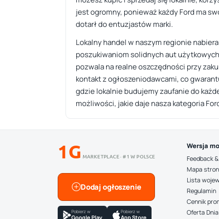
jest ogromny, ponieważ każdy Ford ma swó
dotarł do entuzjastów marki.
Lokalny handel w naszym regionie nabier
poszukiwaniom solidnych aut użytkowych o
pozwala na realne oszczędności przy zaku
kontakt z ogłoszeniodawcami, co gwarantuj
gdzie lokalnie budujemy zaufanie do każde
możliwości, jakie daje nasza kategoria For
1G
Wersja mo
MARKETPLACE · #1 W POLSCE
Feedback &
Mapa stro
Lista woje
Dodaj ogłoszenie
Regulamin
Cennik pro
Pobierz w
Pobierz w
Oferta Dnia
Google Play
App Store