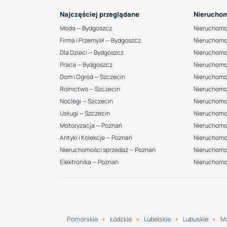
Najczęściej przeglądane
Nieruchom
Moda — Bydgoszcz
Nieruchomo
Firma i Przemysł — Bydgoszcz
Nieruchomo
Dla Dzieci — Bydgoszcz
Nieruchomo
Praca — Bydgoszcz
Nieruchomo
Dom i Ogród — Szczecin
Nieruchomo
Rolnictwo — Szczecin
Nieruchomo
Noclegi — Szczecin
Nieruchomo
Usługi — Szczecin
Nieruchomo
Motoryzacja — Poznań
Nieruchomoś
Antyki i Kolekcje — Poznań
Nieruchomo
Nieruchomości sprzedaż — Poznań
Nieruchomoś
Elektronika — Poznań
Nieruchomo
Pomorskie
Łódzkie
Lubelskie
Lubuskie
Ma