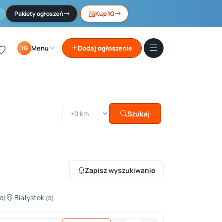
Pakiety ogłoszeń
Kup 1G
Menu
Dodaj ogłoszenie
1G
Szukaj
Zapisz wyszukiwanie
Białystok
(0)
(0)