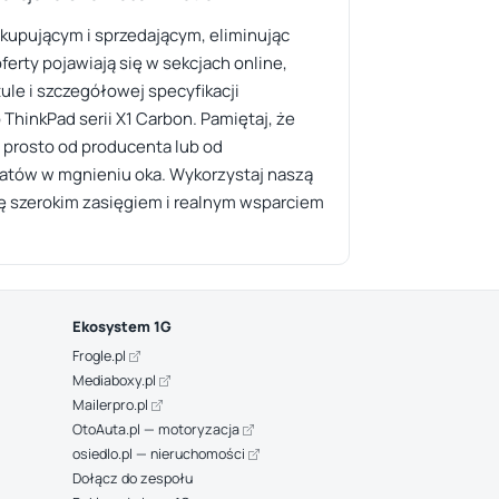
 kupującym i sprzedającym, eliminując
erty pojawiają się w sekcjach online,
ule i szczegółowej specyfikacji
 ThinkPad serii X1 Carbon. Pamiętaj, że
 prosto od producenta lub od
onatów w mgnieniu oka. Wykorzystaj naszą
się szerokim zasięgiem i realnym wsparciem
Ekosystem 1G
Frogle.pl
Mediaboxy.pl
Mailerpro.pl
OtoAuta.pl — motoryzacja
osiedlo.pl — nieruchomości
Dołącz do zespołu