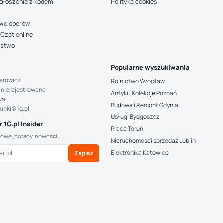
głoszenia z kodem
Polityka cookies
deweloperów
Czat online
ństwo
Popularne wyszukiwania
arowicz
Rolnictwo Wrocław
 nierejestrowana
Antyki i Kolekcje Poznań
wa
Budowa i Remont Gdynia
hunki@1g.pl
Usługi Bydgoszcz
 1G.pl Insider
Praca Toruń
kowe, porady, nowości.
Nieruchomości sprzedaż Lublin
Elektronika Katowice
Zapisz