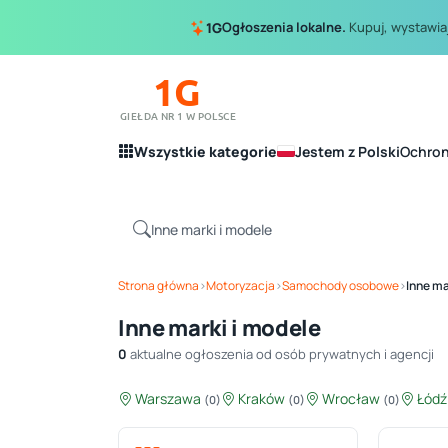
Ogłoszenia lokalne.
Kupuj, wystawiaj
1G
1G
GIEŁDA NR 1 W POLSCE
Wszystkie kategorie
Jestem z Polski
Ochro
Strona główna
›
Motoryzacja
›
Samochody osobowe
›
Inne ma
Inne marki i modele
0
aktualne ogłoszenia od osób prywatnych i agencji
Warszawa
Kraków
Wrocław
Łód
(0)
(0)
(0)