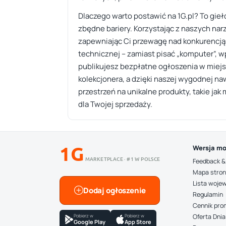
Dlaczego warto postawić na 1G.pl? To gieł
zbędne bariery. Korzystając z naszych nar
zapewniając Ci przewagę nad konkurencją. 
technicznej – zamiast pisać „komputer”, wp
publikujesz bezpłatne ogłoszenia w miejs
kolekcjonera, a dzięki naszej wygodnej na
przestrzeń na unikalne produkty, takie ja
dla Twojej sprzedaży.
1G
Wersja mo
MARKETPLACE · #1 W POLSCE
Feedback &
Mapa stro
Lista woje
Dodaj ogłoszenie
Regulamin
Cennik pro
Pobierz w
Pobierz w
Oferta Dnia
Google Play
App Store