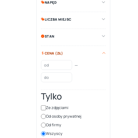
NAPĘD
LICZBA MIEJSC
STAN
CENA (ZŁ)
—
Tylko
Ze zdjęciami
Od osoby prywatnej
Od firmy
Wszyscy