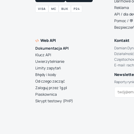
Darmowe o
Reklama
VISA
MC
BLIK
P24
API / dla 
Pomoc / 💬 
Bezpiecze
Web API
Kontakt
Damian Dyn
Dokumentacja API
Działalność
Klucz API
Częstocho
Uwierzytelnianie
E-mail: rac
Limity zapytań
Newsletter
Błędy i kody
Od czego zacząć
Raporty ryn
Zaloguj przez 1g.pl
Piaskownica
Skrypt testowy (PHP)