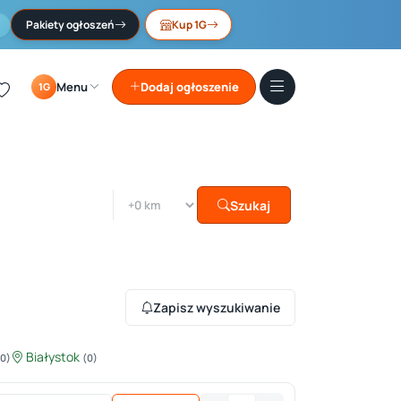
Pakiety ogłoszeń
Kup 1G
Menu
Dodaj ogłoszenie
1G
Szukaj
Zapisz wyszukiwanie
Białystok
(0)
(0)