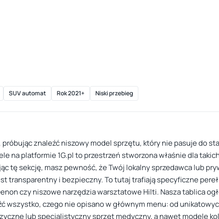
SUV automat
Rok 2021+
Niski przebieg
gi, próbując znaleźć niszowy model sprzętu, który nie pasuje do 
ele na platformie 1G.pl to przestrzeń stworzona właśnie dla taki
ąc tę sekcję, masz pewność, że Twój lokalny sprzedawca lub pr
t transparentny i bezpieczny. To tutaj trafiają specyficzne perełk
enon czy niszowe narzędzia warsztatowe Hilti. Nasza tablica o
leźć wszystko, czego nie opisano w głównym menu: od unikatow
zyczne lub specjalistyczny sprzęt medyczny, a nawet modele kole