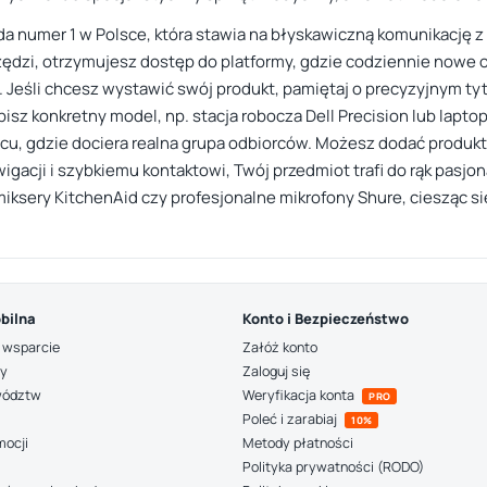
da numer 1 w Polsce, która stawia na błyskawiczną komunikację z
zędzi, otrzymujesz dostęp do platformy, gdzie codziennie nowe of
Jeśli chcesz wystawić swój produkt, pamiętaj o precyzyjnym tyt
isz konkretny model, np. stacja robocza Dell Precision lub laptop
cu, gdzie dociera realna grupa odbiorców. Możesz dodać produkt
wigacji i szybkiemu kontaktowi, Twój przedmiot trafi do rąk pasj
k miksery KitchenAid czy profesjonalne mikrofony Shure, ciesząc 
bilna
Konto i Bezpieczeństwo
 wsparcie
Załóż konto
ny
Zaloguj się
wództw
Weryfikacja konta
PRO
Poleć i zarabiaj
10%
mocji
Metody płatności
Polityka prywatności (RODO)