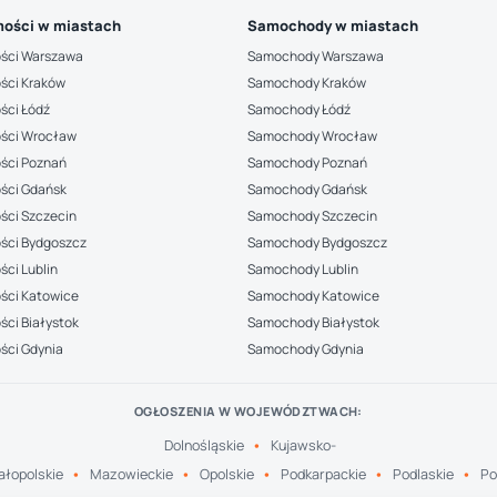
ości w miastach
Samochody w miastach
ści Warszawa
Samochody Warszawa
ści Kraków
Samochody Kraków
ści Łódź
Samochody Łódź
ści Wrocław
Samochody Wrocław
ści Poznań
Samochody Poznań
ści Gdańsk
Samochody Gdańsk
ści Szczecin
Samochody Szczecin
ści Bydgoszcz
Samochody Bydgoszcz
ci Lublin
Samochody Lublin
ści Katowice
Samochody Katowice
ci Białystok
Samochody Białystok
ści Gdynia
Samochody Gdynia
OGŁOSZENIA W WOJEWÓDZTWACH:
Dolnośląskie
Kujawsko-
łopolskie
Mazowieckie
Opolskie
Podkarpackie
Podlaskie
Po