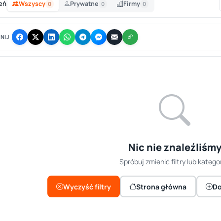
eń
Wszyscy
Prywatne
Firmy
0
0
0
NIJ
Nic nie znaleźliśm
Spróbuj zmienić filtry lub kategor
Wyczyść filtry
Strona główna
Do