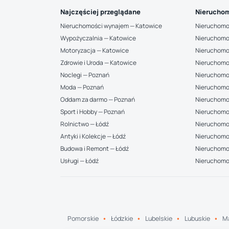
Najczęściej przeglądane
Nieruchom
Nieruchomości wynajem — Katowice
Nieruchomo
Wypożyczalnia — Katowice
Nieruchomo
Motoryzacja — Katowice
Nieruchomo
Zdrowie i Uroda — Katowice
Nieruchomo
Noclegi — Poznań
Nieruchomo
Moda — Poznań
Nieruchomo
Oddam za darmo — Poznań
Nieruchomo
Sport i Hobby — Poznań
Nieruchomo
Rolnictwo — Łódź
Nieruchomoś
Antyki i Kolekcje — Łódź
Nieruchomo
Budowa i Remont — Łódź
Nieruchomoś
Usługi — Łódź
Nieruchomo
Pomorskie
Łódzkie
Lubelskie
Lubuskie
Ma