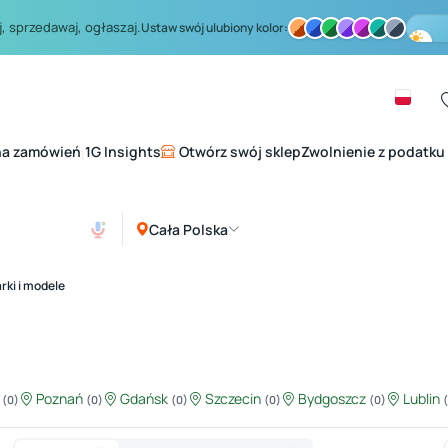
, sprzedawaj, ogłaszaj.
Ustaw swój ulubiony kolor:
na zamówień
1G Insights
Otwórz swój sklep
Zwolnienie z podatku
|
Cała Polska
rki i modele
ź
Poznań
Gdańsk
Szczecin
Bydgoszcz
Lublin
(0)
(0)
(0)
(0)
(0)