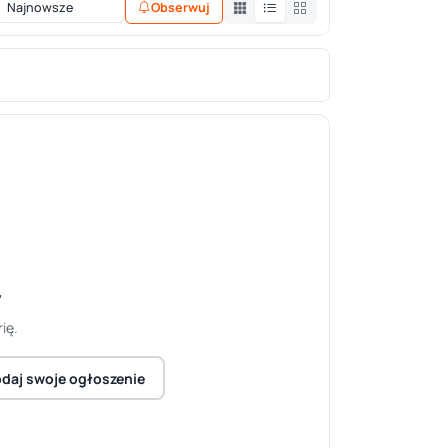
Obserwuj
y
ię.
daj swoje ogłoszenie