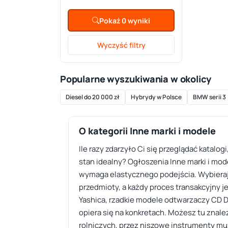
Pokaż 0 wyniki
Wyczyść filtry
Popularne wyszukiwania w okolicy
Diesel do 20 000 zł
Hybrydy w Polsce
BMW serii 3
O kategorii Inne marki i modele
Ile razy zdarzyło Ci się przeglądać katalo
stan idealny? Ogłoszenia Inne marki i mod
wymaga elastycznego podejścia. Wybieraj
przedmioty, a każdy proces transakcyjny jes
Yashica, rzadkie modele odtwarzaczy CD D
opiera się na konkretach. Możesz tu zna
rolniczych, przez niszowe instrumenty mu