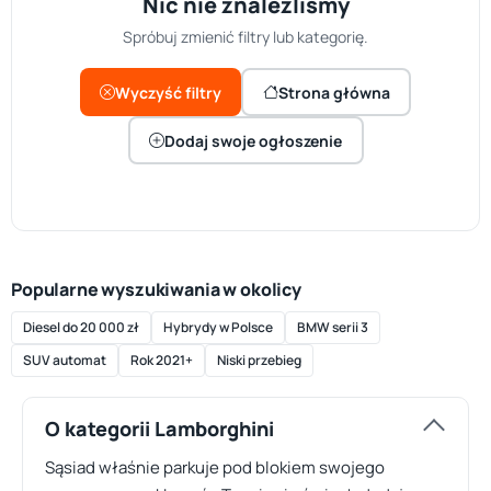
Nic nie znaleźliśmy
Spróbuj zmienić filtry lub kategorię.
Wyczyść filtry
Strona główna
Dodaj swoje ogłoszenie
Popularne wyszukiwania w okolicy
Diesel do 20 000 zł
Hybrydy w Polsce
BMW serii 3
SUV automat
Rok 2021+
Niski przebieg
O kategorii Lamborghini
Sąsiad właśnie parkuje pod blokiem swojego