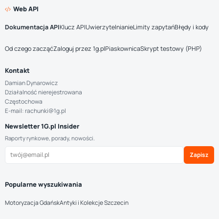
Web API
Dokumentacja API
Klucz API
Uwierzytelnianie
Limity zapytań
Błędy i kody
Od czego zacząć
Zaloguj przez 1g.pl
Piaskownica
Skrypt testowy (PHP)
Kontakt
Damian Dynarowicz
Działalność nierejestrowana
Częstochowa
E-mail: rachunki@1g.pl
Newsletter 1G.pl Insider
Raporty rynkowe, porady, nowości.
Zapisz
Popularne wyszukiwania
Motoryzacja Gdańsk
Antyki i Kolekcje Szczecin