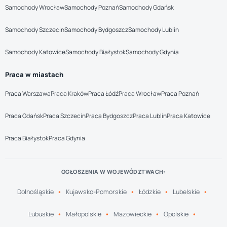
Samochody Wrocław
Samochody Poznań
Samochody Gdańsk
Samochody Szczecin
Samochody Bydgoszcz
Samochody Lublin
Samochody Katowice
Samochody Białystok
Samochody Gdynia
Praca w miastach
Praca Warszawa
Praca Kraków
Praca Łódź
Praca Wrocław
Praca Poznań
Praca Gdańsk
Praca Szczecin
Praca Bydgoszcz
Praca Lublin
Praca Katowice
Praca Białystok
Praca Gdynia
OGŁOSZENIA W WOJEWÓDZTWACH:
Dolnośląskie
Kujawsko-Pomorskie
Łódzkie
Lubelskie
Lubuskie
Małopolskie
Mazowieckie
Opolskie