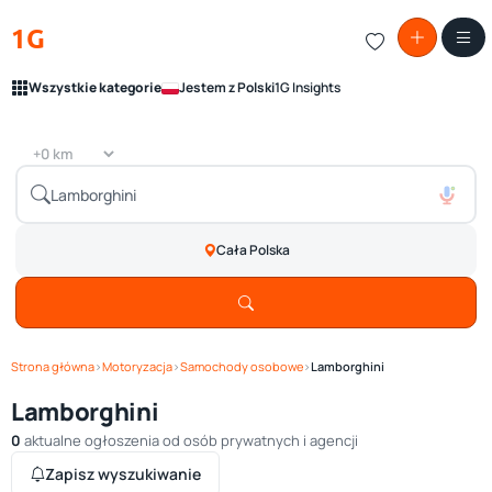
1G
Wszystkie kategorie
Jestem z Polski
1G Insights
Cała Polska
Strona główna
›
Motoryzacja
›
Samochody osobowe
›
Lamborghini
Lamborghini
0
aktualne ogłoszenia od osób prywatnych i agencji
Zapisz wyszukiwanie