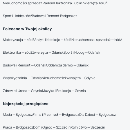
Nieruchomości sprzedaż Radom
Elektronika Lublin
Zwierzęta Toruń
Sport i Hobby Łódź
Budowa i Remont Bydgoszcz
Polecane w Twojej okolicy
Motoryzacja — Łódź
Antyki i Kolekcje — Łódź
Nieruchomości sprzedaż — Łódź
Elektronika — Łódź
Zwierzęta — Gdańsk
Sport i Hobby — Gdańsk
Budowa i Remont — Gdańsk
Oddam za darmo — Gdańsk
Wypożyczalnia — Gdynia
Nieruchomości wynajem — Gdynia
Zdrowie i Uroda — Gdynia
Muzyka i Edukacja — Gdynia
Najczęściej przeglądane
Moda — Bydgoszcz
Firma i Przemysł — Bydgoszcz
Dla Dzieci — Bydgoszcz
Praca — Bydgoszcz
Dom i Ogród — Szczecin
Rolnictwo — Szczecin