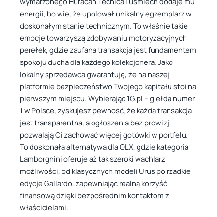
wymarzonego Huracán Tecnica i uśmiech dodaje mu
energii, bo wie, że upolował unikalny egzemplarz w
doskonałym stanie technicznym. To właśnie takie
emocje towarzyszą zdobywaniu motoryzacyjnych
perełek, gdzie zaufana transakcja jest fundamentem
spokoju ducha dla każdego kolekcjonera. Jako
lokalny sprzedawca gwarantuję, że na naszej
platformie bezpieczeństwo Twojego kapitału stoi na
pierwszym miejscu. Wybierając 1G.pl – giełda numer
1 w Polsce, zyskujesz pewność, że każda transakcja
jest transparentna, a ogłoszenia bez prowizji
pozwalają Ci zachować więcej gotówki w portfelu.
To doskonała alternatywa dla OLX, gdzie kategoria
Lamborghini oferuje aż tak szeroki wachlarz
możliwości, od klasycznych modeli Urus po rzadkie
edycje Gallardo, zapewniając realną korzyść
finansową dzięki bezpośrednim kontaktom z
właścicielami.