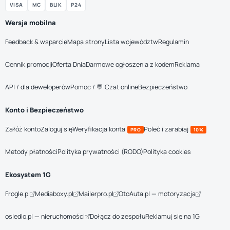
VISA
MC
BLIK
P24
Wersja mobilna
Feedback & wsparcie
Mapa strony
Lista województw
Regulamin
Cennik promocji
Oferta Dnia
Darmowe ogłoszenia z kodem
Reklama
API / dla deweloperów
Pomoc / 💬 Czat online
Bezpieczeństwo
Konto i Bezpieczeństwo
Załóż konto
Zaloguj się
Weryfikacja konta
Poleć i zarabiaj
PRO
10%
Metody płatności
Polityka prywatności (RODO)
Polityka cookies
Ekosystem 1G
Frogle.pl
Mediaboxy.pl
Mailerpro.pl
OtoAuta.pl — motoryzacja
osiedlo.pl — nieruchomości
Dołącz do zespołu
Reklamuj się na 1G