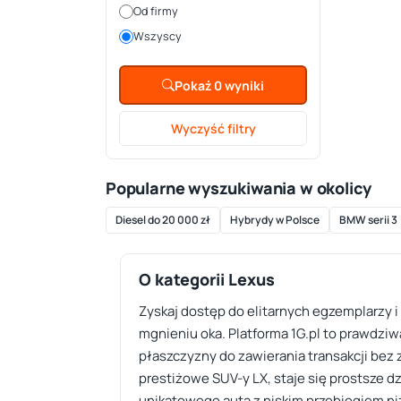
Od firmy
Wszyscy
Pokaż 0 wyniki
Wyczyść filtry
Popularne wyszukiwania w okolicy
Diesel do 20 000 zł
Hybrydy w Polsce
BMW serii 3
O kategorii Lexus
Zyskaj dostęp do elitarnych egzemplarzy 
mgnieniu oka. Platforma 1G.pl to prawdziw
płaszczyzny do zawierania transakcji bez 
prestiżowe SUV-y LX, staje się prostsze 
unikatowego auta z niskim przebiegiem ni