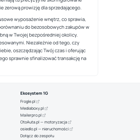
ie zerową prowizję dla sprzedającego.
usowe wyposażenie wnętrz, co sprawia,
. W porównaniu do bezosobowych zakupów w
róbną w Twojej bezpośredniej okolicy.
resowanymi. Niezależnie od tego, czy
ebie, oszczędzając Twój czas i oferując
ego sprawnie sfinalizować transakcję na
Ekosystem 1G
Frogle.pl
Mediaboxy.pl
Mailerpro.pl
OtoAuta.pl — motoryzacja
osiedlo.pl — nieruchomości
Dołącz do zespołu