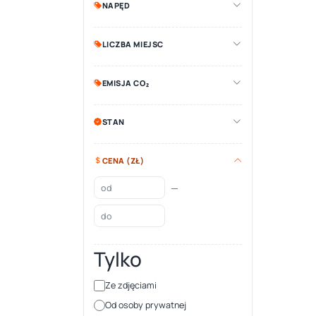
NAPĘD
LICZBA MIEJSC
EMISJA CO₂
STAN
CENA (ZŁ)
—
Tylko
Ze zdjęciami
Od osoby prywatnej