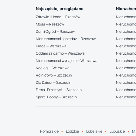
Najczęściej przeglądane
Nieruchom
Zdrowie i Uroda — Rzeszów
Nieruchomo
Moda — Rzeszów
Nieruchomo
Dom i Ogród — Rzeszów
Nieruchomo
Nieruchomości sprzedaż — Rzeszów
Nieruchomo
Praca — Warszawa
Nieruchomo
Oddam za darmo — Warszawa
Nieruchomo
Nieruchomości wynajem — Warszawa
Nieruchomo
Noclegi — Warszawa
Nieruchomo
Rolnictwo — Szczecin
Nieruchomoś
Dla Dzieci — Szczecin
Nieruchomo
Firma i Przemysł — Szczecin
Nieruchomoś
Sport i Hobby — Szczecin
Nieruchomo
Pomorskie
Łódzkie
Lubelskie
Lubuskie
Ma