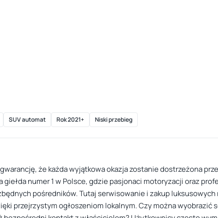
SUV automat
Rok 2021+
Niski przebieg
i gwarancję, że każda wyjątkowa okazja zostanie dostrzeżona pr
a giełda numer 1 w Polsce, gdzie pasjonaci motoryzacji oraz prof
zbędnych pośredników. Tutaj serwisowanie i zakup luksusowych m
dzięki przejrzystym ogłoszeniom lokalnym. Czy można wyobrazić 
ż bezpośredni kontakt z właścicielem? Użytkownicy często wymi