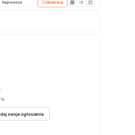
Obserwuj
y
ię.
daj swoje ogłoszenie