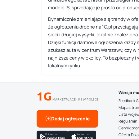
modele IS, sprzedając je prosto od produ
Dynamicznie zmieniające się trendy w of
że ogłoszenia drobne na 1G.pl przyciągaj
sieci i długiej wysyłki, lokalnie znalezio
Dzięki funkcji darmowe ogłoszenia każdy 
szukasz auta w centrum Warszawy, czy w mn
najniższe ceny w okolicy. To bezpieczny 
lokalnym rynku.
1G
Wersja mo
MARKETPLACE · #1 W POLSCE
Feedback &
Mapa stro
Lista woje
Dodaj ogłoszenie
Regulamin
Cennik pro
Pobierz w
Pobierz w
Oferta Dnia
Google Play
App Store