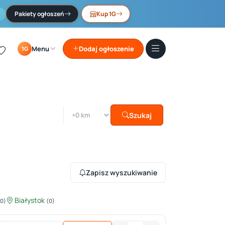
Pakiety ogłoszeń
Kup 1G
Menu
Dodaj ogłoszenie
1G
Szukaj
Zapisz wyszukiwanie
Białystok
(0)
(0)