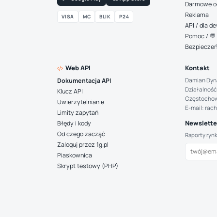
Darmowe o
Reklama
VISA
MC
BLIK
P24
API / dla 
Pomoc / 💬 
Bezpiecze
Web API
Kontakt
Damian Dyn
Dokumentacja API
Działalność
Klucz API
Częstocho
Uwierzytelnianie
E-mail: rac
Limity zapytań
Newsletter
Błędy i kody
Od czego zacząć
Raporty ryn
Zaloguj przez 1g.pl
Piaskownica
Skrypt testowy (PHP)