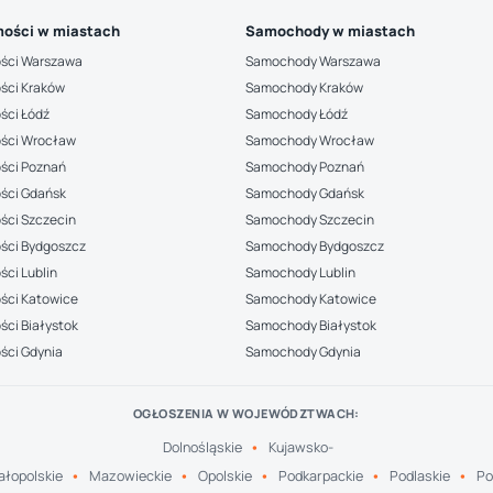
ości w miastach
Samochody w miastach
ści Warszawa
Samochody Warszawa
ści Kraków
Samochody Kraków
ści Łódź
Samochody Łódź
ści Wrocław
Samochody Wrocław
ści Poznań
Samochody Poznań
ści Gdańsk
Samochody Gdańsk
ści Szczecin
Samochody Szczecin
ści Bydgoszcz
Samochody Bydgoszcz
ci Lublin
Samochody Lublin
ści Katowice
Samochody Katowice
ci Białystok
Samochody Białystok
ści Gdynia
Samochody Gdynia
OGŁOSZENIA W WOJEWÓDZTWACH:
Dolnośląskie
Kujawsko-
łopolskie
Mazowieckie
Opolskie
Podkarpackie
Podlaskie
Po