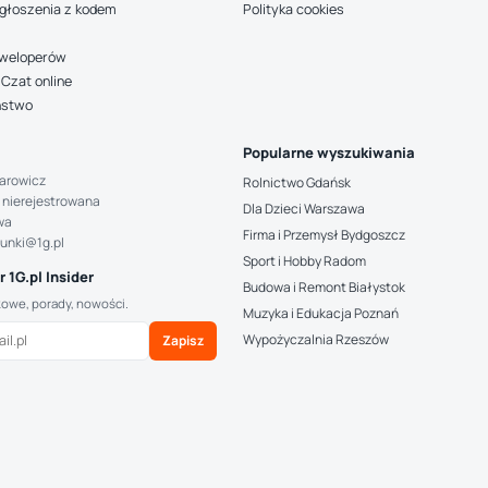
głoszenia z kodem
Polityka cookies
deweloperów
Czat online
ństwo
Popularne wyszukiwania
arowicz
Rolnictwo Gdańsk
 nierejestrowana
Dla Dzieci Warszawa
wa
Firma i Przemysł Bydgoszcz
hunki@1g.pl
Sport i Hobby Radom
 1G.pl Insider
Budowa i Remont Białystok
kowe, porady, nowości.
Muzyka i Edukacja Poznań
Wypożyczalnia Rzeszów
Zapisz