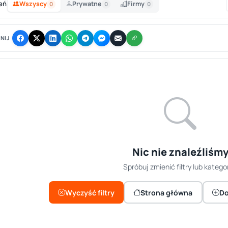
eń
Wszyscy
Prywatne
Firmy
0
0
0
NIJ
Nic nie znaleźliśm
Spróbuj zmienić filtry lub kategor
Wyczyść filtry
Strona główna
Do