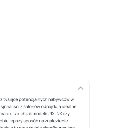
zez tysiące potencjalnych nabywców w
esjonaliści z salonów odnajdują idealne
arek, takich jak modelis RX, NX czy
sobie lepszy sposób na znalezienie
eniają tu precyzyjnie skonfigurowane