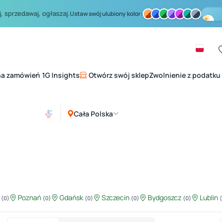
, sprzedawaj, ogłaszaj.
Ustaw swój ulubiony kolor:
na zamówień
1G Insights
Otwórz swój sklep
Zwolnienie z podatku
|
Cała Polska
ź
Poznań
Gdańsk
Szczecin
Bydgoszcz
Lublin
(0)
(0)
(0)
(0)
(0)