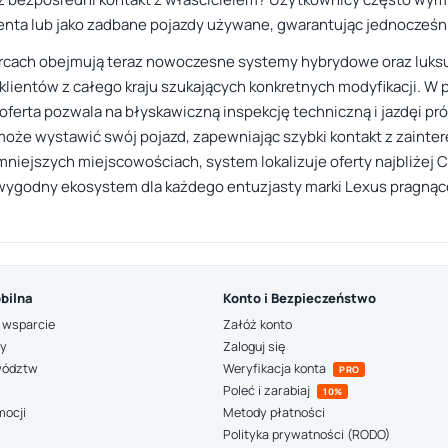
centa lub jako zadbane pojazdy używane, gwarantując jednocześn
ercach obejmują teraz nowoczesne systemy hybrydowe oraz luks
ą klientów z całego kraju szukających konkretnych modyfikacji
na oferta pozwala na błyskawiczną inspekcję techniczną i jazdęi p
może wystawić swój pojazd, zapewniając szybki kontakt z zainte
iejszych miejscowościach, system lokalizuje oferty najbliżej Ci
i wygodny ekosystem dla każdego entuzjasty marki Lexus pragnąc
bilna
Konto i Bezpieczeństwo
 wsparcie
Załóż konto
ny
Zaloguj się
wództw
Weryfikacja konta
PRO
Poleć i zarabiaj
10%
mocji
Metody płatności
Polityka prywatności (RODO)