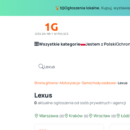
Ogłoszenia lokalne.
Kupuj, wystawiaj
1G
1G
GIEŁDA NR 1 W POLSCE
Wszystkie kategorie
Jestem z Polski
Ochro
Strona główna
›
Motoryzacja
›
Samochody osobowe
›
Lexus
Lexus
0
aktualne ogłoszenia od osób prywatnych i agencji
Warszawa
Kraków
Wrocław
Łód
(0)
(0)
(0)