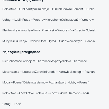
Rolnictwo — Lublin
Antyki i Kolekcje — Lublin
Budowa i Remont — Lublin
Usługi — Lublin
Praca — Wrocław
Nieruchomości sprzedaż — Wrocław
Elektronika — Wrocław
Firma i Przemysł — Wrocław
Dla Dzieci — Gdańsk
Muzyka i Edukacja — Gdańsk
Dom i Ogród — Gdańsk
Zwierzęta — Gdańsk
Najczęściej przeglądane
Nieruchomości wynajem — Katowice
Wypożyczalnia — Katowice
Motoryzacja — Katowice
Zdrowie i Uroda — Katowice
Noclegi — Poznań
Moda — Poznań
Oddam za darmo — Poznań
Sport i Hobby — Poznań
Rolnictwo — Łódź
Antyki i Kolekcje — Łódź
Budowa i Remont — Łódź
Usługi — Łódź