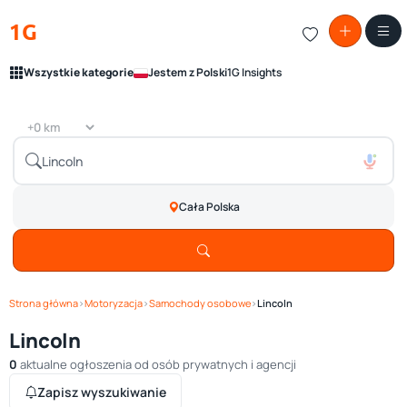
1G
Wszystkie kategorie
Jestem z Polski
1G Insights
Cała Polska
Strona główna
›
Motoryzacja
›
Samochody osobowe
›
Lincoln
Lincoln
0
aktualne ogłoszenia od osób prywatnych i agencji
Zapisz wyszukiwanie