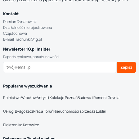
Kontakt
Damian Dynarowicz
Działalność nierejestrowana
Częstochowa
E-mail: rachunki@1g.pl
Newsletter 1G.pl Insider
Raporty rynkowe, porady, nowości.
Zapisz
Popularne wyszukiwania
Rolnictwo Wrocław
Antyki i Kolekcje Poznań
Budowa i Remont Gdynia
Usługi Bydgoszcz
Praca Toruń
Nieruchomości sprzedaż Lublin
Elektronika Katowice
Polecane w Twojej okolicy