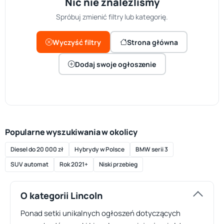
Nic nie znaleźliśmy
Spróbuj zmienić filtry lub kategorię.
Wyczyść filtry
Strona główna
Dodaj swoje ogłoszenie
Popularne wyszukiwania w okolicy
Diesel do 20 000 zł
Hybrydy w Polsce
BMW serii 3
SUV automat
Rok 2021+
Niski przebieg
O kategorii Lincoln
Ponad setki unikalnych ogłoszeń dotyczących