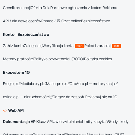
Cennik promocji
Oferta Dnia
Darmowe ogłoszenia z kodem
Reklama
API / dla deweloperów
Pomoc / 💬 Czat online
Bezpieczeństwo
Konto i Bezpieczeństwo
Załóż konto
Zaloguj się
Weryfikacja konta
Poleć i zarabiaj
PRO
10%
Metody płatności
Polityka prywatności (RODO)
Polityka cookies
Ekosystem 1G
Frogle.pl
Mediaboxy.pl
Mailerpro.pl
OtoAuta.pl — motoryzacja
osiedlo.pl — nieruchomości
Dołącz do zespołu
Reklamuj się na 1G
Web API
Dokumentacja API
Klucz API
Uwierzytelnianie
Limity zapytań
Błędy i kody
Od czego zacząć
Zaloguj przez 1g.pl
Piaskownica
Skrypt testowy (PHP)