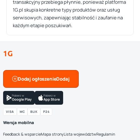
transakcyjny przebiega płynnie, ponieważ platforma
1G.pl skupia konkretne typy produktów oraz usług
serwisowych, zapewniając stabilność i zaufanie na
każdym etapie poszukiwań.
1G
Dodaj ogłoszenie
Pobierz w
Pobierz w
Google Play
App Store
VISA
MC
BLIK
P24
Wersja mobilna
Feedback & wsparcie
Mapa strony
Lista województw
Regulamin