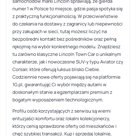
samochodów marki Lincoln sprawiają, że giełda
numer 1 w Polsce to miejsce, gdzie pasja spotyka się
z praktyczną funkcjonalnością. W przeciwieństwie
do czekania na dostawy z zagranicy lub niepewności
przy zakupach w sieci, tutaj możesz liczyć na
bezpośredni kontakt bez pośredników oraz pełną
rękojmię na wybór konkretnego modelu. Znajdziesz
tu zarówno klasyczne Lincoln Town Car o unikalnym
charakterze, jak i nowoczesne SUV-y typu Aviator czy
Corsair, które oferują luksus blisko Ciebie.
Codziennie nowe oferty pojawiają się na platformie
1G.pl, gwarantując Ci wybór między autami w
doskonałym stanie a egzemplarzami premium z
bogatym wyposażeniem technologicznym.
Profilu osób korzystających z serwisu są wierni
entuzjaści komfortu oraz lokalni kolekcjonerzy,
którzy cenią sprawdzone oferty od mieszkańców i
chęć szybkiej transakcji. Kup i sprzedaj lokalnie,