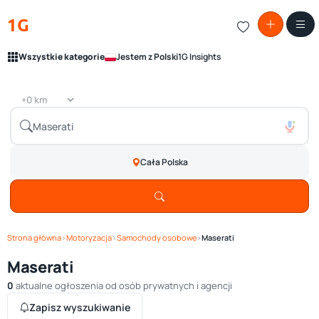
1G
Wszystkie kategorie
Jestem z Polski
1G Insights
Cała Polska
Strona główna
›
Motoryzacja
›
Samochody osobowe
›
Maserati
Maserati
0
aktualne ogłoszenia od osób prywatnych i agencji
Zapisz wyszukiwanie