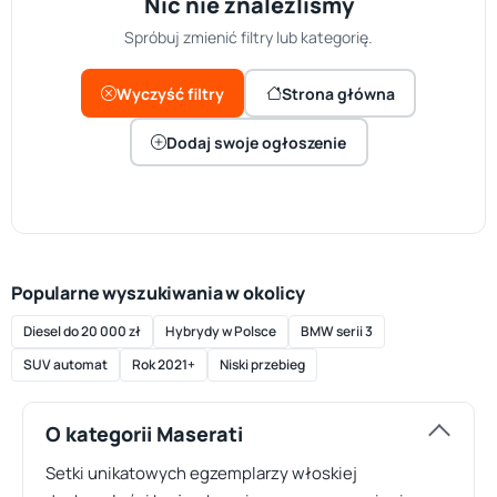
Nic nie znaleźliśmy
Spróbuj zmienić filtry lub kategorię.
Wyczyść filtry
Strona główna
Dodaj swoje ogłoszenie
Popularne wyszukiwania w okolicy
Diesel do 20 000 zł
Hybrydy w Polsce
BMW serii 3
SUV automat
Rok 2021+
Niski przebieg
O kategorii Maserati
Setki unikatowych egzemplarzy włoskiej