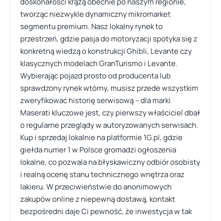
doskonałości krążą obecnie po naszym regionie,
tworząc niezwykle dynamiczny mikromarket
segmentu premium. Nasz lokalny rynek to
przestrzeń, gdzie pasja do motoryzacji spotyka się z
konkretną wiedzą o konstrukcji Ghibli, Levante czy
klasycznych modelach GranTurismo i Levante.
Wybierając pojazd prosto od producenta lub
sprawdzony rynek wtórny, musisz przede wszystkim
zweryfikować historię serwisową – dla marki
Maserati kluczowe jest, czy pierwszy właściciel dbał
o regularne przeglądy w autoryzowanych serwisach.
Kup i sprzedaj lokalnie na platformie 1G.pl, gdzie
giełda numer 1 w Polsce gromadzi ogłoszenia
lokalne, co pozwala na błyskawiczny odbiór osobisty
i realną ocenę stanu technicznego wnętrza oraz
lakieru. W przeciwieństwie do anonimowych
zakupów online z niepewną dostawą, kontakt
bezpośredni daje Ci pewność, że inwestycja w tak