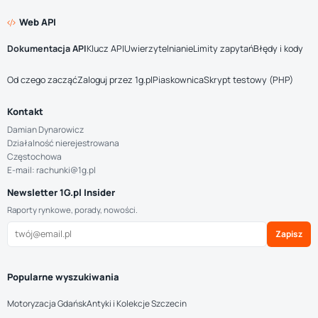
Web API
Dokumentacja API
Klucz API
Uwierzytelnianie
Limity zapytań
Błędy i kody
Od czego zacząć
Zaloguj przez 1g.pl
Piaskownica
Skrypt testowy (PHP)
Kontakt
Damian Dynarowicz
Działalność nierejestrowana
Częstochowa
E-mail: rachunki@1g.pl
Newsletter 1G.pl Insider
Raporty rynkowe, porady, nowości.
Zapisz
Popularne wyszukiwania
Motoryzacja Gdańsk
Antyki i Kolekcje Szczecin