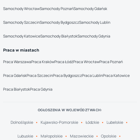
Samochody Wrocław
Samochody Poznań
Samochody Gdańsk
Samochody Szczecin
Samochody Bydgoszcz
Samochody Lublin
Samochody Katowice
Samochody Białystok
Samochody Gdynia
Praca w miastach
Praca Warszawa
Praca Kraków
Praca Łódź
Praca Wrocław
Praca Poznań
Praca Gdańsk
Praca Szczecin
Praca Bydgoszcz
Praca Lublin
Praca Katowice
Praca Białystok
Praca Gdynia
OGŁOSZENIA W WOJEWÓDZTWACH:
Dolnośląskie
Kujawsko-Pomorskie
Łódzkie
Lubelskie
Lubuskie
Małopolskie
Mazowieckie
Opolskie