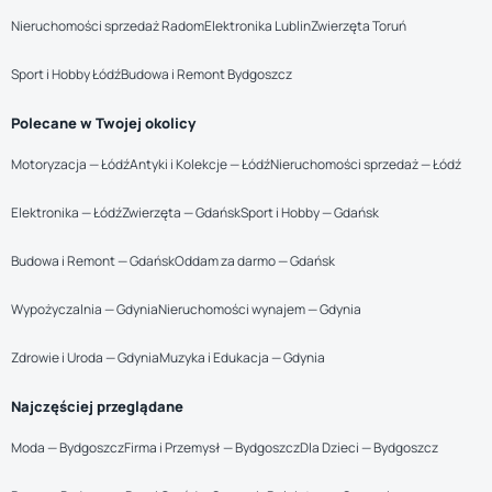
Nieruchomości sprzedaż Radom
Elektronika Lublin
Zwierzęta Toruń
Sport i Hobby Łódź
Budowa i Remont Bydgoszcz
Polecane w Twojej okolicy
Motoryzacja — Łódź
Antyki i Kolekcje — Łódź
Nieruchomości sprzedaż — Łódź
Elektronika — Łódź
Zwierzęta — Gdańsk
Sport i Hobby — Gdańsk
Budowa i Remont — Gdańsk
Oddam za darmo — Gdańsk
Wypożyczalnia — Gdynia
Nieruchomości wynajem — Gdynia
Zdrowie i Uroda — Gdynia
Muzyka i Edukacja — Gdynia
Najczęściej przeglądane
Moda — Bydgoszcz
Firma i Przemysł — Bydgoszcz
Dla Dzieci — Bydgoszcz