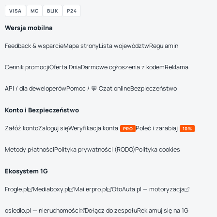
VISA
MC
BLIK
P24
Wersja mobilna
Feedback & wsparcie
Mapa strony
Lista województw
Regulamin
Cennik promocji
Oferta Dnia
Darmowe ogłoszenia z kodem
Reklama
API / dla deweloperów
Pomoc / 💬 Czat online
Bezpieczeństwo
Konto i Bezpieczeństwo
Załóż konto
Zaloguj się
Weryfikacja konta
Poleć i zarabiaj
PRO
10%
Metody płatności
Polityka prywatności (RODO)
Polityka cookies
Ekosystem 1G
Frogle.pl
Mediaboxy.pl
Mailerpro.pl
OtoAuta.pl — motoryzacja
osiedlo.pl — nieruchomości
Dołącz do zespołu
Reklamuj się na 1G