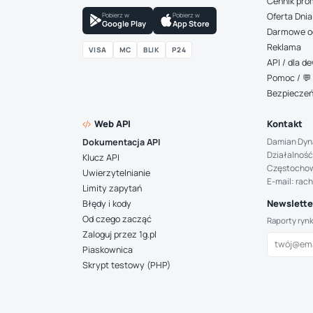
Cennik pro
Pobierz w
Pobierz w
Oferta Dnia
Google Play
App Store
Darmowe o
Reklama
VISA
MC
BLIK
P24
API / dla 
Pomoc / 💬 
Bezpiecze
Web API
Kontakt
Damian Dyn
Dokumentacja API
Działalność
Klucz API
Częstocho
Uwierzytelnianie
E-mail: rac
Limity zapytań
Newsletter
Błędy i kody
Od czego zacząć
Raporty ryn
Zaloguj przez 1g.pl
Piaskownica
Skrypt testowy (PHP)