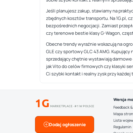
Jeśli planujesz zakup, stawiamy na prakty
zbędnych kosztów transportu. Na 1G.pl, cz
bezpośrednich negocjacji. Zamiast przepła
czy terenowe bestie klasy G-Wagon, częst
Obecne trendy wyraźnie wskazują na ogrom
GLE czy sportowy GLC 43 AMG. Kupujący n
sprzedający chętnie wystawiają darmowe o
jak Vito do celów firmowych czy klasyki se
Ci szybki kontakt i realny zysk przy każdej 
1G
Wersja mo
MARKETPLACE · #1 W POLSCE
Feedback &
Mapa stro
Lista woje
Dodaj ogłoszenie
Regulamin