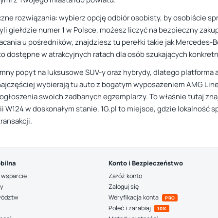
czne rozwiązania: wybierz opcję odbiór osobisty, by osobiście sp
yli giełdzie numer 1 w Polsce, możesz liczyć na bezpieczny zaku
cania u pośredników, znajdziesz tu perełki takie jak Mercedes-
o dostępne w atrakcyjnych ratach dla osób szukających konkretne
ny popyt na luksusowe SUV-y oraz hybrydy, dlatego platforma aż 
ajczęściej wybierają tu auto z bogatym wyposażeniem AMG Line
głoszenia swoich zadbanych egzemplarzy. To właśnie tutaj znaj
rii W124 w doskonałym stanie. 1G.pl to miejsce, gdzie lokalność 
transakcji.
bilna
Konto i Bezpieczeństwo
 wsparcie
Załóż konto
ny
Zaloguj się
wództw
Weryfikacja konta
PRO
Poleć i zarabiaj
10%