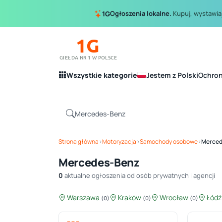
Ogłoszenia lokalne.
Kupuj, wystawiaj
1G
1G
GIEŁDA NR 1 W POLSCE
Wszystkie kategorie
Jestem z Polski
Ochro
Strona główna
›
Motoryzacja
›
Samochody osobowe
›
Merced
Mercedes-Benz
0
aktualne ogłoszenia od osób prywatnych i agencji
Warszawa
Kraków
Wrocław
Łód
(0)
(0)
(0)