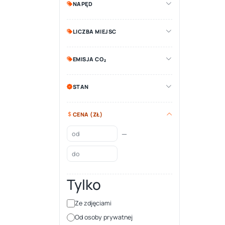
NAPĘD
LICZBA MIEJSC
EMISJA CO₂
STAN
CENA (ZŁ)
—
Tylko
Ze zdjęciami
Od osoby prywatnej