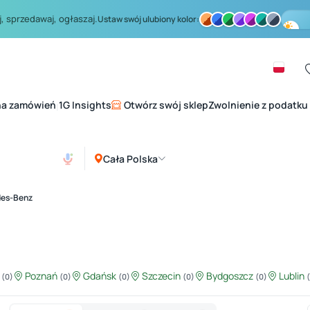
, sprzedawaj, ogłaszaj.
Ustaw swój ulubiony kolor:
na zamówień
1G Insights
Otwórz swój sklep
Zwolnienie z podatku
|
Cała Polska
es-Benz
ź
Poznań
Gdańsk
Szczecin
Bydgoszcz
Lublin
(0)
(0)
(0)
(0)
(0)