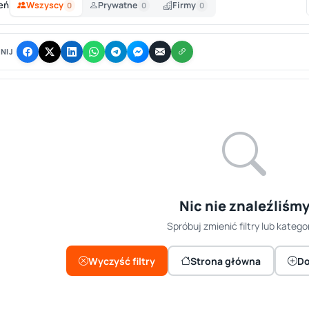
eń
Wszyscy
Prywatne
Firmy
0
0
0
NIJ
Nic nie znaleźliśm
Spróbuj zmienić filtry lub kategor
Wyczyść filtry
Strona główna
Do