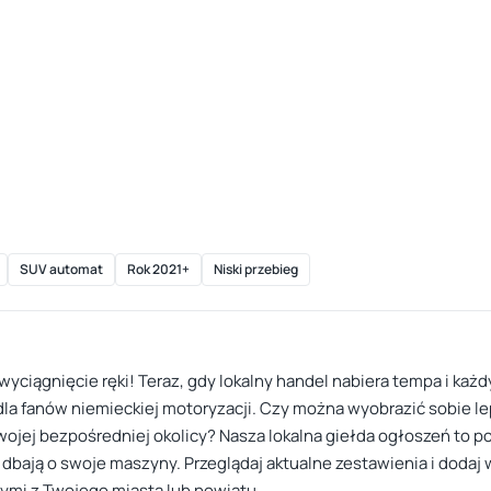
SUV automat
Rok 2021+
Niski przebieg
ciągnięcie ręki! Teraz, gdy lokalny handel nabiera tempa i każd
ą dla fanów niemieckiej motoryzacji. Czy można wyobrazić sobie l
ej bezpośredniej okolicy? Nasza lokalna giełda ogłoszeń to pot
 dbają o swoje maszyny. Przeglądaj aktualne zestawienia i dodaj
cymi z Twojego miasta lub powiatu.