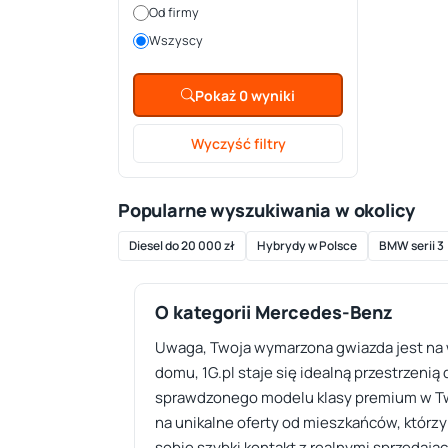
Od firmy
Wszyscy
Pokaż 0 wyniki
Wyczyść filtry
Popularne wyszukiwania w okolicy
Diesel do 20 000 zł
Hybrydy w Polsce
BMW serii 3
O kategorii Mercedes-Benz
Uwaga, Twoja wymarzona gwiazda jest na wy
domu, 1G.pl staje się idealną przestrzeni
sprawdzonego modelu klasy premium w Twoj
na unikalne oferty od mieszkańców, którzy
sobie szybki kontakt z realnymi sprzedają