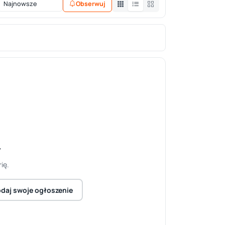
Obserwuj
y
ię.
daj swoje ogłoszenie