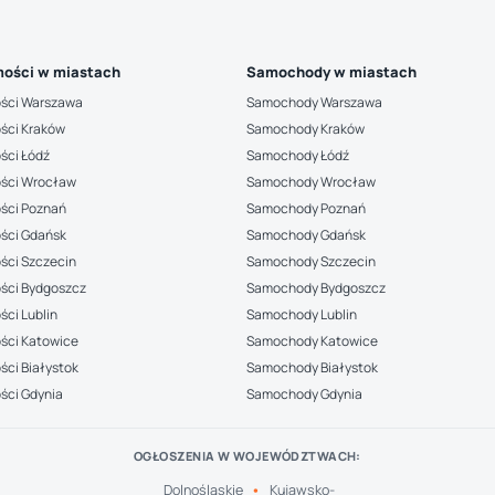
ości w miastach
Samochody w miastach
ści Warszawa
Samochody Warszawa
ści Kraków
Samochody Kraków
ści Łódź
Samochody Łódź
ści Wrocław
Samochody Wrocław
ści Poznań
Samochody Poznań
ści Gdańsk
Samochody Gdańsk
ści Szczecin
Samochody Szczecin
ści Bydgoszcz
Samochody Bydgoszcz
ci Lublin
Samochody Lublin
ści Katowice
Samochody Katowice
ci Białystok
Samochody Białystok
ści Gdynia
Samochody Gdynia
OGŁOSZENIA W WOJEWÓDZTWACH:
Dolnośląskie
Kujawsko-