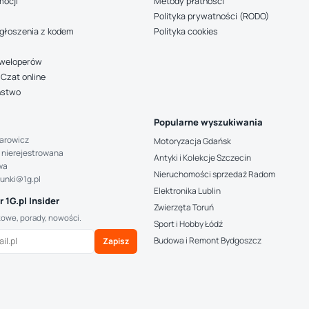
mocji
Metody płatności
Polityka prywatności (RODO)
głoszenia z kodem
Polityka cookies
deweloperów
Czat online
ństwo
Popularne wyszukiwania
arowicz
Motoryzacja Gdańsk
 nierejestrowana
Antyki i Kolekcje Szczecin
wa
Nieruchomości sprzedaż Radom
hunki@1g.pl
Elektronika Lublin
 1G.pl Insider
Zwierzęta Toruń
kowe, porady, nowości.
Sport i Hobby Łódź
Budowa i Remont Bydgoszcz
Zapisz