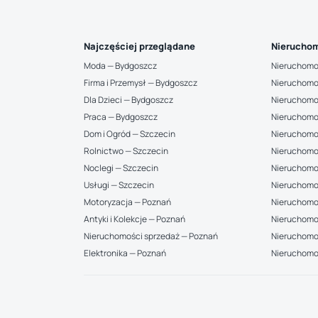
Najczęściej przeglądane
Nieruchom
Moda — Bydgoszcz
Nieruchomo
Firma i Przemysł — Bydgoszcz
Nieruchomo
Dla Dzieci — Bydgoszcz
Nieruchomo
Praca — Bydgoszcz
Nieruchomo
Dom i Ogród — Szczecin
Nieruchomo
Rolnictwo — Szczecin
Nieruchomo
Noclegi — Szczecin
Nieruchomo
Usługi — Szczecin
Nieruchomo
Motoryzacja — Poznań
Nieruchomoś
Antyki i Kolekcje — Poznań
Nieruchomo
Nieruchomości sprzedaż — Poznań
Nieruchomoś
Elektronika — Poznań
Nieruchomo