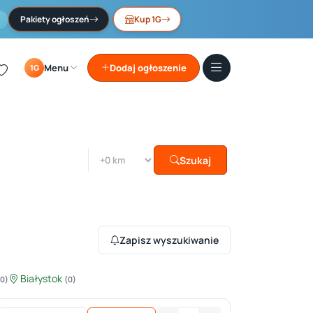
Pakiety ogłoszeń
Kup 1G
Menu
Dodaj ogłoszenie
1G
Szukaj
Zapisz wyszukiwanie
Białystok
(0)
(0)