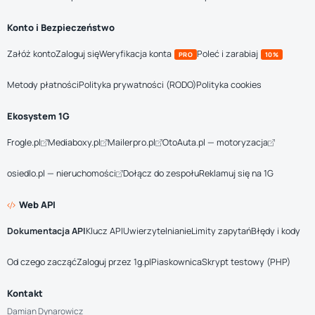
Konto i Bezpieczeństwo
Załóż konto
Zaloguj się
Weryfikacja konta
Poleć i zarabiaj
PRO
10%
Metody płatności
Polityka prywatności (RODO)
Polityka cookies
Ekosystem 1G
Frogle.pl
Mediaboxy.pl
Mailerpro.pl
OtoAuta.pl — motoryzacja
osiedlo.pl — nieruchomości
Dołącz do zespołu
Reklamuj się na 1G
Web API
Dokumentacja API
Klucz API
Uwierzytelnianie
Limity zapytań
Błędy i kody
Od czego zacząć
Zaloguj przez 1g.pl
Piaskownica
Skrypt testowy (PHP)
Kontakt
Damian Dynarowicz