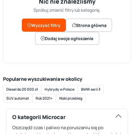
Nic nie znaleźliśmy
Spróbuj zmienić filtry lub kategorię.
Wyczyść filtry
Strona główna
Dodaj swoje ogłoszenie
Popularne wyszukiwania w okolicy
Diesel do 20 000 zł
Hybrydy w Polsce
BMW serii 3
SUV automat
Rok 2021+
Niski przebieg
O kategorii Microcar
Oszczędź czas i paliwo na poruszaniu się po