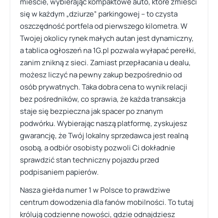
mieście, wybierając kompaktowe auto, które zmieści
się w każdym „dziurze” parkingowej – to czysta
oszczędność portfela od pierwszego kilometra. W
Twojej okolicy rynek małych autan jest dynamiczny,
a tablica ogłoszeń na 1G.pl pozwala wyłapać perełki,
zanim znikną z sieci. Zamiast przepłacania u dealu,
możesz liczyć na pewny zakup bezpośrednio od
osób prywatnych. Taka dobra cena to wynik relacji
bez pośredników, co sprawia, że każda transakcja
staje się bezpieczna jak spacer po znanym
podwórku. Wybierając naszą platformę, zyskujesz
gwarancję, że Twój lokalny sprzedawca jest realną
osobą, a odbiór osobisty pozwoli Ci dokładnie
sprawdzić stan techniczny pojazdu przed
podpisaniem papierów.
Nasza giełda numer 1 w Polsce to prawdziwe
centrum dowodzenia dla fanów mobilności. To tutaj
królują codzienne nowości, gdzie odnajdziesz