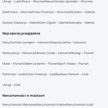
Usługi — Lublin
Praca — Wrocław
Nieruchomości sprzedaż — Wrocław
Elektronika — Wrocław
Firma i Przemysł — Wrocław
Dla Dzieci — Gdańsk
Muzyka i Edukacja — Gdańsk
Dom i Ogród — Gdańsk
Zwierzęta — Gdańsk
Najczęściej przeglądane
Nieruchomości wynajem — Katowice
Wypożyczalnia — Katowice
Motoryzacja — Katowice
Zdrowie i Uroda — Katowice
Noclegi — Poznań
Moda — Poznań
Oddam za darmo — Poznań
Sport i Hobby — Poznań
Rolnictwo — Łódź
Antyki i Kolekcje — Łódź
Budowa i Remont — Łódź
Usługi — Łódź
Nieruchomości w miastach
Nieruchomości Warszawa
Nieruchomości Kraków
Nieruchomości Łódź