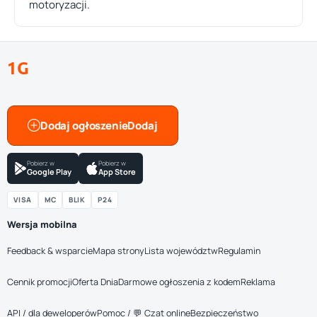
motoryzacji.
1G
Dodaj ogłoszenie
Pobierz w
Pobierz w
Google Play
App Store
VISA
MC
BLIK
P24
Wersja mobilna
Feedback & wsparcie
Mapa strony
Lista województw
Regulamin
Cennik promocji
Oferta Dnia
Darmowe ogłoszenia z kodem
Reklama
API / dla deweloperów
Pomoc / 💬 Czat online
Bezpieczeństwo