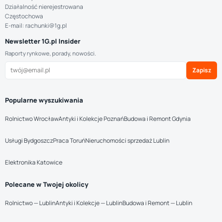
Działalność nierejestrowana
Częstochowa
E-mail: rachunki@1g.pl
Newsletter 1G.pl Insider
Raporty rynkowe, porady, nowości.
Zapisz
Popularne wyszukiwania
Rolnictwo Wrocław
Antyki i Kolekcje Poznań
Budowa i Remont Gdynia
Usługi Bydgoszcz
Praca Toruń
Nieruchomości sprzedaż Lublin
Elektronika Katowice
Polecane w Twojej okolicy
Rolnictwo — Lublin
Antyki i Kolekcje — Lublin
Budowa i Remont — Lublin