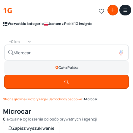
1G
Wszystkie kategorie
Jestem z Polski
1G Insights
Cała Polska
Strona główna
›
Motoryzacja
›
Samochody osobowe
›
Microcar
Microcar
0
aktualne ogłoszenia od osób prywatnych i agencji
Zapisz wyszukiwanie