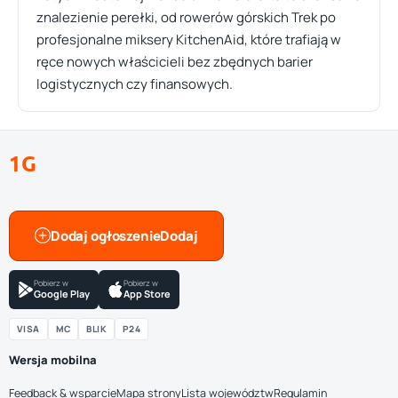
znalezienie perełki, od rowerów górskich Trek po
profesjonalne miksery KitchenAid, które trafiają w
ręce nowych właścicieli bez zbędnych barier
logistycznych czy finansowych.
1G
Dodaj ogłoszenie
Pobierz w
Pobierz w
Google Play
App Store
VISA
MC
BLIK
P24
Wersja mobilna
Feedback & wsparcie
Mapa strony
Lista województw
Regulamin