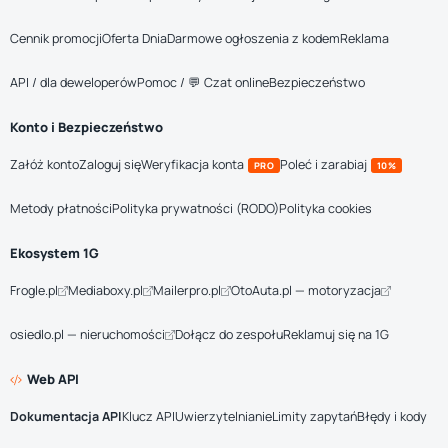
Cennik promocji
Oferta Dnia
Darmowe ogłoszenia z kodem
Reklama
API / dla deweloperów
Pomoc / 💬 Czat online
Bezpieczeństwo
Konto i Bezpieczeństwo
Załóż konto
Zaloguj się
Weryfikacja konta
Poleć i zarabiaj
PRO
10%
Metody płatności
Polityka prywatności (RODO)
Polityka cookies
Ekosystem 1G
Frogle.pl
Mediaboxy.pl
Mailerpro.pl
OtoAuta.pl — motoryzacja
osiedlo.pl — nieruchomości
Dołącz do zespołu
Reklamuj się na 1G
Web API
Dokumentacja API
Klucz API
Uwierzytelnianie
Limity zapytań
Błędy i kody