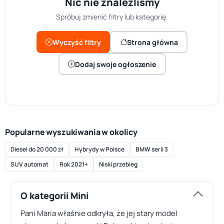
Nic nie znaleźliśmy
Spróbuj zmienić filtry lub kategorię.
Wyczyść filtry
Strona główna
Dodaj swoje ogłoszenie
Popularne wyszukiwania w okolicy
Diesel do 20 000 zł
Hybrydy w Polsce
BMW serii 3
SUV automat
Rok 2021+
Niski przebieg
O kategorii Mini
Pani Maria właśnie odkryła, że jej stary model