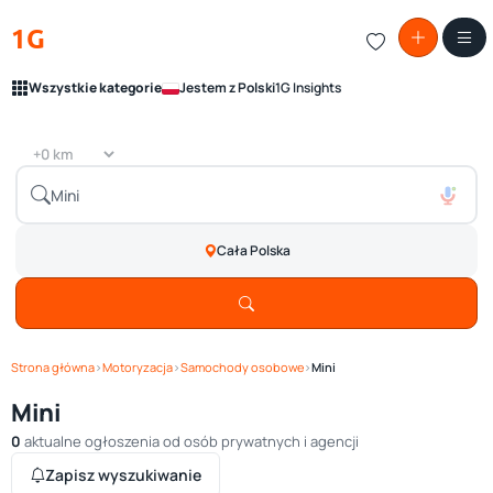
1G
Wszystkie kategorie
Jestem z Polski
1G Insights
Cała Polska
Strona główna
›
Motoryzacja
›
Samochody osobowe
›
Mini
Mini
0
aktualne ogłoszenia od osób prywatnych i agencji
Zapisz wyszukiwanie