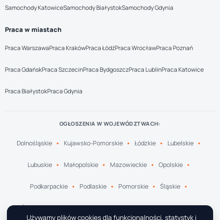
Samochody Katowice
Samochody Białystok
Samochody Gdynia
Praca w miastach
Praca Warszawa
Praca Kraków
Praca Łódź
Praca Wrocław
Praca Poznań
Praca Gdańsk
Praca Szczecin
Praca Bydgoszcz
Praca Lublin
Praca Katowice
Praca Białystok
Praca Gdynia
OGŁOSZENIA W WOJEWÓDZTWACH:
Dolnośląskie
Kujawsko-Pomorskie
Łódzkie
Lubelskie
Lubuskie
Małopolskie
Mazowieckie
Opolskie
Podkarpackie
Podlaskie
Pomorskie
Śląskie
Świętokrzyskie
Warmińsko-Mazurskie
Wielkopolskie
Używamy plików cookies dla funkcjonalności, statystyk i