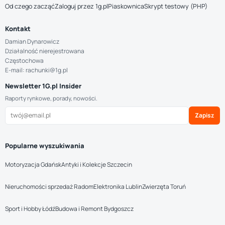
Od czego zacząć
Zaloguj przez 1g.pl
Piaskownica
Skrypt testowy (PHP)
Kontakt
Damian Dynarowicz
Działalność nierejestrowana
Częstochowa
E-mail: rachunki@1g.pl
Newsletter 1G.pl Insider
Raporty rynkowe, porady, nowości.
Zapisz
Popularne wyszukiwania
Motoryzacja Gdańsk
Antyki i Kolekcje Szczecin
Nieruchomości sprzedaż Radom
Elektronika Lublin
Zwierzęta Toruń
Sport i Hobby Łódź
Budowa i Remont Bydgoszcz