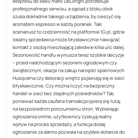
ekspresu do kawy marki DeLonghi potrzebuje
profesjonalnego serwisu, a sąsiad z bloku obok
szuka dokładnie takiego urządzenia, by cieszyć się
aromatem espresso w każdy poranek. Taki
scenariusz to codzienność na platformie 1G.pl, gdzie
lokalny sprzedawca może błyskawicznie nawiązać
kontakt z osobą mieszkającą zaledwie kilka ulic dalej.
Sezonowość handlu wymusza teraz szybkie decyzje
– przed nadchodzącym sezonem ogrodowym czy
świątecznym, okazje na zakup narzędzi spalinowych
Husqvarna czy dekoracji wnętrz pojawiają się w sieci
błyskawicznie. Czy można liczyć na bezpieczny
handel w sieci bez zbędnych pośredników? Tak,
ponieważ każda zaufana transakcja opiera się tutaj
na bezpośrednim porozumieniu stron. Wybierając
ogłoszenia online, użytkownicy zyskują realny
wpływ na proces sprzedaży, a funkcja dodaj
ogłoszenie za darmo pozwala na szybkie dotarcie do