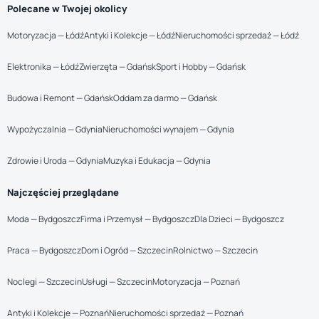
Polecane w Twojej okolicy
Motoryzacja — Łódź
Antyki i Kolekcje — Łódź
Nieruchomości sprzedaż — Łódź
Elektronika — Łódź
Zwierzęta — Gdańsk
Sport i Hobby — Gdańsk
Budowa i Remont — Gdańsk
Oddam za darmo — Gdańsk
Wypożyczalnia — Gdynia
Nieruchomości wynajem — Gdynia
Zdrowie i Uroda — Gdynia
Muzyka i Edukacja — Gdynia
Najczęściej przeglądane
Moda — Bydgoszcz
Firma i Przemysł — Bydgoszcz
Dla Dzieci — Bydgoszcz
Praca — Bydgoszcz
Dom i Ogród — Szczecin
Rolnictwo — Szczecin
Noclegi — Szczecin
Usługi — Szczecin
Motoryzacja — Poznań
Antyki i Kolekcje — Poznań
Nieruchomości sprzedaż — Poznań