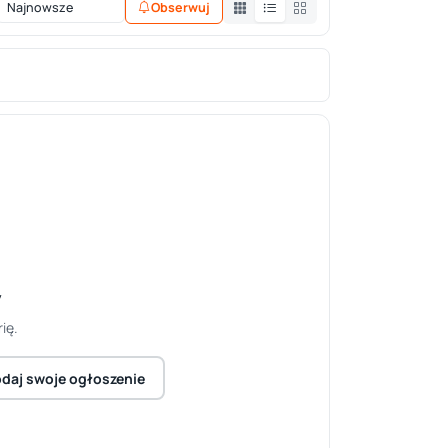
Obserwuj
y
ię.
daj swoje ogłoszenie