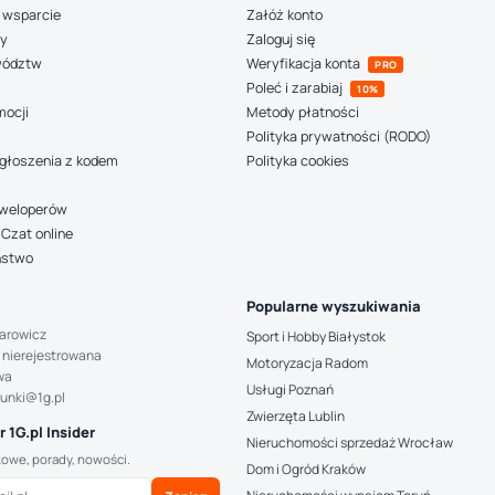
 wsparcie
Załóż konto
ny
Zaloguj się
wództw
Weryfikacja konta
PRO
Poleć i zarabiaj
10%
mocji
Metody płatności
Polityka prywatności (RODO)
głoszenia z kodem
Polityka cookies
deweloperów
Czat online
ństwo
Popularne wyszukiwania
arowicz
Sport i Hobby Białystok
 nierejestrowana
Motoryzacja Radom
wa
Usługi Poznań
hunki@1g.pl
Zwierzęta Lublin
 1G.pl Insider
Nieruchomości sprzedaż Wrocław
kowe, porady, nowości.
Dom i Ogród Kraków