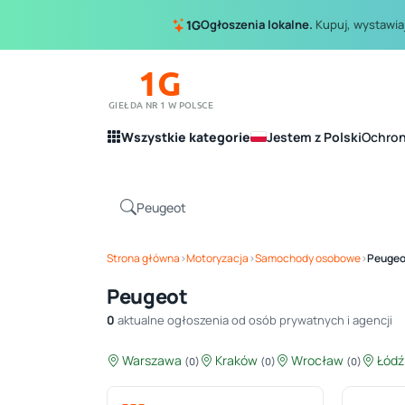
Ogłoszenia lokalne.
Kupuj, wystawiaj
1G
1G
GIEŁDA NR 1 W POLSCE
Wszystkie kategorie
Jestem z Polski
Ochro
Strona główna
›
Motoryzacja
›
Samochody osobowe
›
Peugeo
Peugeot
0
aktualne ogłoszenia od osób prywatnych i agencji
Warszawa
Kraków
Wrocław
Łód
(0)
(0)
(0)