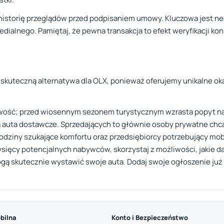
historię przeglądów przed podpisaniem umowy. Kluczowa jest ne
dialnego. Pamiętaj, że pewna transakcja to efekt weryfikacji kon
 skuteczną alternatywa dla OLX, ponieważ oferujemy unikalne oka
wość; przed wiosennym sezonem turystycznym wzrasta popyt na 
ą auta dostawcze. Sprzedających to głównie osoby prywatne chcą
rodziny szukające komfortu oraz przedsiębiorcy potrzebujący mob
sięcy potencjalnych nabywców, skorzystaj z możliwości, jakie daj
ą skutecznie wystawić swoje auta. Dodaj swoje ogłoszenie już dz
bilna
Konto i Bezpieczeństwo