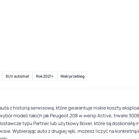
SUV automat
Rok 2021+
Niski przebieg
uta z historią serwisową, które gwarantuje niskie koszty eksploa
bór modeli takich jak Peugeot 208 w wersji Active, trwałe 300
stawcze typu Partner lub użytkowy Boxer, które są doskonałą i
isie. Wybierając auto z drugiej ręki, możesz liczyć na konkretną
tki.