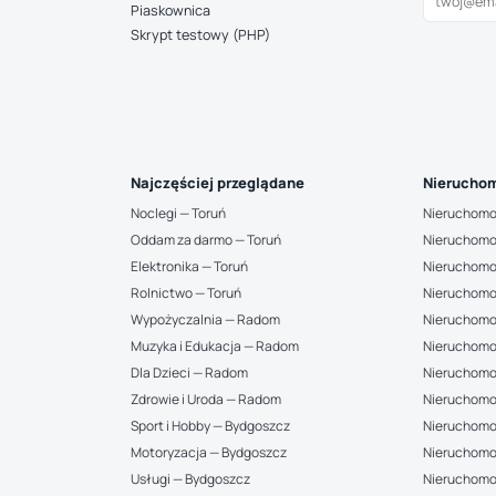
Piaskownica
Skrypt testowy (PHP)
Najczęściej przeglądane
Nieruchom
Noclegi — Toruń
Nieruchomo
Oddam za darmo — Toruń
Nieruchomo
Elektronika — Toruń
Nieruchomo
Rolnictwo — Toruń
Nieruchomo
Wypożyczalnia — Radom
Nieruchomo
Muzyka i Edukacja — Radom
Nieruchomo
Dla Dzieci — Radom
Nieruchomo
Zdrowie i Uroda — Radom
Nieruchomo
Sport i Hobby — Bydgoszcz
Nieruchomoś
Motoryzacja — Bydgoszcz
Nieruchomo
Usługi — Bydgoszcz
Nieruchomoś