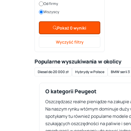
Od firmy
Wszyscy
Pokaż 0 wyniki
Wyczyść filtry
Popularne wyszukiwania w okolicy
Diesel do 20 000 zł
Hybrydy w Polsce
BMW serii 3
O kategorii Peugeot
Oszczędzasz realne pieniądze na zakupie a
Na naszym rynku wtórnym dominuje duży wy
spotykamy tu również popularne modele do
szukających oszczędności na paliwie i serw
amortyzacji w porównaniu do nowej jednos