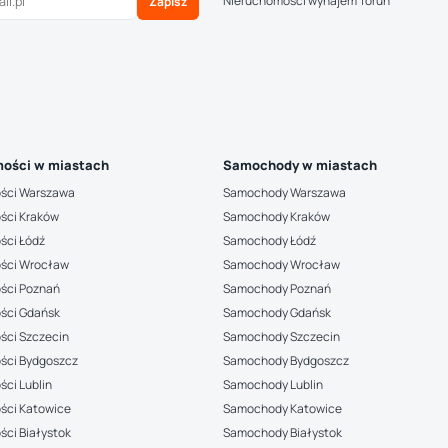
Nieruchomości wynajem Toruń
Zapisz
ości w miastach
Samochody w miastach
ści Warszawa
Samochody Warszawa
ści Kraków
Samochody Kraków
ści Łódź
Samochody Łódź
ści Wrocław
Samochody Wrocław
ści Poznań
Samochody Poznań
ści Gdańsk
Samochody Gdańsk
ści Szczecin
Samochody Szczecin
ści Bydgoszcz
Samochody Bydgoszcz
ci Lublin
Samochody Lublin
ści Katowice
Samochody Katowice
ci Białystok
Samochody Białystok