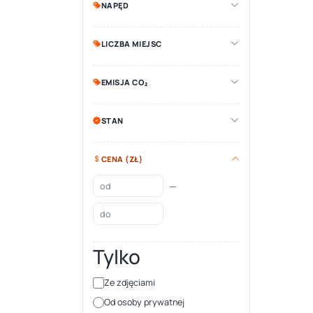
NAPĘD
LICZBA MIEJSC
EMISJA CO₂
STAN
CENA (ZŁ)
—
Tylko
Ze zdjęciami
Od osoby prywatnej