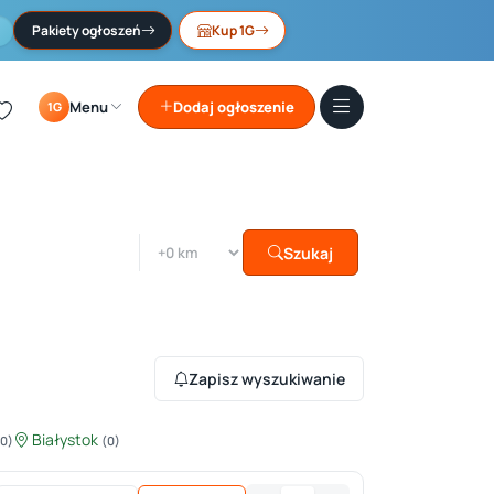
Pakiety ogłoszeń
Kup 1G
Menu
Dodaj ogłoszenie
1G
Szukaj
Zapisz wyszukiwanie
Białystok
(0)
(0)