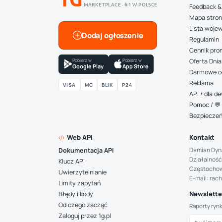
MARKETPLACE · #1 W POLSCE
Feedback &
Mapa stro
Lista woje
Dodaj ogłoszenie
Regulamin
Cennik pro
Pobierz w
Pobierz w
Oferta Dnia
Google Play
App Store
Darmowe o
Reklama
VISA
MC
BLIK
P24
API / dla 
Pomoc / 💬 
Bezpiecze
Web API
Kontakt
Damian Dyn
Dokumentacja API
Działalność
Klucz API
Częstocho
Uwierzytelnianie
E-mail: rac
Limity zapytań
Newsletter
Błędy i kody
Od czego zacząć
Raporty ryn
Zaloguj przez 1g.pl