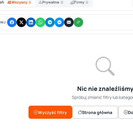
eń
Wszyscy
Prywatne
Firmy
0
0
0
NIJ
Nic nie znaleźliśm
Spróbuj zmienić filtry lub kategor
Wyczyść filtry
Strona główna
Do