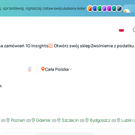
, sprzedawaj, ogłaszaj.
Ustaw swój ulubiony kolor:
na zamówień
1G Insights
Otwórz swój sklep
Zwolnienie z podatku
|
Cała Polska
t
ź
Poznań
Gdańsk
Szczecin
Bydgoszcz
Lublin
(0)
(0)
(0)
(0)
(0)