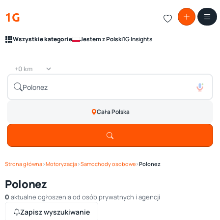
1G
Wszystkie kategorie
Jestem z Polski
1G Insights
Cała Polska
Strona główna
›
Motoryzacja
›
Samochody osobowe
›
Polonez
Polonez
0
aktualne ogłoszenia od osób prywatnych i agencji
Zapisz wyszukiwanie