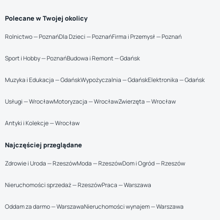
Polecane w Twojej okolicy
Rolnictwo — Poznań
Dla Dzieci — Poznań
Firma i Przemysł — Poznań
Sport i Hobby — Poznań
Budowa i Remont — Gdańsk
Muzyka i Edukacja — Gdańsk
Wypożyczalnia — Gdańsk
Elektronika — Gdańsk
Usługi — Wrocław
Motoryzacja — Wrocław
Zwierzęta — Wrocław
Antyki i Kolekcje — Wrocław
Najczęściej przeglądane
Zdrowie i Uroda — Rzeszów
Moda — Rzeszów
Dom i Ogród — Rzeszów
Nieruchomości sprzedaż — Rzeszów
Praca — Warszawa
Oddam za darmo — Warszawa
Nieruchomości wynajem — Warszawa