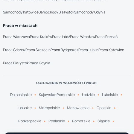
Samochody Katowice
Samochody Białystok
Samochody Gdynia
Praca w miastach
Praca Warszawa
Praca Kraków
Praca Łódź
Praca Wrocław
Praca Poznań
Praca Gdańsk
Praca Szczecin
Praca Bydgoszcz
Praca Lublin
Praca Katowice
Praca Białystok
Praca Gdynia
OGŁOSZENIA W WOJEWÓDZTWACH:
Dolnośląskie
Kujawsko-Pomorskie
Łódzkie
Lubelskie
Lubuskie
Małopolskie
Mazowieckie
Opolskie
Podkarpackie
Podlaskie
Pomorskie
Śląskie