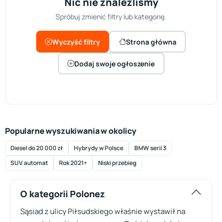
Nic nie znaleźliśmy
Spróbuj zmienić filtry lub kategorię.
Wyczyść filtry
Strona główna
Dodaj swoje ogłoszenie
Popularne wyszukiwania w okolicy
Diesel do 20 000 zł
Hybrydy w Polsce
BMW serii 3
SUV automat
Rok 2021+
Niski przebieg
O kategorii Polonez
Sąsiad z ulicy Piłsudskiego właśnie wystawił na