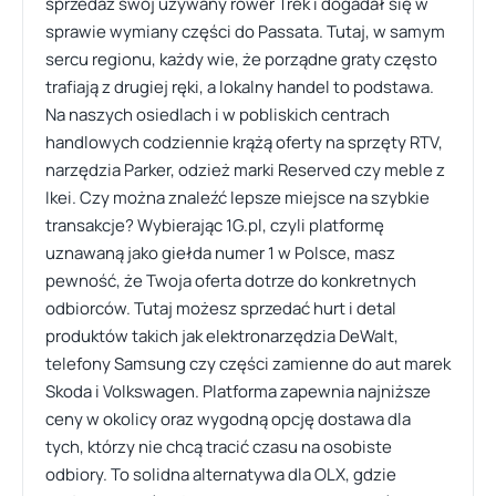
sprzedaż swój używany rower Trek i dogadał się w
sprawie wymiany części do Passata. Tutaj, w samym
sercu regionu, każdy wie, że porządne graty często
trafiają z drugiej ręki, a lokalny handel to podstawa.
Na naszych osiedlach i w pobliskich centrach
handlowych codziennie krążą oferty na sprzęty RTV,
narzędzia Parker, odzież marki Reserved czy meble z
Ikei. Czy można znaleźć lepsze miejsce na szybkie
transakcje? Wybierając 1G.pl, czyli platformę
uznawaną jako giełda numer 1 w Polsce, masz
pewność, że Twoja oferta dotrze do konkretnych
odbiorców. Tutaj możesz sprzedać hurt i detal
produktów takich jak elektronarzędzia DeWalt,
telefony Samsung czy części zamienne do aut marek
Skoda i Volkswagen. Platforma zapewnia najniższe
ceny w okolicy oraz wygodną opcję dostawa dla
tych, którzy nie chcą tracić czasu na osobiste
odbiory. To solidna alternatywa dla OLX, gdzie