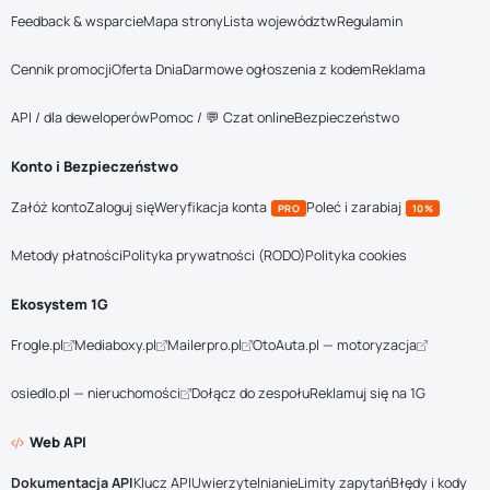
Feedback & wsparcie
Mapa strony
Lista województw
Regulamin
Cennik promocji
Oferta Dnia
Darmowe ogłoszenia z kodem
Reklama
API / dla deweloperów
Pomoc / 💬 Czat online
Bezpieczeństwo
Konto i Bezpieczeństwo
Załóż konto
Zaloguj się
Weryfikacja konta
Poleć i zarabiaj
PRO
10%
Metody płatności
Polityka prywatności (RODO)
Polityka cookies
Ekosystem 1G
Frogle.pl
Mediaboxy.pl
Mailerpro.pl
OtoAuta.pl — motoryzacja
osiedlo.pl — nieruchomości
Dołącz do zespołu
Reklamuj się na 1G
Web API
Dokumentacja API
Klucz API
Uwierzytelnianie
Limity zapytań
Błędy i kody