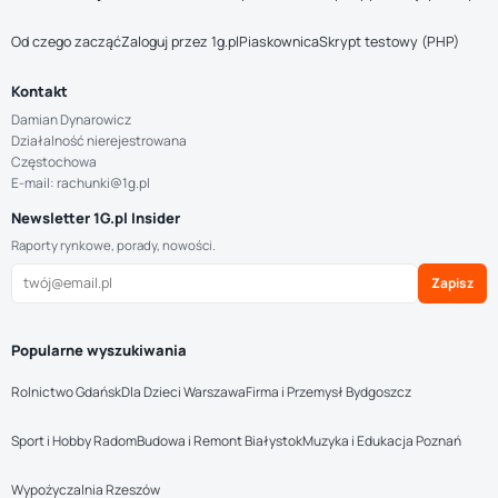
Od czego zacząć
Zaloguj przez 1g.pl
Piaskownica
Skrypt testowy (PHP)
Kontakt
Damian Dynarowicz
Działalność nierejestrowana
Częstochowa
E-mail: rachunki@1g.pl
Newsletter 1G.pl Insider
Raporty rynkowe, porady, nowości.
Zapisz
Popularne wyszukiwania
Rolnictwo Gdańsk
Dla Dzieci Warszawa
Firma i Przemysł Bydgoszcz
Sport i Hobby Radom
Budowa i Remont Białystok
Muzyka i Edukacja Poznań
Wypożyczalnia Rzeszów