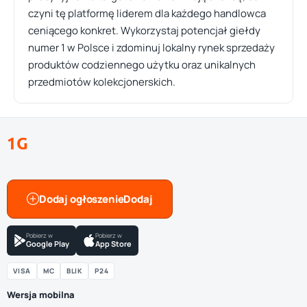
czyni tę platformę liderem dla każdego handlowca
ceniącego konkret. Wykorzystaj potencjał giełdy
numer 1 w Polsce i zdominuj lokalny rynek sprzedaży
produktów codziennego użytku oraz unikalnych
przedmiotów kolekcjonerskich.
1G
Dodaj ogłoszenie
Pobierz w
Pobierz w
Google Play
App Store
VISA
MC
BLIK
P24
Wersja mobilna