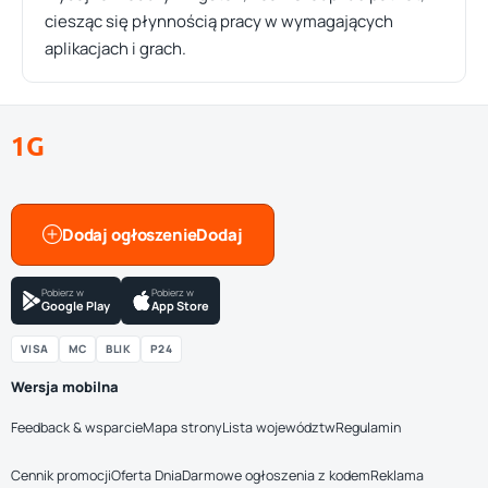
ciesząc się płynnością pracy w wymagających
aplikacjach i grach.
1G
Dodaj ogłoszenie
Pobierz w
Pobierz w
Google Play
App Store
VISA
MC
BLIK
P24
Wersja mobilna
Feedback & wsparcie
Mapa strony
Lista województw
Regulamin
Cennik promocji
Oferta Dnia
Darmowe ogłoszenia z kodem
Reklama