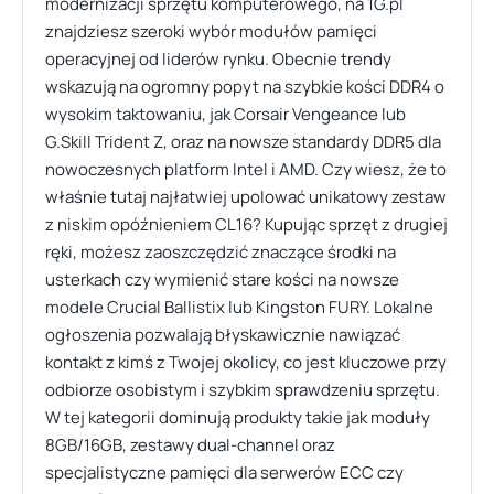
modernizacji sprzętu komputerowego, na 1G.pl
znajdziesz szeroki wybór modułów pamięci
operacyjnej od liderów rynku. Obecnie trendy
wskazują na ogromny popyt na szybkie kości DDR4 o
wysokim taktowaniu, jak Corsair Vengeance lub
G.Skill Trident Z, oraz na nowsze standardy DDR5 dla
nowoczesnych platform Intel i AMD. Czy wiesz, że to
właśnie tutaj najłatwiej upolować unikatowy zestaw
z niskim opóźnieniem CL16? Kupując sprzęt z drugiej
ręki, możesz zaoszczędzić znaczące środki na
usterkach czy wymienić stare kości na nowsze
modele Crucial Ballistix lub Kingston FURY. Lokalne
ogłoszenia pozwalają błyskawicznie nawiązać
kontakt z kimś z Twojej okolicy, co jest kluczowe przy
odbiorze osobistym i szybkim sprawdzeniu sprzętu.
W tej kategorii dominują produkty takie jak moduły
8GB/16GB, zestawy dual-channel oraz
specjalistyczne pamięci dla serwerów ECC czy