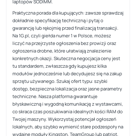
laptopów SODIMM.
Praktyczna porada dla kupujących: zawsze sprawdzaj
dokładnie specyfikację techniczną i pytaj o
gwarancję lub rękojmię przed finalizacją transakcji.
Na 1G.pl, czyli giełda numer 1 w Polsce, możesz
liczyć na przejrzyste ogłoszenia bez prowizji oraz
ogłoszenia drobne, które ułatwiają znalezienie
konkretnych okazji. Skuteczna negocjacja ceny jest
tu standardem, zwłaszcza gdy kupujesz kilka
modułów jednocześnie lub decydujesz się na zakup
sprzętu używanego. Szukaj ofert typu: szybki
dostęp, bezpieczna lokalizacja oraz jasne parametry
techniczne. Nasza platforma gwarantuje
błyskawiczną i wygodną komunikację z wystawcami,
co skraca czas poszukiwania idealnych kości RAM do
Twojej maszyny. Wykorzystaj potencjał ogłoszeń
lokalnych, aby szybko wymienić stare podzespoły na
wydajne moduły Kingston, TeamGroup lub patriot,