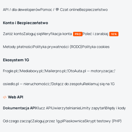
API / dla deweloperów
Pomoc / 💬 Czat online
Bezpieczeństwo
Konto i Bezpieczeństwo
Załóż konto
Zaloguj się
Weryfikacja konta
Poleć i zarabiaj
PRO
10%
Metody płatności
Polityka prywatności (RODO)
Polityka cookies
Ekosystem 1G
Frogle.pl
Mediaboxy.pl
Mailerpro.pl
OtoAuta.pl — motoryzacja
osiedlo.pl — nieruchomości
Dołącz do zespołu
Reklamuj się na 1G
Web API
Dokumentacja API
Klucz API
Uwierzytelnianie
Limity zapytań
Błędy i kody
Od czego zacząć
Zaloguj przez 1g.pl
Piaskownica
Skrypt testowy (PHP)