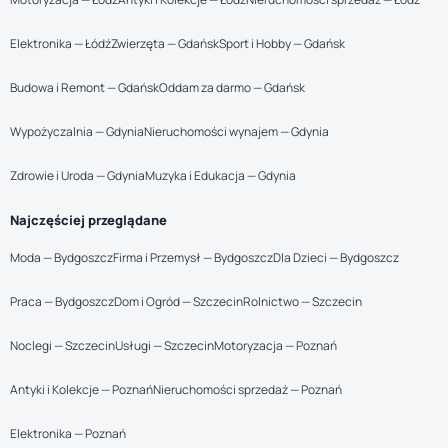
Elektronika — Łódź
Zwierzęta — Gdańsk
Sport i Hobby — Gdańsk
Budowa i Remont — Gdańsk
Oddam za darmo — Gdańsk
Wypożyczalnia — Gdynia
Nieruchomości wynajem — Gdynia
Zdrowie i Uroda — Gdynia
Muzyka i Edukacja — Gdynia
Najczęściej przeglądane
Moda — Bydgoszcz
Firma i Przemysł — Bydgoszcz
Dla Dzieci — Bydgoszcz
Praca — Bydgoszcz
Dom i Ogród — Szczecin
Rolnictwo — Szczecin
Noclegi — Szczecin
Usługi — Szczecin
Motoryzacja — Poznań
Antyki i Kolekcje — Poznań
Nieruchomości sprzedaż — Poznań
Elektronika — Poznań