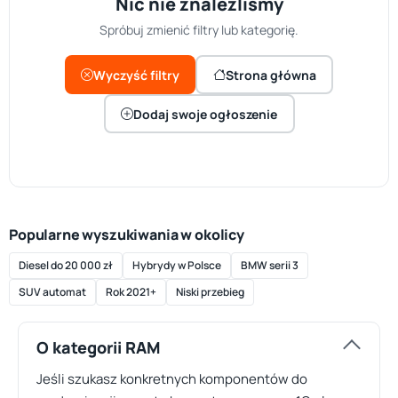
Nic nie znaleźliśmy
Spróbuj zmienić filtry lub kategorię.
Wyczyść filtry
Strona główna
Dodaj swoje ogłoszenie
Popularne wyszukiwania w okolicy
Diesel do 20 000 zł
Hybrydy w Polsce
BMW serii 3
SUV automat
Rok 2021+
Niski przebieg
O kategorii RAM
Jeśli szukasz konkretnych komponentów do