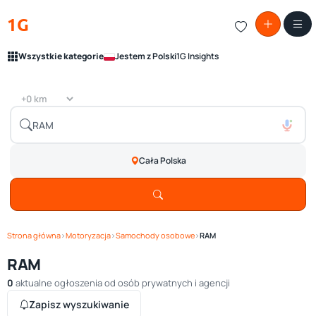
1G
Wszystkie kategorie
Jestem z Polski
1G Insights
Cała Polska
Strona główna
›
Motoryzacja
›
Samochody osobowe
›
RAM
RAM
0
aktualne ogłoszenia od osób prywatnych i agencji
Zapisz wyszukiwanie