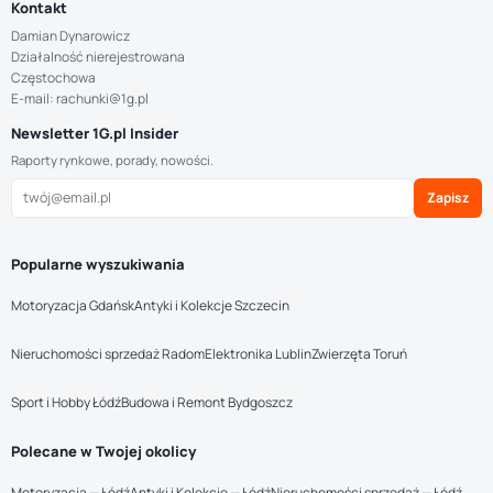
Kontakt
Damian Dynarowicz
Działalność nierejestrowana
Częstochowa
E-mail: rachunki@1g.pl
Newsletter 1G.pl Insider
Raporty rynkowe, porady, nowości.
Zapisz
Popularne wyszukiwania
Motoryzacja Gdańsk
Antyki i Kolekcje Szczecin
Nieruchomości sprzedaż Radom
Elektronika Lublin
Zwierzęta Toruń
Sport i Hobby Łódź
Budowa i Remont Bydgoszcz
Polecane w Twojej okolicy
Motoryzacja — Łódź
Antyki i Kolekcje — Łódź
Nieruchomości sprzedaż — Łódź