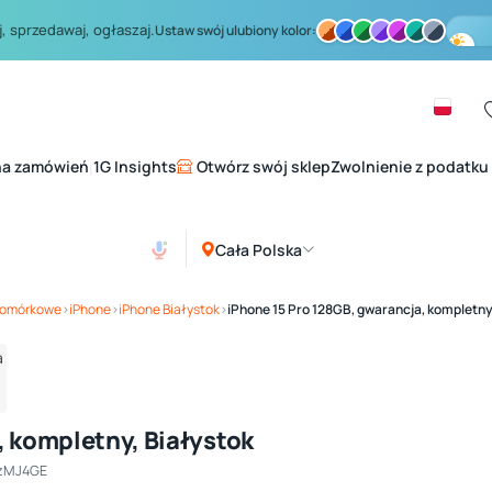
, sprzedawaj, ogłaszaj.
Ustaw swój ulubiony kolor:
na zamówień
1G Insights
Otwórz swój sklep
Zwolnienie z podatku
|
Cała Polska
Zobacz galerię
1
/ 4
 komórkowe
›
iPhone
›
iPhone Białystok
›
iPhone 15 Pro 128GB, gwarancja, kompletny
, kompletny, Białystok
tzMJ4GE