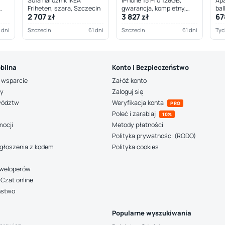
Sofa narożnik IKEA
iPhone 15 Pro 128GB,
Apa
Friheten, szara, Szczecin
gwarancja, kompletny,
bal
2 707 zł
3 827 zł
67
Szczecin
 dni
Szczecin
61 dni
Szczecin
61 dni
Tyc
bilna
Konto i Bezpieczeństwo
 wsparcie
Załóż konto
ny
Zaloguj się
wództw
Weryfikacja konta
PRO
Poleć i zarabiaj
10%
mocji
Metody płatności
Polityka prywatności (RODO)
głoszenia z kodem
Polityka cookies
deweloperów
Czat online
ństwo
Popularne wyszukiwania