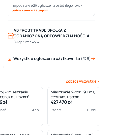
na podstawie 20 ogłoszeń z ostatniego roku ·
pełne ceny w kategorii →
AB FROST TRADE SPÓŁKA Z
OGRANICZONĄ ODPOWIEDZIALNOŚCIĄ
Sklep firmowy →
Wszystkie ogłoszenia użytkownika
(378)
Zobacz wszystkie ›
ój w mieszkaniu
Mieszkanie 2-pok., 90 m²,
udenckim, Poznań
centrum, Radom
2 zł
427 478 zł
znań
61 dni
Radom
61 dni