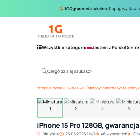
Ogłoszenia lokalne.
Kupuj, wystawiaj
1G
1G
GIEŁDA NR 1 W POLSCE
Wszystkie kategorie
Jestem z Polski
Ochro
Strona główna
›
Elektronika
›
Telefony
›
Smartfony i telefony
iPhone 15 Pro 128GB, gwarancja
Białystok
26.05.2026 11:47
46 wyświetleń
ID 