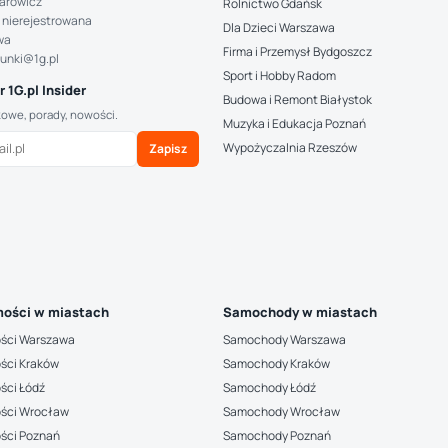
arowicz
Rolnictwo Gdańsk
 nierejestrowana
Dla Dzieci Warszawa
wa
Firma i Przemysł Bydgoszcz
hunki@1g.pl
Sport i Hobby Radom
 1G.pl Insider
Budowa i Remont Białystok
kowe, porady, nowości.
Muzyka i Edukacja Poznań
Wypożyczalnia Rzeszów
Zapisz
ości w miastach
Samochody w miastach
ści Warszawa
Samochody Warszawa
ści Kraków
Samochody Kraków
ści Łódź
Samochody Łódź
ści Wrocław
Samochody Wrocław
ści Poznań
Samochody Poznań