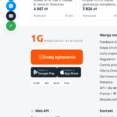
Rower MTB Trek X-Caliber
iPhone 15 Pro 128GB,
8, rama M, Rzeszów
gwarancja, kompletny,
4 667 zł
3 824 zł
Warszawa
Rzeszów
61 dni
Warszawa
61
1G
Wersja mo
MARKETPLACE · #1 W POLSCE
Feedback &
Mapa stro
Lista woje
Dodaj ogłoszenie
Regulamin
Cennik pro
Pobierz w
Pobierz w
Oferta Dnia
Google Play
App Store
Darmowe o
Reklama
VISA
MC
BLIK
P24
API / dla 
Pomoc / 💬 
Bezpiecze
Web API
Kontakt