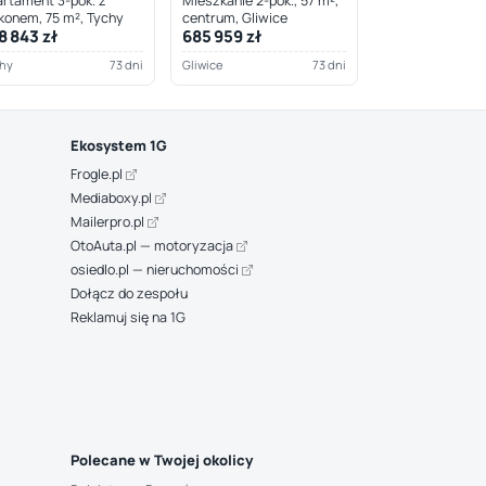
rtament 3-pok. z
Mieszkanie 2-pok., 57 m²,
konem, 75 m², Tychy
centrum, Gliwice
8 843 zł
685 959 zł
hy
73 dni
Gliwice
73 dni
Ekosystem 1G
Frogle.pl
Mediaboxy.pl
Mailerpro.pl
OtoAuta.pl — motoryzacja
osiedlo.pl — nieruchomości
Dołącz do zespołu
Reklamuj się na 1G
Polecane w Twojej okolicy