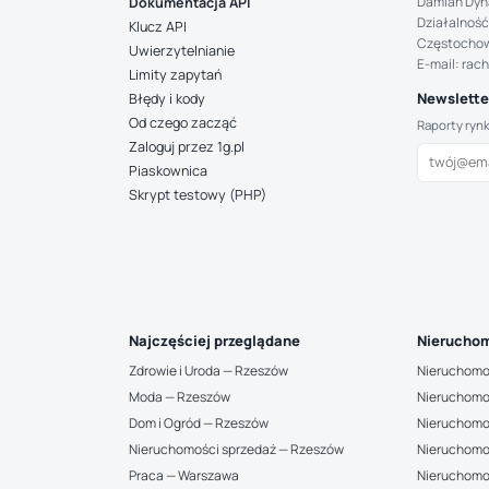
Damian Dyn
Dokumentacja API
Działalność
Klucz API
Częstocho
Uwierzytelnianie
E-mail: rac
Limity zapytań
Newsletter
Błędy i kody
Od czego zacząć
Raporty ryn
Zaloguj przez 1g.pl
Piaskownica
Skrypt testowy (PHP)
Najczęściej przeglądane
Nieruchom
Zdrowie i Uroda — Rzeszów
Nieruchomo
Moda — Rzeszów
Nieruchomo
Dom i Ogród — Rzeszów
Nieruchomo
Nieruchomości sprzedaż — Rzeszów
Nieruchomo
Praca — Warszawa
Nieruchomo