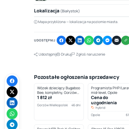
Lokalizacja
(Białystok)
Mapa przybliżona — lokalizacja na poziomie miasta.
+
−
UDOSTĘPNIJ
Udostępnij
Drukuj
Zgłoś naruszenie
Pozostałe ogłoszenia sprzedawcy
Wózek dziecięcy Bugaboo
Programista PHP/Larav
Bee, kompletny, Gorzów
mid-level, Opole
1 812 zł
Cena do
Wielkopolski
uzgodnienia
Gorzów Wielkopolski
46 dni
hybrid
Opole
61