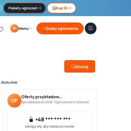
Pakiety ogłoszeń
Kup 1G
Menu
Dodaj ogłoszenie
1G
Szukaj
, Białystok
Oferty przykładow…
OF
Sprzedawca od 2026 · Ogłoszenie nr tzMJ4GE
+48 *** *** ***
zaloguj się, aby zobaczyć numer