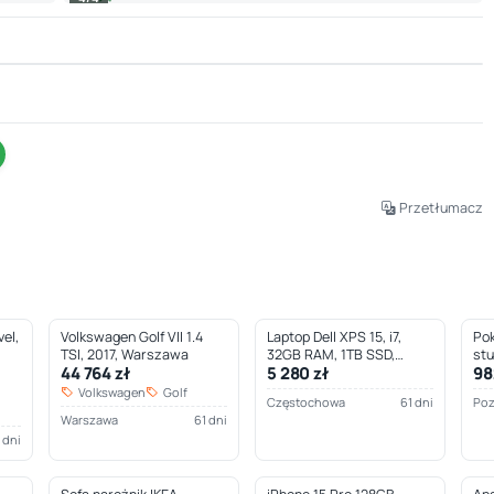
Leaflet
|
© OpenStreetMap © CARTO
Przetłumacz
el,
Volkswagen Golf VII 1.4
Laptop Dell XPS 15, i7,
Pok
TSI, 2017, Warszawa
32GB RAM, 1TB SSD,
st
44 764 zł
5 280 zł
98
Częstochowa
Volkswagen
Golf
Częstochowa
61 dni
Po
Warszawa
61 dni
 dni