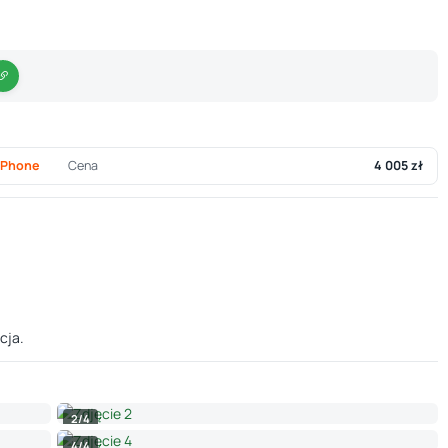
iPhone
Cena
4 005 zł
cja.
2/4
4/4