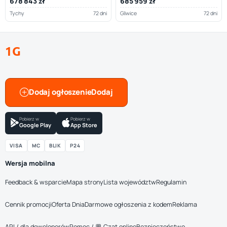
678 843 zł
685 959 zł
Tychy
72 dni
Gliwice
72 dni
1G
Dodaj ogłoszenie
Pobierz w
Pobierz w
Google Play
App Store
VISA
MC
BLIK
P24
Wersja mobilna
Feedback & wsparcie
Mapa strony
Lista województw
Regulamin
Cennik promocji
Oferta Dnia
Darmowe ogłoszenia z kodem
Reklama
API / dla deweloperów
Pomoc / 💬 Czat online
Bezpieczeństwo