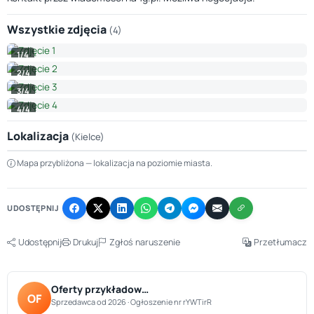
Wszystkie zdjęcia
(4)
1/4
2/4
3/4
4/4
Lokalizacja
(Kielce)
Leaflet
|
© OpenStreetMap © CARTO
Mapa przybliżona — lokalizacja na poziomie miasta.
+
−
UDOSTĘPNIJ
Udostępnij
Drukuj
Zgłoś naruszenie
Przetłumacz
Oferty przykładow…
OF
Sprzedawca od 2026 · Ogłoszenie nr rYWTirR