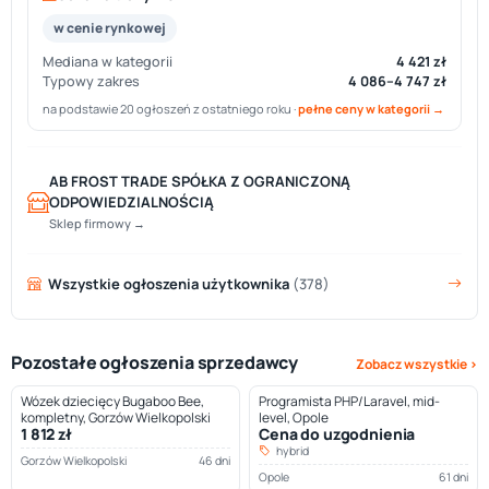
w cenie rynkowej
Mediana w kategorii
4 421 zł
Typowy zakres
4 086–4 747 zł
na podstawie 20 ogłoszeń z ostatniego roku ·
pełne ceny w kategorii →
AB FROST TRADE SPÓŁKA Z OGRANICZONĄ
ODPOWIEDZIALNOŚCIĄ
Sklep firmowy →
Wszystkie ogłoszenia użytkownika
(378)
Pozostałe ogłoszenia sprzedawcy
Zobacz wszystkie ›
Wózek dziecięcy Bugaboo Bee,
Programista PHP/Laravel, mid-
kompletny, Gorzów Wielkopolski
level, Opole
1 812 zł
Cena do uzgodnienia
hybrid
Gorzów Wielkopolski
46 dni
Opole
61 dni