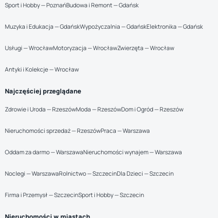
Sport i Hobby — Poznań
Budowa i Remont — Gdańsk
Muzyka i Edukacja — Gdańsk
Wypożyczalnia — Gdańsk
Elektronika — Gdańsk
Usługi — Wrocław
Motoryzacja — Wrocław
Zwierzęta — Wrocław
Antyki i Kolekcje — Wrocław
Najczęściej przeglądane
Zdrowie i Uroda — Rzeszów
Moda — Rzeszów
Dom i Ogród — Rzeszów
Nieruchomości sprzedaż — Rzeszów
Praca — Warszawa
Oddam za darmo — Warszawa
Nieruchomości wynajem — Warszawa
Noclegi — Warszawa
Rolnictwo — Szczecin
Dla Dzieci — Szczecin
Firma i Przemysł — Szczecin
Sport i Hobby — Szczecin
Nieruchomości w miastach