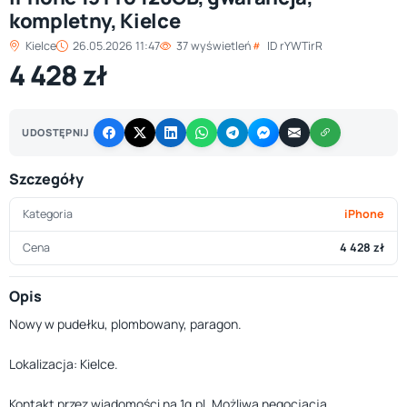
kompletny, Kielce
Kielce
26.05.2026 11:47
37 wyświetleń
ID rYWTirR
4 428 zł
UDOSTĘPNIJ
Szczegóły
Kategoria
iPhone
Cena
4 428 zł
Opis
Nowy w pudełku, plombowany, paragon.
Lokalizacja: Kielce.
Kontakt przez wiadomości na 1g.pl. Możliwa negocjacja.