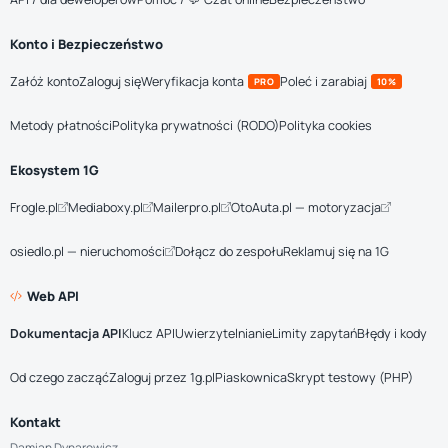
Konto i Bezpieczeństwo
Załóż konto
Zaloguj się
Weryfikacja konta
Poleć i zarabiaj
PRO
10%
Metody płatności
Polityka prywatności (RODO)
Polityka cookies
Ekosystem 1G
Frogle.pl
Mediaboxy.pl
Mailerpro.pl
OtoAuta.pl — motoryzacja
osiedlo.pl — nieruchomości
Dołącz do zespołu
Reklamuj się na 1G
Web API
Dokumentacja API
Klucz API
Uwierzytelnianie
Limity zapytań
Błędy i kody
Od czego zacząć
Zaloguj przez 1g.pl
Piaskownica
Skrypt testowy (PHP)
Kontakt
Damian Dynarowicz