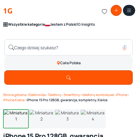
1G
Wszystkie kategorie
Jestem z Polski
1G Insights
Cała Polska
Strona główna
›
Elektronika
›
Telefony
›
Smartfony i telefony komórkowe
›
iPhone
›
Zobacz galerię
1
/ 4
iPhone Kielce
›
iPhone 15 Pro 128GB, gwarancja, kompletny, Kielce
iPhone 15 Pro 128GB, gwarancja,