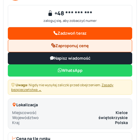
+48 *** *** ***
zaloguj się, aby zobaczyć numer
Zadzwoń teraz
Zaproponuj cenę
Napisz wiadomość
WhatsApp
Uwaga:
Nigdy nie wysyłaj zaliczki przed obejrzeniem.
Zasady
bezpieczeństwa →
Lokalizacja
Miejscowość
Kielce
Województwo
świętokrzyskie
Kraj
Polska
Cena na tle rynku