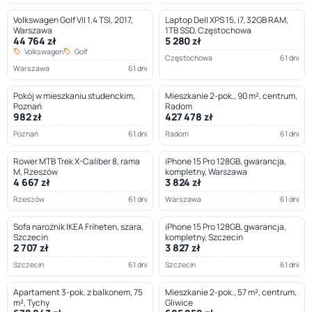
Volkswagen Golf VII 1.4 TSI, 2017,
Laptop Dell XPS 15, i7, 32GB RAM,
Warszawa
1TB SSD, Częstochowa
44 764 zł
5 280 zł
Volkswagen
Golf
Częstochowa
61 dni
Warszawa
61 dni
Pokój w mieszkaniu studenckim,
Mieszkanie 2-pok., 90 m², centrum,
Poznań
Radom
982 zł
427 478 zł
Poznań
61 dni
Radom
61 dni
Rower MTB Trek X-Caliber 8, rama
iPhone 15 Pro 128GB, gwarancja,
M, Rzeszów
kompletny, Warszawa
4 667 zł
3 824 zł
Rzeszów
61 dni
Warszawa
61 dni
Sofa narożnik IKEA Friheten, szara,
iPhone 15 Pro 128GB, gwarancja,
Szczecin
kompletny, Szczecin
2 707 zł
3 827 zł
Szczecin
61 dni
Szczecin
61 dni
Apartament 3-pok. z balkonem, 75
Mieszkanie 2-pok., 57 m², centrum,
m², Tychy
Gliwice