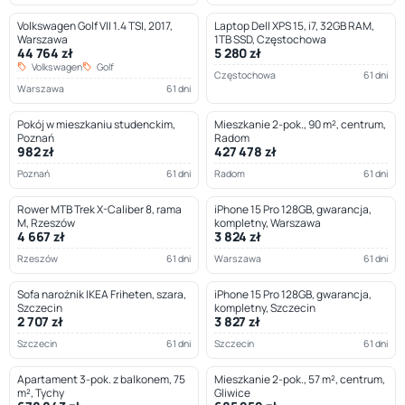
Volkswagen Golf VII 1.4 TSI, 2017,
Laptop Dell XPS 15, i7, 32GB RAM,
Warszawa
1TB SSD, Częstochowa
44 764 zł
5 280 zł
Volkswagen
Golf
Częstochowa
61 dni
Warszawa
61 dni
Pokój w mieszkaniu studenckim,
Mieszkanie 2-pok., 90 m², centrum,
Poznań
Radom
982 zł
427 478 zł
Poznań
61 dni
Radom
61 dni
Rower MTB Trek X-Caliber 8, rama
iPhone 15 Pro 128GB, gwarancja,
M, Rzeszów
kompletny, Warszawa
4 667 zł
3 824 zł
Rzeszów
61 dni
Warszawa
61 dni
Sofa narożnik IKEA Friheten, szara,
iPhone 15 Pro 128GB, gwarancja,
Szczecin
kompletny, Szczecin
2 707 zł
3 827 zł
Szczecin
61 dni
Szczecin
61 dni
Apartament 3-pok. z balkonem, 75
Mieszkanie 2-pok., 57 m², centrum,
m², Tychy
Gliwice