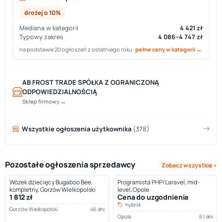
drożej o 10%
Mediana w kategorii
4 421 zł
Typowy zakres
4 086–4 747 zł
na podstawie 20 ogłoszeń z ostatniego roku ·
pełne ceny w kategorii →
AB FROST TRADE SPÓŁKA Z OGRANICZONĄ
ODPOWIEDZIALNOŚCIĄ
Sklep firmowy →
Wszystkie ogłoszenia użytkownika
(378)
Pozostałe ogłoszenia sprzedawcy
Zobacz wszystkie ›
Wózek dziecięcy Bugaboo Bee,
Programista PHP/Laravel, mid-
kompletny, Gorzów Wielkopolski
level, Opole
1 812 zł
Cena do uzgodnienia
hybrid
Gorzów Wielkopolski
46 dni
Opole
61 dni