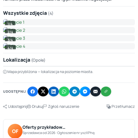
Wszystkie zdjęcia
(4)
1/4
2/4
3/4
4/4
Lokalizacja
(Opole)
Leaflet
|
© OpenStreetMap © CARTO
Mapa przybliżona — lokalizacja na poziomie miasta.
+
−
UDOSTĘPNIJ
Udostępnij
Drukuj
Zgłoś naruszenie
Przetłumacz
Oferty przykładow…
OF
Sprzedawca od 2026 · Ogłoszenie nr yxzXPhq