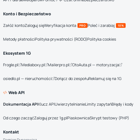
Konto i Bezpieczeństwo
Załóż konto
Zaloguj się
Weryfikacja konta
Poleć i zarabiaj
PRO
10%
Metody płatności
Polityka prywatności (RODO)
Polityka cookies
Ekosystem 1G
Frogle.pl
Mediaboxy.pl
Mailerpro.pl
OtoAuta.pl — motoryzacja
osiedlo.pl — nieruchomości
Dołącz do zespołu
Reklamuj się na 1G
Web API
Dokumentacja API
Klucz API
Uwierzytelnianie
Limity zapytań
Błędy i kody
Od czego zacząć
Zaloguj przez 1g.pl
Piaskownica
Skrypt testowy (PHP)
Kontakt
Damian Dynarowicz