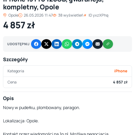
kompletny, Opole
Opole
26.05.2026 11:47
38 wyświetleń
ID yxzXPhq
4 857 zł
UDOSTĘPNIJ
Szczegóły
Kategoria
iPhone
Cena
4 857 zł
Opis
Nowy w pudełku, plombowany, paragon.
Lokalizacja: Opole.
Kontakt przez wiadomości na 1g.pl. Możliwa negocjacja.