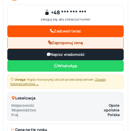
+48 *** *** ***
zaloguj się, aby zobaczyć numer
Zadzwoń teraz
Zaproponuj cenę
Napisz wiadomość
WhatsApp
Uwaga:
Nigdy nie wysyłaj zaliczki przed obejrzeniem.
Zasady
bezpieczeństwa →
Lokalizacja
Miejscowość
Opole
Województwo
opolskie
Kraj
Polska
Cena na tle rynku