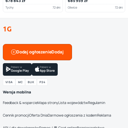
678 843 zł
685 959 zł
Tychy
72 dni
Gliwice
72 dni
1G
Dodaj ogłoszenie
Pobierz w
Pobierz w
Google Play
App Store
VISA
MC
BLIK
P24
Wersja mobilna
Feedback & wsparcie
Mapa strony
Lista województw
Regulamin
Cennik promocji
Oferta Dnia
Darmowe ogłoszenia z kodem
Reklama
API / dla deweloperów
Pomoc / 💬 Czat online
Bezpieczeństwo