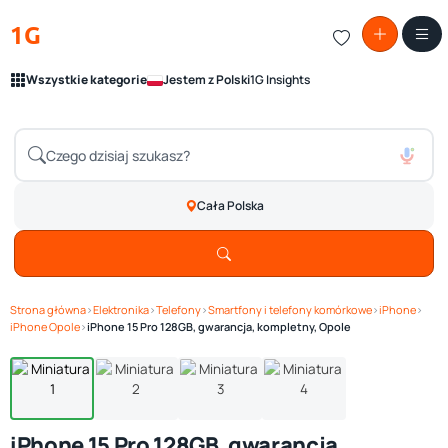
1G
Wszystkie kategorie
Jestem z Polski
1G Insights
Cała Polska
Strona główna
›
Elektronika
›
Telefony
›
Smartfony i telefony komórkowe
›
iPhone
›
Zobacz galerię
1
/ 4
iPhone Opole
›
iPhone 15 Pro 128GB, gwarancja, kompletny, Opole
iPhone 15 Pro 128GB, gwarancja,