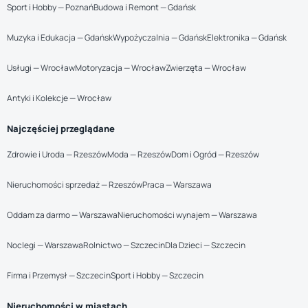
Sport i Hobby — Poznań
Budowa i Remont — Gdańsk
Muzyka i Edukacja — Gdańsk
Wypożyczalnia — Gdańsk
Elektronika — Gdańsk
Usługi — Wrocław
Motoryzacja — Wrocław
Zwierzęta — Wrocław
Antyki i Kolekcje — Wrocław
Najczęściej przeglądane
Zdrowie i Uroda — Rzeszów
Moda — Rzeszów
Dom i Ogród — Rzeszów
Nieruchomości sprzedaż — Rzeszów
Praca — Warszawa
Oddam za darmo — Warszawa
Nieruchomości wynajem — Warszawa
Noclegi — Warszawa
Rolnictwo — Szczecin
Dla Dzieci — Szczecin
Firma i Przemysł — Szczecin
Sport i Hobby — Szczecin
Nieruchomości w miastach