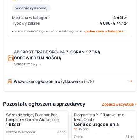
w cenie rynkowej
Mediana w kategorii
4 421 zł
Typowy zakres
4 086–4 747 zł
na podstawie 20 ogłoszeń z ostatniego roku ·
pełne ceny w kategorii →
AB FROST TRADE SPÓŁKA Z OGRANICZONĄ
ODPOWIEDZIALNOŚCIĄ
Sklep firmowy →
Wszystkie ogłoszenia użytkownika
(378)
Pozostałe ogłoszenia sprzedawcy
Zobacz wszystkie ›
Wózek dziecięcy Bugaboo Bee,
Programista PHP/Laravel, mid-
kompletny, Gorzów Wielkopolski
level, Opole
1 812 zł
Cena do uzgodnienia
hybrid
Gorzów Wielkopolski
47 dni
Opole
61 dni