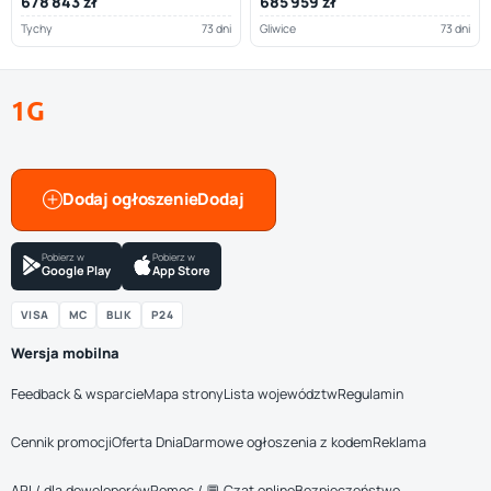
678 843 zł
685 959 zł
Tychy
73 dni
Gliwice
73 dni
1G
Dodaj ogłoszenie
Pobierz w
Pobierz w
Google Play
App Store
VISA
MC
BLIK
P24
Wersja mobilna
Feedback & wsparcie
Mapa strony
Lista województw
Regulamin
Cennik promocji
Oferta Dnia
Darmowe ogłoszenia z kodem
Reklama
API / dla deweloperów
Pomoc / 💬 Czat online
Bezpieczeństwo