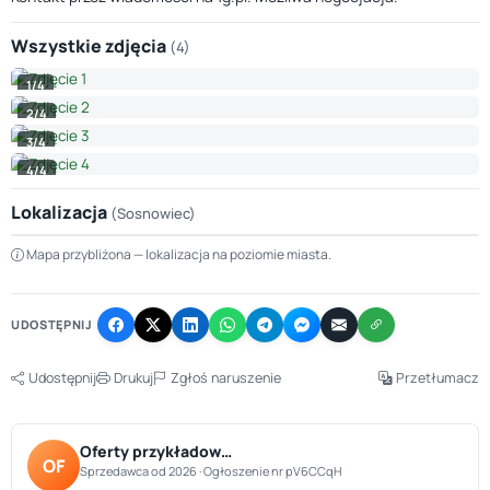
Wszystkie zdjęcia
(4)
1/4
2/4
3/4
4/4
Lokalizacja
(Sosnowiec)
Leaflet
|
© OpenStreetMap © CARTO
Mapa przybliżona — lokalizacja na poziomie miasta.
+
−
UDOSTĘPNIJ
Udostępnij
Drukuj
Zgłoś naruszenie
Przetłumacz
Oferty przykładow…
OF
Sprzedawca od 2026 · Ogłoszenie nr pV6CCqH