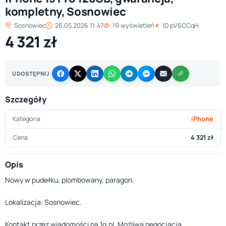
kompletny, Sosnowiec
Sosnowiec
26.05.2026 11:47
19 wyświetleń
ID pV6CCqH
4 321 zł
UDOSTĘPNIJ
Szczegóły
Kategoria
iPhone
Cena
4 321 zł
Opis
Nowy w pudełku, plombowany, paragon.
Lokalizacja: Sosnowiec.
Kontakt przez wiadomości na 1g.pl. Możliwa negocjacja.