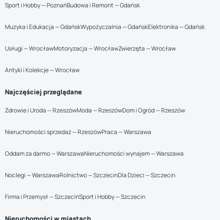
Sport i Hobby — Poznań
Budowa i Remont — Gdańsk
Muzyka i Edukacja — Gdańsk
Wypożyczalnia — Gdańsk
Elektronika — Gdańsk
Usługi — Wrocław
Motoryzacja — Wrocław
Zwierzęta — Wrocław
Antyki i Kolekcje — Wrocław
Najczęściej przeglądane
Zdrowie i Uroda — Rzeszów
Moda — Rzeszów
Dom i Ogród — Rzeszów
Nieruchomości sprzedaż — Rzeszów
Praca — Warszawa
Oddam za darmo — Warszawa
Nieruchomości wynajem — Warszawa
Noclegi — Warszawa
Rolnictwo — Szczecin
Dla Dzieci — Szczecin
Firma i Przemysł — Szczecin
Sport i Hobby — Szczecin
Nieruchomości w miastach