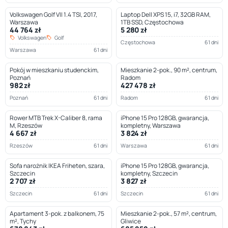
Volkswagen Golf VII 1.4 TSI, 2017,
Laptop Dell XPS 15, i7, 32GB RAM,
Warszawa
1TB SSD, Częstochowa
44 764 zł
5 280 zł
Volkswagen
Golf
Częstochowa
61 dni
Warszawa
61 dni
Pokój w mieszkaniu studenckim,
Mieszkanie 2-pok., 90 m², centrum,
Poznań
Radom
982 zł
427 478 zł
Poznań
61 dni
Radom
61 dni
Rower MTB Trek X-Caliber 8, rama
iPhone 15 Pro 128GB, gwarancja,
M, Rzeszów
kompletny, Warszawa
4 667 zł
3 824 zł
Rzeszów
61 dni
Warszawa
61 dni
Sofa narożnik IKEA Friheten, szara,
iPhone 15 Pro 128GB, gwarancja,
Szczecin
kompletny, Szczecin
2 707 zł
3 827 zł
Szczecin
61 dni
Szczecin
61 dni
Apartament 3-pok. z balkonem, 75
Mieszkanie 2-pok., 57 m², centrum,
m², Tychy
Gliwice