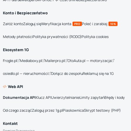
Konto i Bezpieczeństwo
Załóż konto
Zaloguj się
Weryfikacja konta
Poleć i zarabiaj
PRO
10%
Metody płatności
Polityka prywatności (RODO)
Polityka cookies
Ekosystem 1G
Frogle.pl
Mediaboxy.pl
Mailerpro.pl
OtoAuta.pl — motoryzacja
osiedlo.pl — nieruchomości
Dołącz do zespołu
Reklamuj się na 1G
Web API
Dokumentacja API
Klucz API
Uwierzytelnianie
Limity zapytań
Błędy i kody
Od czego zacząć
Zaloguj przez 1g.pl
Piaskownica
Skrypt testowy (PHP)
Kontakt
Damian Dynarowicz