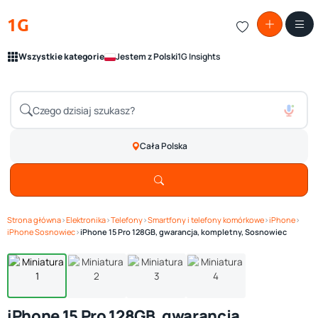
1G
Wszystkie kategorie
Jestem z Polski
1G Insights
Cała Polska
Strona główna
›
Elektronika
›
Telefony
›
Smartfony i telefony komórkowe
›
iPhone
›
Zobacz galerię
1
/ 4
iPhone Sosnowiec
›
iPhone 15 Pro 128GB, gwarancja, kompletny, Sosnowiec
iPhone 15 Pro 128GB, gwarancja,