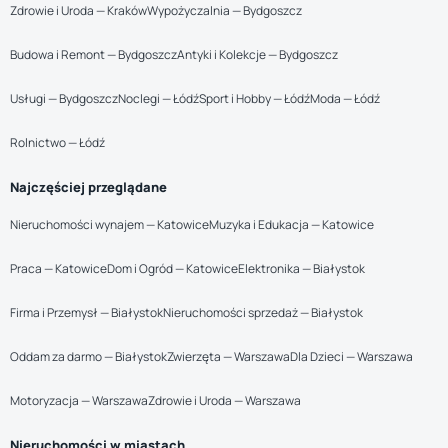
Zdrowie i Uroda — Kraków
Wypożyczalnia — Bydgoszcz
Budowa i Remont — Bydgoszcz
Antyki i Kolekcje — Bydgoszcz
Usługi — Bydgoszcz
Noclegi — Łódź
Sport i Hobby — Łódź
Moda — Łódź
Rolnictwo — Łódź
Najczęściej przeglądane
Nieruchomości wynajem — Katowice
Muzyka i Edukacja — Katowice
Praca — Katowice
Dom i Ogród — Katowice
Elektronika — Białystok
Firma i Przemysł — Białystok
Nieruchomości sprzedaż — Białystok
Oddam za darmo — Białystok
Zwierzęta — Warszawa
Dla Dzieci — Warszawa
Motoryzacja — Warszawa
Zdrowie i Uroda — Warszawa
Nieruchomości w miastach