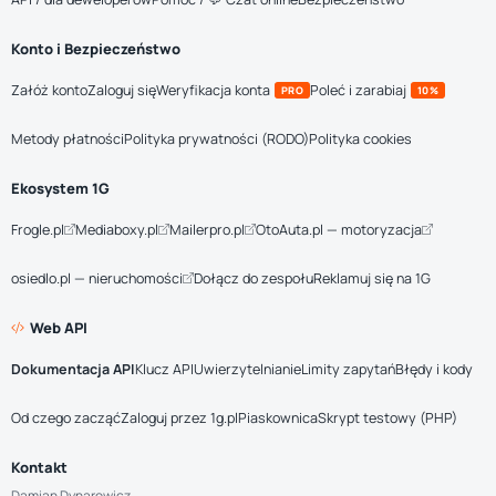
Konto i Bezpieczeństwo
Załóż konto
Zaloguj się
Weryfikacja konta
Poleć i zarabiaj
PRO
10%
Metody płatności
Polityka prywatności (RODO)
Polityka cookies
Ekosystem 1G
Frogle.pl
Mediaboxy.pl
Mailerpro.pl
OtoAuta.pl — motoryzacja
osiedlo.pl — nieruchomości
Dołącz do zespołu
Reklamuj się na 1G
Web API
Dokumentacja API
Klucz API
Uwierzytelnianie
Limity zapytań
Błędy i kody
Od czego zacząć
Zaloguj przez 1g.pl
Piaskownica
Skrypt testowy (PHP)
Kontakt
Damian Dynarowicz