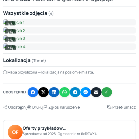
Wszystkie zdjęcia
(4)
1/4
2/4
3/4
4/4
Lokalizacja
(Toruń)
Leaflet
|
© OpenStreetMap © CARTO
Mapa przybliżona — lokalizacja na poziomie miasta.
+
−
UDOSTĘPNIJ
Udostępnij
Drukuj
Zgłoś naruszenie
Przetłumacz
Oferty przykładow…
OF
Sprzedawca od 2026 · Ogłoszenie nr 6eR9WX4