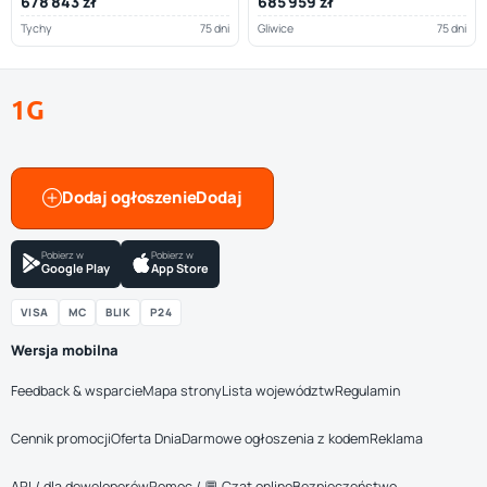
678 843 zł
685 959 zł
Tychy
75 dni
Gliwice
75 dni
1G
Dodaj ogłoszenie
Pobierz w
Pobierz w
Google Play
App Store
VISA
MC
BLIK
P24
Wersja mobilna
Feedback & wsparcie
Mapa strony
Lista województw
Regulamin
Cennik promocji
Oferta Dnia
Darmowe ogłoszenia z kodem
Reklama
API / dla deweloperów
Pomoc / 💬 Czat online
Bezpieczeństwo