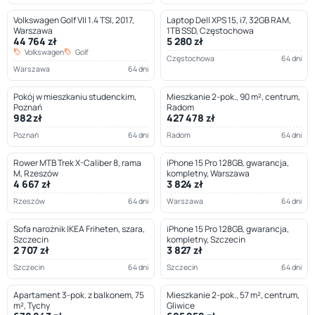
Volkswagen Golf VII 1.4 TSI, 2017,
Laptop Dell XPS 15, i7, 32GB RAM,
Warszawa
1TB SSD, Częstochowa
44 764 zł
5 280 zł
Volkswagen
Golf
Częstochowa
64 dni
Warszawa
64 dni
Pokój w mieszkaniu studenckim,
Mieszkanie 2-pok., 90 m², centrum,
Poznań
Radom
982 zł
427 478 zł
Poznań
64 dni
Radom
64 dni
Rower MTB Trek X-Caliber 8, rama
iPhone 15 Pro 128GB, gwarancja,
M, Rzeszów
kompletny, Warszawa
4 667 zł
3 824 zł
Rzeszów
64 dni
Warszawa
64 dni
Sofa narożnik IKEA Friheten, szara,
iPhone 15 Pro 128GB, gwarancja,
Szczecin
kompletny, Szczecin
2 707 zł
3 827 zł
Szczecin
64 dni
Szczecin
64 dni
Apartament 3-pok. z balkonem, 75
Mieszkanie 2-pok., 57 m², centrum,
m², Tychy
Gliwice