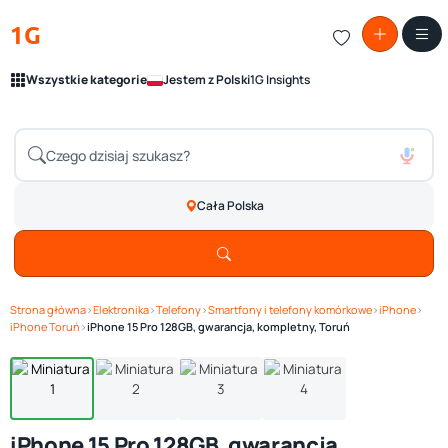
1G
Wszystkie kategorie
Jestem z Polski
1G Insights
Cała Polska
Strona główna
›
Elektronika
›
Telefony
›
Smartfony i telefony komórkowe
›
iPhone
›
Zobacz galerię
1
/ 4
iPhone Toruń
›
iPhone 15 Pro 128GB, gwarancja, kompletny, Toruń
iPhone 15 Pro 128GB, gwarancja,