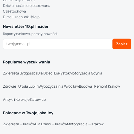
Działalność nierejestrowana
Częstochowa
E-mail: rachunki@1g.pl
Newsletter 1G.pl Insider
Raporty rynkowe, porady, nowości.
Zapisz
Popularne wyszukiwania
Zwierzęta Bydgoszcz
Dla Dzieci Białystok
Motoryzacja Gdynia
Zdrowie i Uroda Lublin
Wypożyczalnia Wrocław
Budowa i Remont Kraków
Antyki i Kolekcje Katowice
Polecane w Twojej okolicy
Zwierzęta — Kraków
Dla Dzieci — Kraków
Motoryzacja — Kraków