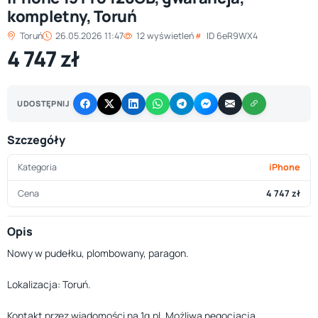
kompletny, Toruń
Toruń
26.05.2026 11:47
12 wyświetleń
ID 6eR9WX4
4 747 zł
UDOSTĘPNIJ
Szczegóły
Kategoria
iPhone
Cena
4 747 zł
Opis
Nowy w pudełku, plombowany, paragon.
Lokalizacja: Toruń.
Kontakt przez wiadomości na 1g.pl. Możliwa negocjacja.