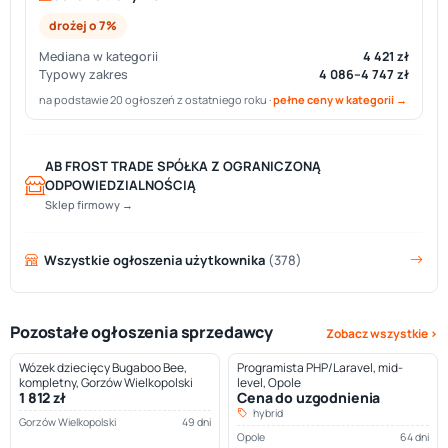
drożej o 7%
Mediana w kategorii
4 421 zł
Typowy zakres
4 086–4 747 zł
na podstawie 20 ogłoszeń z ostatniego roku ·
pełne ceny w kategorii →
AB FROST TRADE SPÓŁKA Z OGRANICZONĄ
ODPOWIEDZIALNOŚCIĄ
Sklep firmowy →
Wszystkie ogłoszenia użytkownika
(378)
Pozostałe ogłoszenia sprzedawcy
Zobacz wszystkie ›
Wózek dziecięcy Bugaboo Bee,
Programista PHP/Laravel, mid-
kompletny, Gorzów Wielkopolski
level, Opole
1 812 zł
Cena do uzgodnienia
hybrid
Gorzów Wielkopolski
49 dni
Opole
64 dni