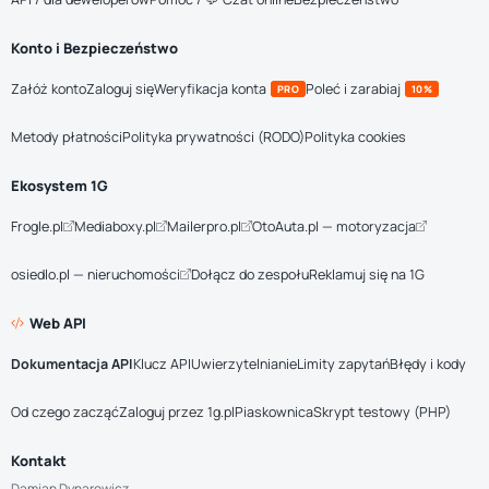
Konto i Bezpieczeństwo
Załóż konto
Zaloguj się
Weryfikacja konta
Poleć i zarabiaj
PRO
10%
Metody płatności
Polityka prywatności (RODO)
Polityka cookies
Ekosystem 1G
Frogle.pl
Mediaboxy.pl
Mailerpro.pl
OtoAuta.pl — motoryzacja
osiedlo.pl — nieruchomości
Dołącz do zespołu
Reklamuj się na 1G
Web API
Dokumentacja API
Klucz API
Uwierzytelnianie
Limity zapytań
Błędy i kody
Od czego zacząć
Zaloguj przez 1g.pl
Piaskownica
Skrypt testowy (PHP)
Kontakt
Damian Dynarowicz