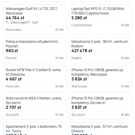
Volkswagen Golf VII 1.4 TSI, 2017,
Laptop Dell XPS 15, i7, 32GB RAM,
Warszawa
1TB SSD, Częstochowa
44 764 zł
5 280 zł
Volkswagen
Golf
Częstochowa
61 dni
Warszawa
61 dni
Pokój w mieszkaniu studenckim,
Mieszkanie 2-pok., 90 m², centrum,
Poznań
Radom
982 zł
427 478 zł
Poznań
61 dni
Radom
61 dni
Rower MTB Trek X-Caliber 8, rama
iPhone 15 Pro 128GB, gwarancja,
M, Rzeszów
kompletny, Warszawa
4 667 zł
3 824 zł
Rzeszów
61 dni
Warszawa
61 dni
Sofa narożnik IKEA Friheten, szara,
iPhone 15 Pro 128GB, gwarancja,
Szczecin
kompletny, Szczecin
2 707 zł
3 827 zł
Szczecin
61 dni
Szczecin
61 dni
Apartament 3-pok. z balkonem, 75
Mieszkanie 2-pok., 57 m², centrum,
m², Tychy
Gliwice