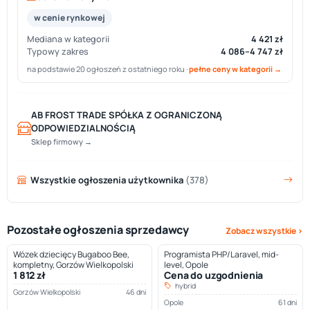
w cenie rynkowej
Mediana w kategorii
4 421 zł
Typowy zakres
4 086–4 747 zł
na podstawie 20 ogłoszeń z ostatniego roku ·
pełne ceny w kategorii →
AB FROST TRADE SPÓŁKA Z OGRANICZONĄ
ODPOWIEDZIALNOŚCIĄ
Sklep firmowy →
Wszystkie ogłoszenia użytkownika
(378)
Pozostałe ogłoszenia sprzedawcy
Zobacz wszystkie ›
Wózek dziecięcy Bugaboo Bee,
Programista PHP/Laravel, mid-
kompletny, Gorzów Wielkopolski
level, Opole
1 812 zł
Cena do uzgodnienia
hybrid
Gorzów Wielkopolski
46 dni
Opole
61 dni