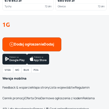
678 843 zł
685 959 zł
Tychy
72 dni
Gliwice
72 dni
1G
Dodaj ogłoszenie
Pobierz w
Pobierz w
Google Play
App Store
VISA
MC
BLIK
P24
Wersja mobilna
Feedback & wsparcie
Mapa strony
Lista województw
Regulamin
Cennik promocji
Oferta Dnia
Darmowe ogłoszenia z kodem
Reklama
API / dla deweloperów
Pomoc / 💬 Czat online
Bezpieczeństwo