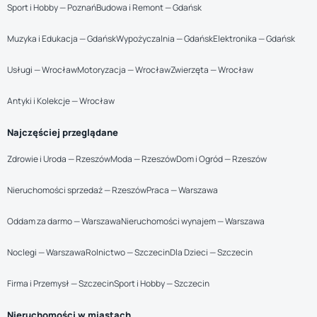
Sport i Hobby — Poznań
Budowa i Remont — Gdańsk
Muzyka i Edukacja — Gdańsk
Wypożyczalnia — Gdańsk
Elektronika — Gdańsk
Usługi — Wrocław
Motoryzacja — Wrocław
Zwierzęta — Wrocław
Antyki i Kolekcje — Wrocław
Najczęściej przeglądane
Zdrowie i Uroda — Rzeszów
Moda — Rzeszów
Dom i Ogród — Rzeszów
Nieruchomości sprzedaż — Rzeszów
Praca — Warszawa
Oddam za darmo — Warszawa
Nieruchomości wynajem — Warszawa
Noclegi — Warszawa
Rolnictwo — Szczecin
Dla Dzieci — Szczecin
Firma i Przemysł — Szczecin
Sport i Hobby — Szczecin
Nieruchomości w miastach