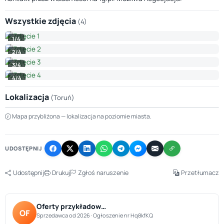
Wszystkie zdjęcia
(4)
1/4
2/4
3/4
4/4
Lokalizacja
(Toruń)
Leaflet
|
© OpenStreetMap © CARTO
Mapa przybliżona — lokalizacja na poziomie miasta.
+
−
UDOSTĘPNIJ
Udostępnij
Drukuj
Zgłoś naruszenie
Przetłumacz
Oferty przykładow…
OF
Sprzedawca od 2026 · Ogłoszenie nr Hq8kfKQ