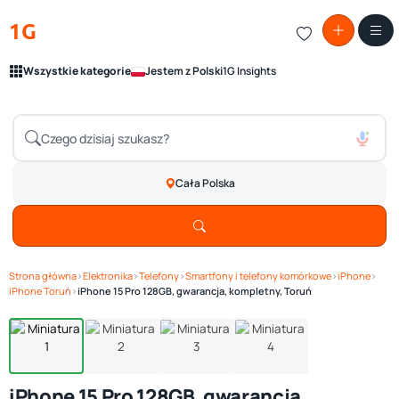
1G
Wszystkie kategorie
Jestem z Polski
1G Insights
Cała Polska
Strona główna
›
Elektronika
›
Telefony
›
Smartfony i telefony komórkowe
›
iPhone
›
Zobacz galerię
1
/ 4
iPhone Toruń
›
iPhone 15 Pro 128GB, gwarancja, kompletny, Toruń
iPhone 15 Pro 128GB, gwarancja,