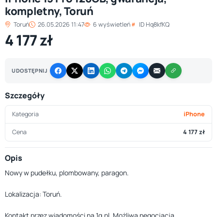
kompletny, Toruń
Toruń
26.05.2026 11:47
6 wyświetleń
ID Hq8kfKQ
4 177 zł
UDOSTĘPNIJ
Szczegóły
Kategoria
iPhone
Cena
4 177 zł
Opis
Nowy w pudełku, plombowany, paragon.
Lokalizacja: Toruń.
Kontakt przez wiadomości na 1g.pl. Możliwa negocjacja.