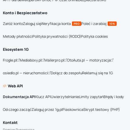
Konto i Bezpieczeństwo
Załóż konto
Zaloguj się
Weryfikacja konta
Poleć i zarabiaj
PRO
10%
Metody płatności
Polityka prywatności (RODO)
Polityka cookies
Ekosystem 1G
Frogle.pl
Mediaboxy.pl
Mailerpro.pl
OtoAuta.pl — motoryzacja
osiedlo.pl — nieruchomości
Dołącz do zespołu
Reklamuj się na 1G
Web API
Dokumentacja API
Klucz API
Uwierzytelnianie
Limity zapytań
Błędy i kody
Od czego zacząć
Zaloguj przez 1g.pl
Piaskownica
Skrypt testowy (PHP)
Kontakt
Damian Dynarowicz