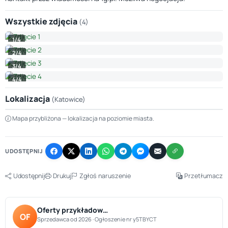
Wszystkie zdjęcia
(4)
1/4
2/4
3/4
4/4
Lokalizacja
(Katowice)
Leaflet
|
© OpenStreetMap © CARTO
Mapa przybliżona — lokalizacja na poziomie miasta.
+
−
UDOSTĘPNIJ
Udostępnij
Drukuj
Zgłoś naruszenie
Przetłumacz
Oferty przykładow…
OF
Sprzedawca od 2026 · Ogłoszenie nr y5TBYCT