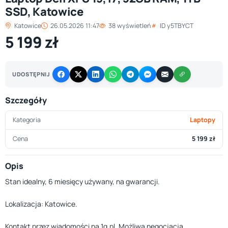
SSD, Katowice
Katowice
26.05.2026 11:47
38 wyświetleń
ID y5TBYCT
5 199 zł
UDOSTĘPNIJ
Szczegóły
Kategoria
Laptopy
Cena
5 199 zł
Opis
Stan idealny, 6 miesięcy używany, na gwarancji.
Lokalizacja: Katowice.
Kontakt przez wiadomości na 1g.pl. Możliwa negocjacja.