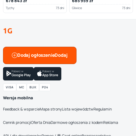
678 843 zł
685 959 zł
Tychy
73 dni
Gliwice
73 dni
1G
Dodaj ogłoszenie
Pobierz w
Pobierz w
Google Play
App Store
VISA
MC
BLIK
P24
Wersja mobilna
Feedback & wsparcie
Mapa strony
Lista województw
Regulamin
Cennik promocji
Oferta Dnia
Darmowe ogłoszenia z kodem
Reklama
API / dla deweloperów
Pomoc / 💬 Czat online
Bezpieczeństwo