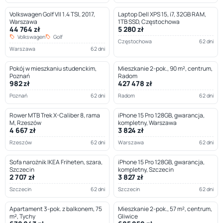
Volkswagen Golf VII 1.4 TSI, 2017,
Laptop Dell XPS 15, i7, 32GB RAM,
Warszawa
1TB SSD, Częstochowa
44 764 zł
5 280 zł
Volkswagen
Golf
Częstochowa
62 dni
Warszawa
62 dni
Pokój w mieszkaniu studenckim,
Mieszkanie 2-pok., 90 m², centrum,
Poznań
Radom
982 zł
427 478 zł
Poznań
62 dni
Radom
62 dni
Rower MTB Trek X-Caliber 8, rama
iPhone 15 Pro 128GB, gwarancja,
M, Rzeszów
kompletny, Warszawa
4 667 zł
3 824 zł
Rzeszów
62 dni
Warszawa
62 dni
Sofa narożnik IKEA Friheten, szara,
iPhone 15 Pro 128GB, gwarancja,
Szczecin
kompletny, Szczecin
2 707 zł
3 827 zł
Szczecin
62 dni
Szczecin
62 dni
Apartament 3-pok. z balkonem, 75
Mieszkanie 2-pok., 57 m², centrum,
m², Tychy
Gliwice