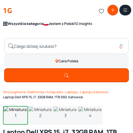
1G
Wszystkie kategorie
Jestem z Polski
1G Insights
Cała Polska
Strona główna
›
Elektronika
›
Komputery
›
Laptopy
›
Laptopy Katowice
›
Zobacz galerię
1
/ 4
Laptop Dell XPS 15, i7, 32GB RAM, 1TB SSD, Katowice
Laptop Dell XPS 15, i7, 32GB RAM, 1TB