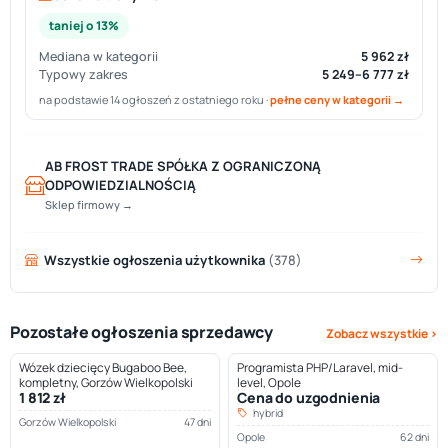
taniej o 13%
Mediana w kategorii
5 962 zł
Typowy zakres
5 249–6 777 zł
na podstawie 14 ogłoszeń z ostatniego roku ·
pełne ceny w kategorii →
AB FROST TRADE SPÓŁKA Z OGRANICZONĄ
ODPOWIEDZIALNOŚCIĄ
Sklep firmowy →
Wszystkie ogłoszenia użytkownika
(378)
Pozostałe ogłoszenia sprzedawcy
Zobacz wszystkie ›
Wózek dziecięcy Bugaboo Bee,
Programista PHP/Laravel, mid-
kompletny, Gorzów Wielkopolski
level, Opole
1 812 zł
Cena do uzgodnienia
hybrid
Gorzów Wielkopolski
47 dni
Opole
62 dni