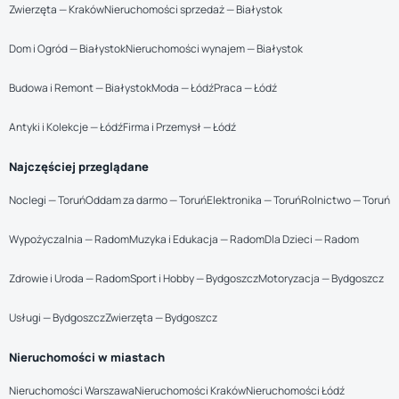
Zwierzęta — Kraków
Nieruchomości sprzedaż — Białystok
Dom i Ogród — Białystok
Nieruchomości wynajem — Białystok
Budowa i Remont — Białystok
Moda — Łódź
Praca — Łódź
Antyki i Kolekcje — Łódź
Firma i Przemysł — Łódź
Najczęściej przeglądane
Noclegi — Toruń
Oddam za darmo — Toruń
Elektronika — Toruń
Rolnictwo — Toruń
Wypożyczalnia — Radom
Muzyka i Edukacja — Radom
Dla Dzieci — Radom
Zdrowie i Uroda — Radom
Sport i Hobby — Bydgoszcz
Motoryzacja — Bydgoszcz
Usługi — Bydgoszcz
Zwierzęta — Bydgoszcz
Nieruchomości w miastach
Nieruchomości Warszawa
Nieruchomości Kraków
Nieruchomości Łódź