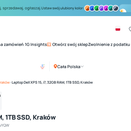
, sprzedawaj, ogłaszaj.
Ustaw swój ulubiony kolor:
na zamówień
1G Insights
Otwórz swój sklep
Zwolnienie z podatku
|
Cała Polska
Zobacz galerię
1
/ 4
Kraków
›
Laptop Dell XPS 15, i7, 32GB RAM, 1TB SSD, Kraków
M, 1TB SSD, Kraków
nvYQW