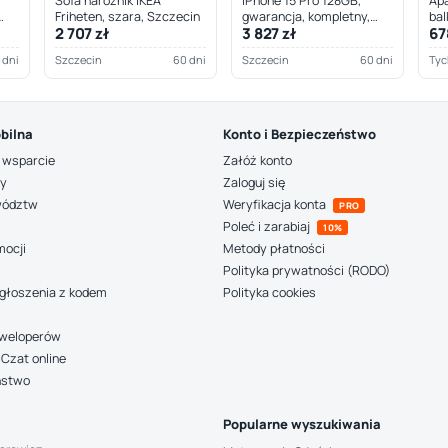
Sofa narożnik IKEA
iPhone 15 Pro 128GB,
Apa
Friheten, szara, Szczecin
gwarancja, kompletny,
bal
2 707 zł
3 827 zł
67
Szczecin
 dni
Szczecin
60 dni
Szczecin
60 dni
Tyc
bilna
Konto i Bezpieczeństwo
 wsparcie
Załóż konto
ny
Zaloguj się
wództw
Weryfikacja konta
PRO
Poleć i zarabiaj
10%
mocji
Metody płatności
Polityka prywatności (RODO)
głoszenia z kodem
Polityka cookies
deweloperów
Czat online
ństwo
Popularne wyszukiwania