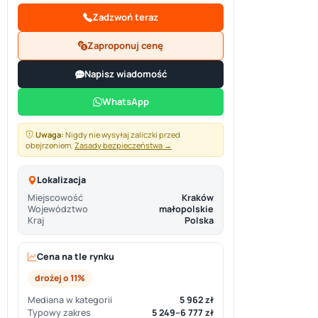
Zadzwoń teraz
Zaproponuj cenę
Napisz wiadomość
WhatsApp
Uwaga:
Nigdy nie wysyłaj zaliczki przed
obejrzeniem.
Zasady bezpieczeństwa →
Lokalizacja
Miejscowość
Kraków
Województwo
małopolskie
Kraj
Polska
Cena na tle rynku
drożej o 11%
Mediana w kategorii
5 962 zł
Typowy zakres
5 249–6 777 zł