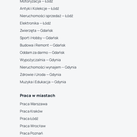
Motoryzacja — Łódź
Antyki i Kolekcje — Łódź
Nieruchomości sprzedaż — Łódź
Elektronika — Łódź
Zwierzęta — Gdańsk
Sport i Hobby — Gdańsk
Budowa i Remont — Gdańsk
Oddam za darmo — Gdańsk
Wypożyczalnia — Gdynia
Nieruchomości wynajem — Gdynia
Zdrowie i Uroda — Gdynia
Muzyka i Edukacja — Gdynia
Praca w miastach
Praca Warszawa
Praca Kraków
Praca Łódź
Praca Wrocław
Praca Poznań