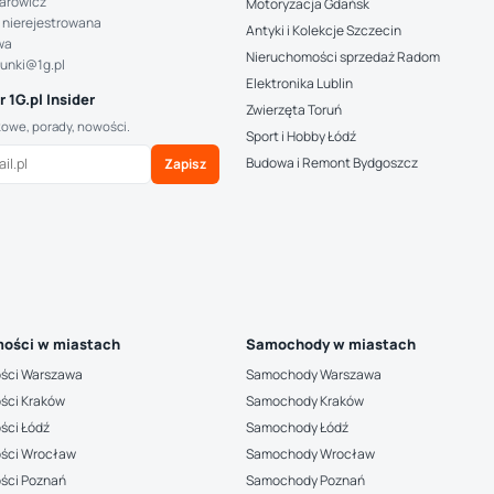
arowicz
Motoryzacja Gdańsk
 nierejestrowana
Antyki i Kolekcje Szczecin
wa
Nieruchomości sprzedaż Radom
hunki@1g.pl
Elektronika Lublin
 1G.pl Insider
Zwierzęta Toruń
kowe, porady, nowości.
Sport i Hobby Łódź
Budowa i Remont Bydgoszcz
Zapisz
ości w miastach
Samochody w miastach
ści Warszawa
Samochody Warszawa
ści Kraków
Samochody Kraków
ści Łódź
Samochody Łódź
ści Wrocław
Samochody Wrocław
ści Poznań
Samochody Poznań