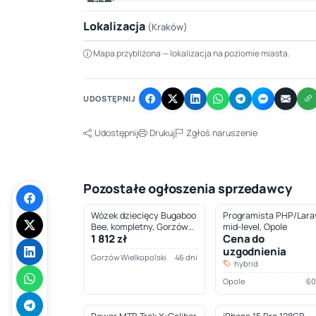
Lokalizacja
(Kraków)
Mapa przybliżona — lokalizacja na poziomie miasta.
+
−
UDOSTĘPNIJ
Udostępnij
Drukuj
Zgłoś naruszenie
Pozostałe ogłoszenia sprzedawcy
Wózek dziecięcy Bugaboo
Programista PHP/Larav
Bee, kompletny, Gorzów
mid-level, Opole
1 812 zł
Cena do
Wielkopolski
uzgodnienia
Gorzów Wielkopolski
46 dni
hybrid
Opole
60