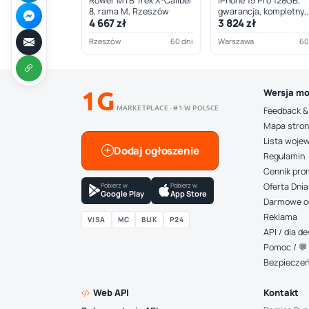
Rower MTB Trek X-Caliber
iPhone 15 Pro 128GB,
8, rama M, Rzeszów
gwarancja, kompletny,
4 667 zł
3 824 zł
Warszawa
Rzeszów
60 dni
Warszawa
60
1G
Wersja mo
MARKETPLACE · #1 W POLSCE
Feedback &
Mapa stro
Lista woje
Dodaj ogłoszenie
Regulamin
Cennik pro
Pobierz w
Pobierz w
Oferta Dnia
Google Play
App Store
Darmowe o
Reklama
VISA
MC
BLIK
P24
API / dla 
Pomoc / 💬 
Bezpiecze
Web API
Kontakt