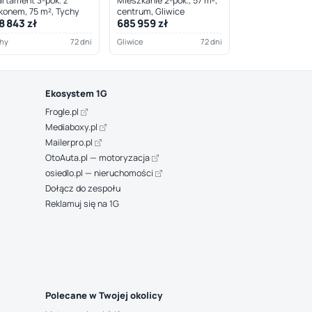
rtament 3-pok. z
Mieszkanie 2-pok., 57 m²,
konem, 75 m², Tychy
centrum, Gliwice
8 843 zł
685 959 zł
hy
72 dni
Gliwice
72 dni
Ekosystem 1G
Frogle.pl
Mediaboxy.pl
Mailerpro.pl
OtoAuta.pl — motoryzacja
osiedlo.pl — nieruchomości
Dołącz do zespołu
Reklamuj się na 1G
Polecane w Twojej okolicy