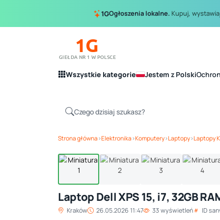
Ogłoszenia lokalne.
Kupuj, wystawiaj
1G
1G
GIEŁDA NR 1 W POLSCE
Wszystkie kategorie
Jestem z Polski
Ochro
Strona główna
›
Elektronika
›
Komputery
›
Laptopy
›
Laptopy 
Laptop Dell XPS 15, i7, 32GB RA
Kraków
26.05.2026 11:47
33 wyświetleń
ID sa