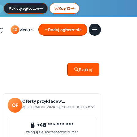
Pakiety ogłoszeń
Kup 1G
Menu
Dodaj ogłoszenie
1G
Szukaj
Oferty przykładow…
OF
Sprzedawca od 2026 · Ogłoszenie nr sanvYQW
+48 *** *** ***
zaloguj się, aby zobaczyć numer