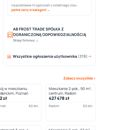
na podstawie 14 ogłoszeń z ostatniego roku ·
pełne ceny w kategorii →
AB FROST TRADE SPÓŁKA Z
OGRANICZONĄ ODPOWIEDZIALNOŚCIĄ
Sklep firmowy →
Wszystkie ogłoszenia użytkownika
(378)
Zobacz wszystkie ›
ój w mieszkaniu
Mieszkanie 2-pok., 90 m²,
udenckim, Poznań
centrum, Radom
2 zł
427 478 zł
znań
60 dni
Radom
60 dni