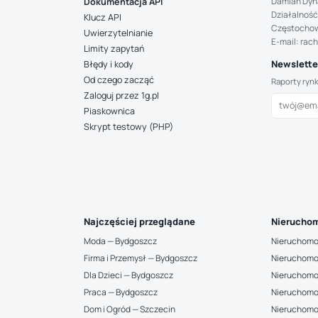
Damian Dyn
Dokumentacja API
Działalność
Klucz API
Częstocho
Uwierzytelnianie
E-mail: rac
Limity zapytań
Newsletter
Błędy i kody
Od czego zacząć
Raporty ryn
Zaloguj przez 1g.pl
Piaskownica
Skrypt testowy (PHP)
Najczęściej przeglądane
Nieruchom
Moda — Bydgoszcz
Nieruchomo
Firma i Przemysł — Bydgoszcz
Nieruchomo
Dla Dzieci — Bydgoszcz
Nieruchomo
Praca — Bydgoszcz
Nieruchomo
Dom i Ogród — Szczecin
Nieruchomo