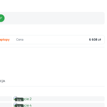
aptopy
Cena
6 608 zł
cja.
2/4
4/4