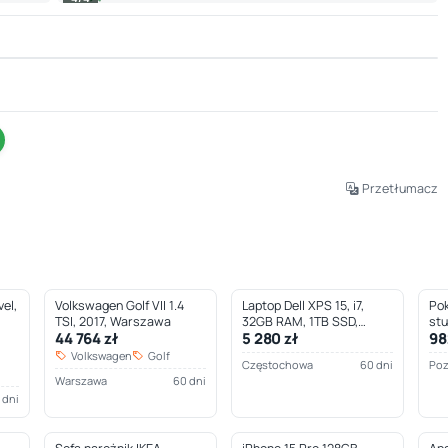
Leaflet
|
© OpenStreetMap © CARTO
Przetłumacz
el,
Volkswagen Golf VII 1.4
Laptop Dell XPS 15, i7,
Pok
TSI, 2017, Warszawa
32GB RAM, 1TB SSD,
st
44 764 zł
5 280 zł
98
Częstochowa
Volkswagen
Golf
Częstochowa
60 dni
Po
Warszawa
60 dni
 dni