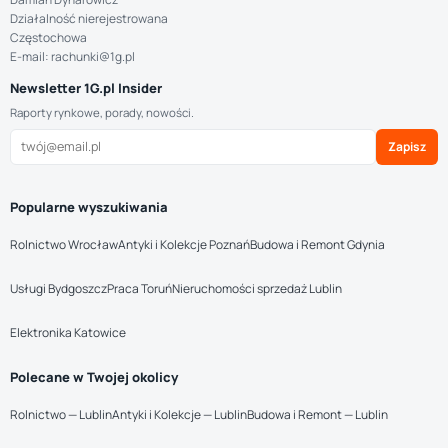
Działalność nierejestrowana
Częstochowa
E-mail: rachunki@1g.pl
Newsletter 1G.pl Insider
Raporty rynkowe, porady, nowości.
Zapisz
Popularne wyszukiwania
Rolnictwo Wrocław
Antyki i Kolekcje Poznań
Budowa i Remont Gdynia
Usługi Bydgoszcz
Praca Toruń
Nieruchomości sprzedaż Lublin
Elektronika Katowice
Polecane w Twojej okolicy
Rolnictwo — Lublin
Antyki i Kolekcje — Lublin
Budowa i Remont — Lublin