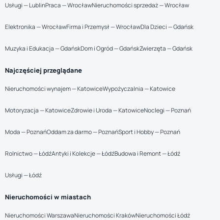
Usługi — Lublin
Praca — Wrocław
Nieruchomości sprzedaż — Wrocław
Elektronika — Wrocław
Firma i Przemysł — Wrocław
Dla Dzieci — Gdańsk
Muzyka i Edukacja — Gdańsk
Dom i Ogród — Gdańsk
Zwierzęta — Gdańsk
Najczęściej przeglądane
Nieruchomości wynajem — Katowice
Wypożyczalnia — Katowice
Motoryzacja — Katowice
Zdrowie i Uroda — Katowice
Noclegi — Poznań
Moda — Poznań
Oddam za darmo — Poznań
Sport i Hobby — Poznań
Rolnictwo — Łódź
Antyki i Kolekcje — Łódź
Budowa i Remont — Łódź
Usługi — Łódź
Nieruchomości w miastach
Nieruchomości Warszawa
Nieruchomości Kraków
Nieruchomości Łódź