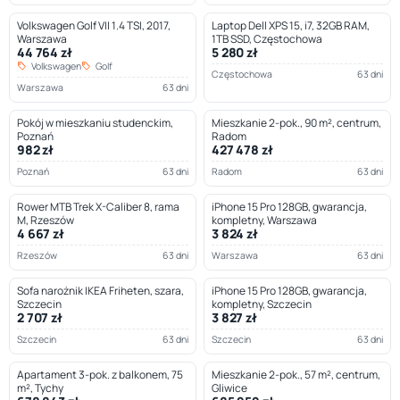
Volkswagen Golf VII 1.4 TSI, 2017,
Laptop Dell XPS 15, i7, 32GB RAM,
Warszawa
1TB SSD, Częstochowa
44 764 zł
5 280 zł
Volkswagen
Golf
Częstochowa
63 dni
Warszawa
63 dni
Pokój w mieszkaniu studenckim,
Mieszkanie 2-pok., 90 m², centrum,
Poznań
Radom
982 zł
427 478 zł
Poznań
63 dni
Radom
63 dni
Rower MTB Trek X-Caliber 8, rama
iPhone 15 Pro 128GB, gwarancja,
M, Rzeszów
kompletny, Warszawa
4 667 zł
3 824 zł
Rzeszów
63 dni
Warszawa
63 dni
Sofa narożnik IKEA Friheten, szara,
iPhone 15 Pro 128GB, gwarancja,
Szczecin
kompletny, Szczecin
2 707 zł
3 827 zł
Szczecin
63 dni
Szczecin
63 dni
Apartament 3-pok. z balkonem, 75
Mieszkanie 2-pok., 57 m², centrum,
m², Tychy
Gliwice