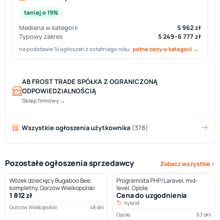
taniej o 19%
Mediana w kategorii
5 962 zł
Typowy zakres
5 249–6 777 zł
na podstawie 14 ogłoszeń z ostatniego roku ·
pełne ceny w kategorii →
AB FROST TRADE SPÓŁKA Z OGRANICZONĄ
ODPOWIEDZIALNOŚCIĄ
Sklep firmowy →
Wszystkie ogłoszenia użytkownika
(378)
Pozostałe ogłoszenia sprzedawcy
Zobacz wszystkie ›
Wózek dziecięcy Bugaboo Bee,
Programista PHP/Laravel, mid-
kompletny, Gorzów Wielkopolski
level, Opole
1 812 zł
Cena do uzgodnienia
hybrid
Gorzów Wielkopolski
48 dni
Opole
63 dni