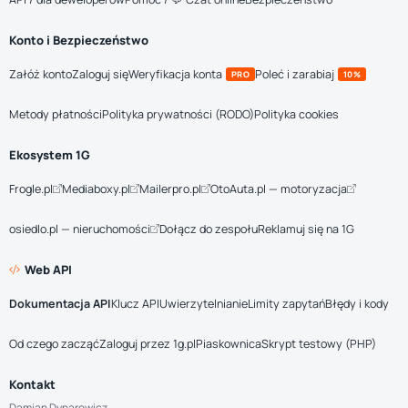
Konto i Bezpieczeństwo
Załóż konto
Zaloguj się
Weryfikacja konta
Poleć i zarabiaj
PRO
10%
Metody płatności
Polityka prywatności (RODO)
Polityka cookies
Ekosystem 1G
Frogle.pl
Mediaboxy.pl
Mailerpro.pl
OtoAuta.pl — motoryzacja
osiedlo.pl — nieruchomości
Dołącz do zespołu
Reklamuj się na 1G
Web API
Dokumentacja API
Klucz API
Uwierzytelnianie
Limity zapytań
Błędy i kody
Od czego zacząć
Zaloguj przez 1g.pl
Piaskownica
Skrypt testowy (PHP)
Kontakt
Damian Dynarowicz