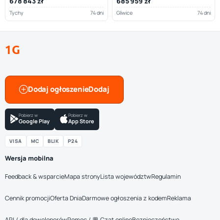
678 843 zł
685 959 zł
Tychy
74 dni
Gliwice
74 dni
1G
Dodaj ogłoszenie
Pobierz w
Pobierz w
Google Play
App Store
VISA
MC
BLIK
P24
Wersja mobilna
Feedback & wsparcie
Mapa strony
Lista województw
Regulamin
Cennik promocji
Oferta Dnia
Darmowe ogłoszenia z kodem
Reklama
API / dla deweloperów
Pomoc / 💬 Czat online
Bezpieczeństwo