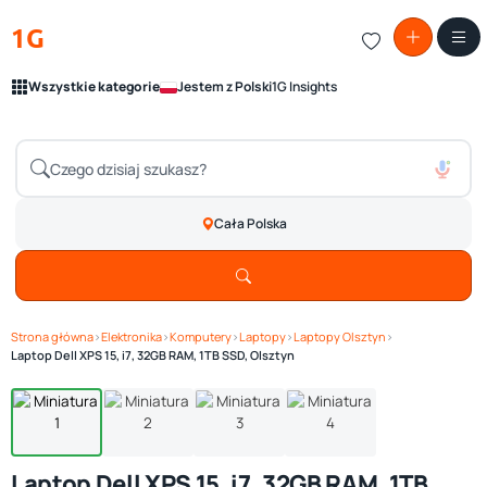
1G
Wszystkie kategorie
Jestem z Polski
1G Insights
Cała Polska
Strona główna
›
Elektronika
›
Komputery
›
Laptopy
›
Laptopy Olsztyn
›
Zobacz galerię
1
/ 4
Laptop Dell XPS 15, i7, 32GB RAM, 1TB SSD, Olsztyn
Laptop Dell XPS 15, i7, 32GB RAM, 1TB