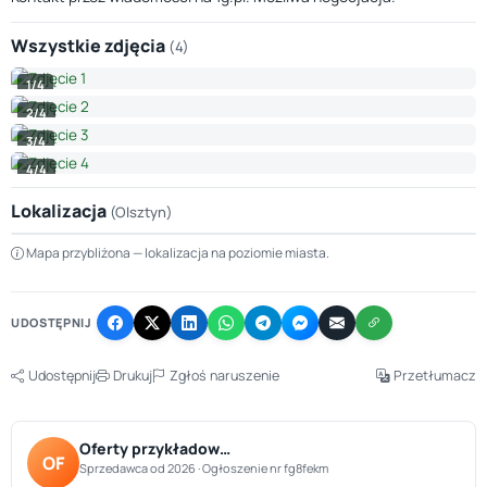
Wszystkie zdjęcia
(4)
1/4
2/4
3/4
4/4
Lokalizacja
(Olsztyn)
Leaflet
|
© OpenStreetMap © CARTO
Mapa przybliżona — lokalizacja na poziomie miasta.
+
−
UDOSTĘPNIJ
Udostępnij
Drukuj
Zgłoś naruszenie
Przetłumacz
Oferty przykładow…
OF
Sprzedawca od 2026 · Ogłoszenie nr fg8fekm