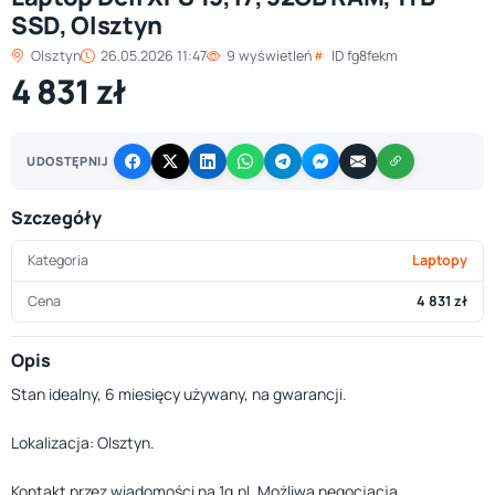
SSD, Olsztyn
Olsztyn
26.05.2026 11:47
9 wyświetleń
ID fg8fekm
4 831 zł
UDOSTĘPNIJ
Szczegóły
Kategoria
Laptopy
Cena
4 831 zł
Opis
Stan idealny, 6 miesięcy używany, na gwarancji.
Lokalizacja: Olsztyn.
Kontakt przez wiadomości na 1g.pl. Możliwa negocjacja.