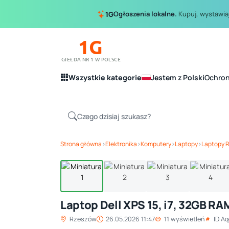
Ogłoszenia lokalne.
Kupuj, wystawiaj
1G
1G
GIEŁDA NR 1 W POLSCE
Wszystkie kategorie
Jestem z Polski
Ochro
Strona główna
›
Elektronika
›
Komputery
›
Laptopy
›
Laptopy 
Laptop Dell XPS 15, i7, 32GB R
Rzeszów
26.05.2026 11:47
11 wyświetleń
ID A