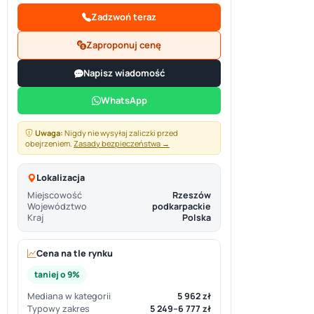
Zadzwoń teraz
Zaproponuj cenę
Napisz wiadomość
WhatsApp
Uwaga:
Nigdy nie wysyłaj zaliczki przed
obejrzeniem.
Zasady bezpieczeństwa →
Lokalizacja
Miejscowość
Rzeszów
Województwo
podkarpackie
Kraj
Polska
Cena na tle rynku
taniej o 9%
Mediana w kategorii
5 962 zł
Typowy zakres
5 249–6 777 zł