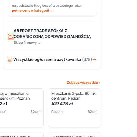
na podstawie 14 ogłoszeń z ostatniego roku ·
pełne ceny w kategorii →
AB FROST TRADE SPÓŁKA Z
OGRANICZONĄ ODPOWIEDZIALNOŚCIĄ
Sklep firmowy →
Wszystkie ogłoszenia użytkownika
(378)
Zobacz wszystkie ›
ój w mieszkaniu
Mieszkanie 2-pok., 90 m²,
udenckim, Poznań
centrum, Radom
2 zł
427 478 zł
znań
62 dni
Radom
62 dni