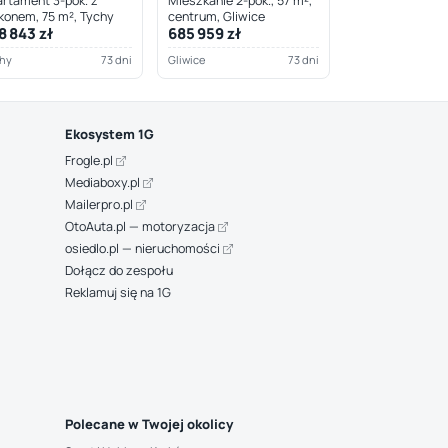
rtament 3-pok. z
Mieszkanie 2-pok., 57 m²,
konem, 75 m², Tychy
centrum, Gliwice
8 843 zł
685 959 zł
hy
73 dni
Gliwice
73 dni
Ekosystem 1G
Frogle.pl
Mediaboxy.pl
Mailerpro.pl
OtoAuta.pl — motoryzacja
osiedlo.pl — nieruchomości
Dołącz do zespołu
Reklamuj się na 1G
Polecane w Twojej okolicy