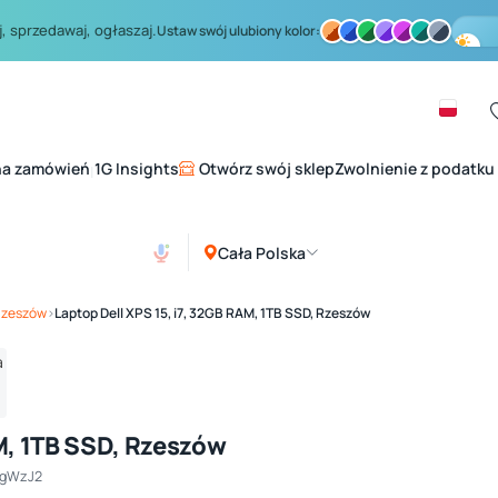
, sprzedawaj, ogłaszaj.
Ustaw swój ulubiony kolor:
na zamówień
1G Insights
Otwórz swój sklep
Zwolnienie z podatku
|
Cała Polska
Zobacz galerię
1
/ 4
Rzeszów
›
Laptop Dell XPS 15, i7, 32GB RAM, 1TB SSD, Rzeszów
AM, 1TB SSD, Rzeszów
qgWzJ2