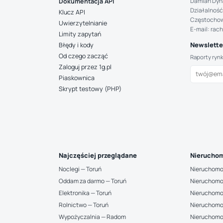
Damian Dyn
Dokumentacja API
Działalność
Klucz API
Częstocho
Uwierzytelnianie
E-mail: rac
Limity zapytań
Newsletter
Błędy i kody
Od czego zacząć
Raporty ryn
Zaloguj przez 1g.pl
Piaskownica
Skrypt testowy (PHP)
Najczęściej przeglądane
Nieruchom
Noclegi — Toruń
Nieruchomo
Oddam za darmo — Toruń
Nieruchomo
Elektronika — Toruń
Nieruchomo
Rolnictwo — Toruń
Nieruchomo
Wypożyczalnia — Radom
Nieruchomo