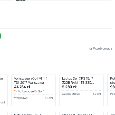
Leaflet
|
© OpenStreetMap © CARTO
Przetłumacz
el,
Volkswagen Golf VII 1.4
Laptop Dell XPS 15, i7,
Pok
TSI, 2017, Warszawa
32GB RAM, 1TB SSD,
st
44 764 zł
5 280 zł
98
Częstochowa
Volkswagen
Golf
Częstochowa
62 dni
Po
Warszawa
62 dni
 dni