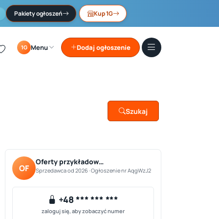
Pakiety ogłoszeń
Kup 1G
Menu
Dodaj ogłoszenie
1G
Szukaj
Oferty przykładow…
OF
Sprzedawca od 2026 · Ogłoszenie nr AqgWzJ2
+48 *** *** ***
zaloguj się, aby zobaczyć numer