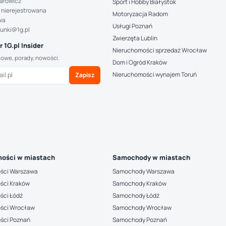
arowicz
Sport i Hobby Białystok
 nierejestrowana
Motoryzacja Radom
wa
Usługi Poznań
hunki@1g.pl
Zwierzęta Lublin
 1G.pl Insider
Nieruchomości sprzedaż Wrocław
kowe, porady, nowości.
Dom i Ogród Kraków
Nieruchomości wynajem Toruń
Zapisz
ości w miastach
Samochody w miastach
ści Warszawa
Samochody Warszawa
ści Kraków
Samochody Kraków
ści Łódź
Samochody Łódź
ści Wrocław
Samochody Wrocław
ści Poznań
Samochody Poznań