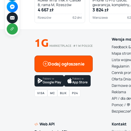
Rower MTB Trek X-Caliber
iPhone 15 Pro 128GB,
8, rama M, Rzeszów
gwarancja, kompletny,
4 667 zł
3 824 zł
Warszawa
Rzeszów
62 dni
Warszawa
62
1G
Wersja mo
MARKETPLACE · #1 W POLSCE
Feedback &
Mapa stro
Lista woje
Dodaj ogłoszenie
Regulamin
Cennik pro
Pobierz w
Pobierz w
Oferta Dnia
Google Play
App Store
Darmowe o
Reklama
VISA
MC
BLIK
P24
API / dla 
Pomoc / 💬 
Bezpiecze
Web API
Kontakt