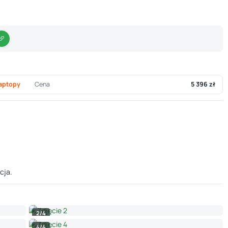
aptopy
Cena
5 396 zł
cja.
2/4
4/4