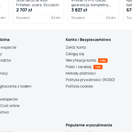
Sofa narożnik IKEA
iPhone 15 Pro 128GB,
Apa
Friheten, szara, Szczecin
gwarancja, kompletny,
bal
2 707 zł
3 827 zł
67
Szczecin
 dni
Szczecin
62 dni
Szczecin
62 dni
Tyc
bilna
Konto i Bezpieczeństwo
 wsparcie
Załóż konto
ny
Zaloguj się
wództw
Weryfikacja konta
PRO
Poleć i zarabiaj
10%
mocji
Metody płatności
Polityka prywatności (RODO)
głoszenia z kodem
Polityka cookies
deweloperów
Czat online
ństwo
Popularne wyszukiwania