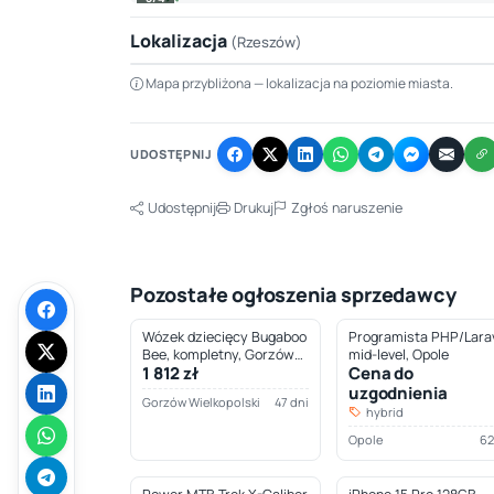
Lokalizacja
(Rzeszów)
Mapa przybliżona — lokalizacja na poziomie miasta.
+
−
UDOSTĘPNIJ
Udostępnij
Drukuj
Zgłoś naruszenie
Pozostałe ogłoszenia sprzedawcy
Wózek dziecięcy Bugaboo
Programista PHP/Larav
Bee, kompletny, Gorzów
mid-level, Opole
1 812 zł
Cena do
Wielkopolski
uzgodnienia
Gorzów Wielkopolski
47 dni
hybrid
Opole
62