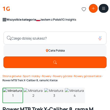
1G
Wszystkie kategorie
Jestem z Polski
1G Insights
Cała Polska
Strona główna
›
Sport i Hobby
›
Rowery
›
Rowery górskie
›
Rowery górskie Kielce
›
Zobacz galerię
1
/ 4
Rower MTB Trek X-Caliber 8, rama M, Kielce
Rower MTB Trek X-Caliber 8, rama M,