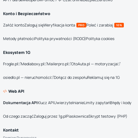
Konto i Bezpieczeństwo
Załóż konto
Zaloguj się
Weryfikacja konta
Poleć i zarabiaj
PRO
10%
Metody płatności
Polityka prywatności (RODO)
Polityka cookies
Ekosystem 1G
Frogle.pl
Mediaboxy.pl
Mailerpro.pl
OtoAuta.pl — motoryzacja
osiedlo.pl — nieruchomości
Dołącz do zespołu
Reklamuj się na 1G
Web API
Dokumentacja API
Klucz API
Uwierzytelnianie
Limity zapytań
Błędy i kody
Od czego zacząć
Zaloguj przez 1g.pl
Piaskownica
Skrypt testowy (PHP)
Kontakt
Damian Dynarowicz