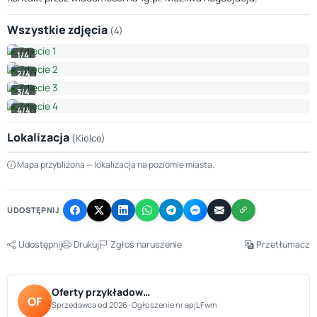
Wszystkie zdjęcia
(4)
1/4
2/4
3/4
4/4
Lokalizacja
(Kielce)
Leaflet
|
© OpenStreetMap © CARTO
Mapa przybliżona — lokalizacja na poziomie miasta.
+
−
UDOSTĘPNIJ
Udostępnij
Drukuj
Zgłoś naruszenie
Przetłumacz
Oferty przykładow…
OF
Sprzedawca od 2026 · Ogłoszenie nr apjLFwm