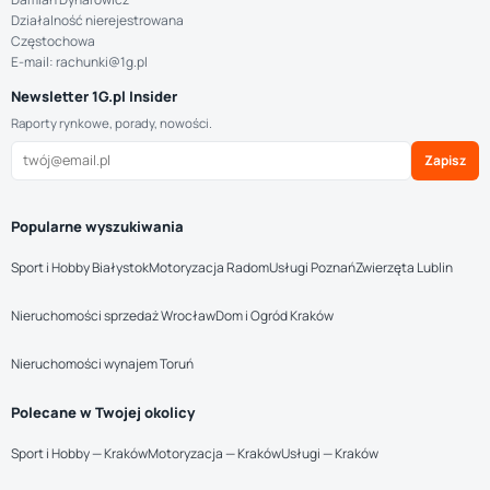
Działalność nierejestrowana
Częstochowa
E-mail: rachunki@1g.pl
Newsletter 1G.pl Insider
Raporty rynkowe, porady, nowości.
Zapisz
Popularne wyszukiwania
Sport i Hobby Białystok
Motoryzacja Radom
Usługi Poznań
Zwierzęta Lublin
Nieruchomości sprzedaż Wrocław
Dom i Ogród Kraków
Nieruchomości wynajem Toruń
Polecane w Twojej okolicy
Sport i Hobby — Kraków
Motoryzacja — Kraków
Usługi — Kraków