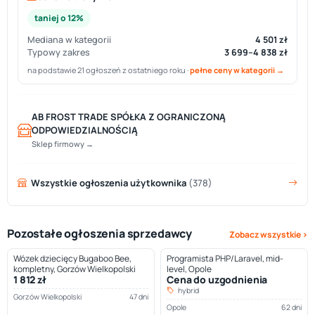
taniej o 12%
Mediana w kategorii
4 501 zł
Typowy zakres
3 699–4 838 zł
na podstawie 21 ogłoszeń z ostatniego roku ·
pełne ceny w kategorii →
AB FROST TRADE SPÓŁKA Z OGRANICZONĄ
ODPOWIEDZIALNOŚCIĄ
Sklep firmowy →
Wszystkie ogłoszenia użytkownika
(378)
Pozostałe ogłoszenia sprzedawcy
Zobacz wszystkie ›
Wózek dziecięcy Bugaboo Bee,
Programista PHP/Laravel, mid-
kompletny, Gorzów Wielkopolski
level, Opole
1 812 zł
Cena do uzgodnienia
hybrid
Gorzów Wielkopolski
47 dni
Opole
62 dni