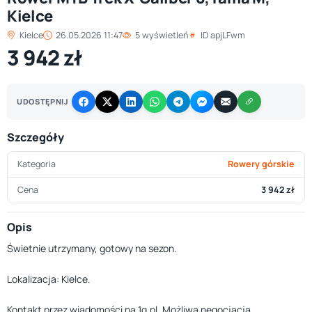
Kielce
Kielce
26.05.2026 11:47
5 wyświetleń
ID apjLFwm
3 942 zł
UDOSTĘPNIJ
Szczegóły
Kategoria
Rowery górskie
Cena
3 942 zł
Opis
Świetnie utrzymany, gotowy na sezon.
Lokalizacja: Kielce.
Kontakt przez wiadomości na 1g.pl. Możliwa negocjacja.