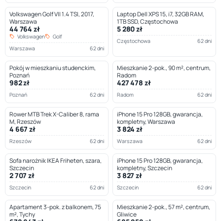
Volkswagen Golf VII 1.4 TSI, 2017,
Laptop Dell XPS 15, i7, 32GB RAM,
Warszawa
1TB SSD, Częstochowa
44 764 zł
5 280 zł
Volkswagen
Golf
Częstochowa
62 dni
Warszawa
62 dni
Pokój w mieszkaniu studenckim,
Mieszkanie 2-pok., 90 m², centrum,
Poznań
Radom
982 zł
427 478 zł
Poznań
62 dni
Radom
62 dni
Rower MTB Trek X-Caliber 8, rama
iPhone 15 Pro 128GB, gwarancja,
M, Rzeszów
kompletny, Warszawa
4 667 zł
3 824 zł
Rzeszów
62 dni
Warszawa
62 dni
Sofa narożnik IKEA Friheten, szara,
iPhone 15 Pro 128GB, gwarancja,
Szczecin
kompletny, Szczecin
2 707 zł
3 827 zł
Szczecin
62 dni
Szczecin
62 dni
Apartament 3-pok. z balkonem, 75
Mieszkanie 2-pok., 57 m², centrum,
m², Tychy
Gliwice