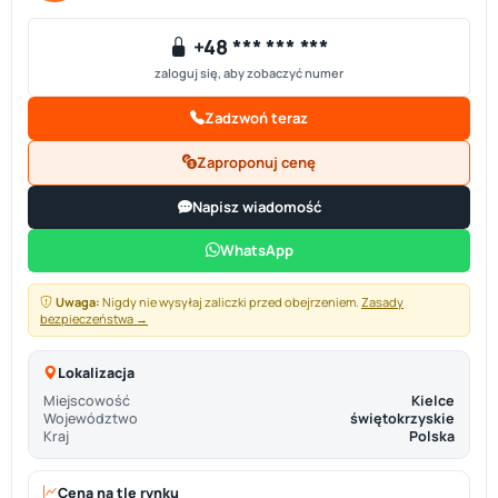
+48 *** *** ***
zaloguj się, aby zobaczyć numer
Zadzwoń teraz
Zaproponuj cenę
Napisz wiadomość
WhatsApp
Uwaga:
Nigdy nie wysyłaj zaliczki przed obejrzeniem.
Zasady
bezpieczeństwa →
Lokalizacja
Miejscowość
Kielce
Województwo
świętokrzyskie
Kraj
Polska
Cena na tle rynku