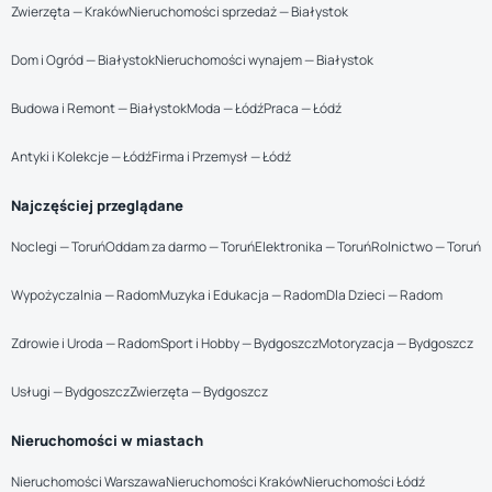
Zwierzęta — Kraków
Nieruchomości sprzedaż — Białystok
Dom i Ogród — Białystok
Nieruchomości wynajem — Białystok
Budowa i Remont — Białystok
Moda — Łódź
Praca — Łódź
Antyki i Kolekcje — Łódź
Firma i Przemysł — Łódź
Najczęściej przeglądane
Noclegi — Toruń
Oddam za darmo — Toruń
Elektronika — Toruń
Rolnictwo — Toruń
Wypożyczalnia — Radom
Muzyka i Edukacja — Radom
Dla Dzieci — Radom
Zdrowie i Uroda — Radom
Sport i Hobby — Bydgoszcz
Motoryzacja — Bydgoszcz
Usługi — Bydgoszcz
Zwierzęta — Bydgoszcz
Nieruchomości w miastach
Nieruchomości Warszawa
Nieruchomości Kraków
Nieruchomości Łódź