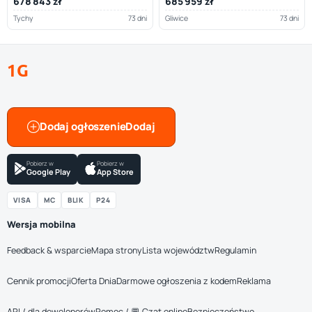
678 843 zł
685 959 zł
Tychy
73 dni
Gliwice
73 dni
1G
Dodaj ogłoszenie
Pobierz w
Pobierz w
Google Play
App Store
VISA
MC
BLIK
P24
Wersja mobilna
Feedback & wsparcie
Mapa strony
Lista województw
Regulamin
Cennik promocji
Oferta Dnia
Darmowe ogłoszenia z kodem
Reklama
API / dla deweloperów
Pomoc / 💬 Czat online
Bezpieczeństwo