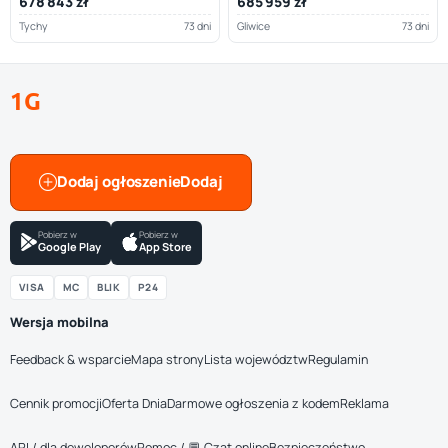
678 843 zł
685 959 zł
Tychy
73 dni
Gliwice
73 dni
1G
Dodaj ogłoszenie
Pobierz w
Pobierz w
Google Play
App Store
VISA
MC
BLIK
P24
Wersja mobilna
Feedback & wsparcie
Mapa strony
Lista województw
Regulamin
Cennik promocji
Oferta Dnia
Darmowe ogłoszenia z kodem
Reklama
API / dla deweloperów
Pomoc / 💬 Czat online
Bezpieczeństwo