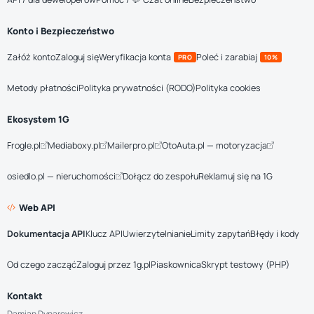
Konto i Bezpieczeństwo
Załóż konto
Zaloguj się
Weryfikacja konta
Poleć i zarabiaj
PRO
10%
Metody płatności
Polityka prywatności (RODO)
Polityka cookies
Ekosystem 1G
Frogle.pl
Mediaboxy.pl
Mailerpro.pl
OtoAuta.pl — motoryzacja
osiedlo.pl — nieruchomości
Dołącz do zespołu
Reklamuj się na 1G
Web API
Dokumentacja API
Klucz API
Uwierzytelnianie
Limity zapytań
Błędy i kody
Od czego zacząć
Zaloguj przez 1g.pl
Piaskownica
Skrypt testowy (PHP)
Kontakt
Damian Dynarowicz