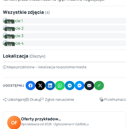
Wszystkie zdjęcia
(4)
1/4
2/4
3/4
4/4
Lokalizacja
(Olsztyn)
Leaflet
|
© OpenStreetMap © CARTO
Mapa przybliżona — lokalizacja na poziomie miasta.
+
−
UDOSTĘPNIJ
Udostępnij
Drukuj
Zgłoś naruszenie
Przetłumacz
Oferty przykładow…
OF
Sprzedawca od 2026 · Ogłoszenie nr GjMDdLu