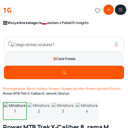
1G
Wszystkie kategorie
Jestem z Polski
1G Insights
Cała Polska
Strona główna
›
Sport i Hobby
›
Rowery
›
Rowery górskie
›
Rowery górskie Olsztyn
›
Zobacz galerię
1
/ 4
Rower MTB Trek X-Caliber 8, rama M, Olsztyn
Rower MTB Trek X-Caliber 8, rama M,