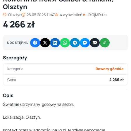
Olsztyn
Olsztyn
26.05.2026 11:47
4 wyświetleń
ID GjMDdLu
4 266 zł
UDOSTĘPNIJ
Szczegóły
Kategoria
Rowery górskie
Cena
4 266 zł
Opis
Świetnie utrzymany, gotowy na sezon.
Lokalizacja: Olsztyn.
Kontakt przez wiadomości na 1g.pl. Możliwa negocjacja.