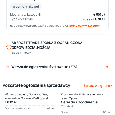
w cenie rynkowej
Mediana w kategorii
4 501 zł
Typowy zakres
3 699–4 838 zł
na podstawie 21 ogłoszeń z ostatniego roku ·
pełne ceny w kategorii →
AB FROST TRADE SPÓŁKA Z OGRANICZONĄ
ODPOWIEDZIALNOŚCIĄ
Sklep firmowy →
Wszystkie ogłoszenia użytkownika
(378)
Pozostałe ogłoszenia sprzedawcy
Zobacz wszystkie ›
Wózek dziecięcy Bugaboo Bee,
Programista PHP/Laravel, mid-
kompletny, Gorzów Wielkopolski
level, Opole
1 812 zł
Cena do uzgodnienia
hybrid
Gorzów Wielkopolski
47 dni
Opole
61 dni