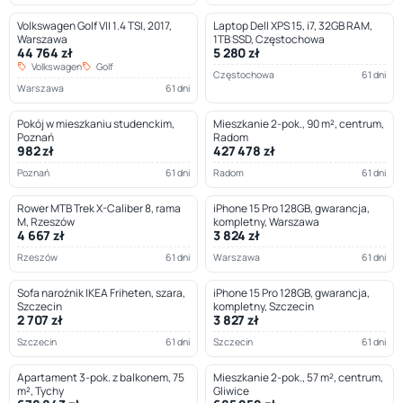
Volkswagen Golf VII 1.4 TSI, 2017,
Laptop Dell XPS 15, i7, 32GB RAM,
Warszawa
1TB SSD, Częstochowa
44 764 zł
5 280 zł
Volkswagen
Golf
Częstochowa
61 dni
Warszawa
61 dni
Pokój w mieszkaniu studenckim,
Mieszkanie 2-pok., 90 m², centrum,
Poznań
Radom
982 zł
427 478 zł
Poznań
61 dni
Radom
61 dni
Rower MTB Trek X-Caliber 8, rama
iPhone 15 Pro 128GB, gwarancja,
M, Rzeszów
kompletny, Warszawa
4 667 zł
3 824 zł
Rzeszów
61 dni
Warszawa
61 dni
Sofa narożnik IKEA Friheten, szara,
iPhone 15 Pro 128GB, gwarancja,
Szczecin
kompletny, Szczecin
2 707 zł
3 827 zł
Szczecin
61 dni
Szczecin
61 dni
Apartament 3-pok. z balkonem, 75
Mieszkanie 2-pok., 57 m², centrum,
m², Tychy
Gliwice