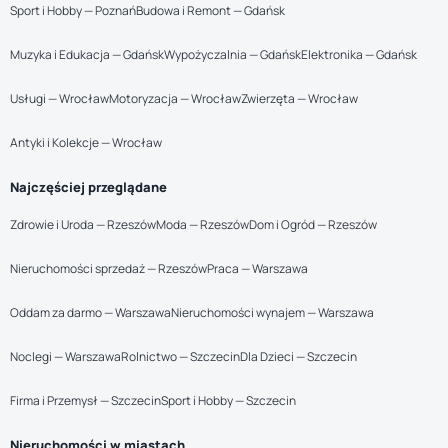
Sport i Hobby — Poznań
Budowa i Remont — Gdańsk
Muzyka i Edukacja — Gdańsk
Wypożyczalnia — Gdańsk
Elektronika — Gdańsk
Usługi — Wrocław
Motoryzacja — Wrocław
Zwierzęta — Wrocław
Antyki i Kolekcje — Wrocław
Najczęściej przeglądane
Zdrowie i Uroda — Rzeszów
Moda — Rzeszów
Dom i Ogród — Rzeszów
Nieruchomości sprzedaż — Rzeszów
Praca — Warszawa
Oddam za darmo — Warszawa
Nieruchomości wynajem — Warszawa
Noclegi — Warszawa
Rolnictwo — Szczecin
Dla Dzieci — Szczecin
Firma i Przemysł — Szczecin
Sport i Hobby — Szczecin
Nieruchomości w miastach