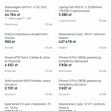
Volkswagen Golf VII 1.4 TSI, 2017,
Laptop Dell XPS 15, i7, 32GB RAM,
Warszawa
1TB SSD, Częstochowa
44 764 zł
5 280 zł
Volkswagen
Golf
Częstochowa
63 dni
Warszawa
63 dni
Pokój w mieszkaniu studenckim,
Mieszkanie 2-pok., 90 m², centrum,
Poznań
Radom
982 zł
427 478 zł
Poznań
63 dni
Radom
63 dni
Rower MTB Trek X-Caliber 8, rama
iPhone 15 Pro 128GB, gwarancja,
M, Rzeszów
kompletny, Warszawa
4 667 zł
3 824 zł
Rzeszów
63 dni
Warszawa
63 dni
Sofa narożnik IKEA Friheten, szara,
iPhone 15 Pro 128GB, gwarancja,
Szczecin
kompletny, Szczecin
2 707 zł
3 827 zł
Szczecin
63 dni
Szczecin
63 dni
Apartament 3-pok. z balkonem, 75
Mieszkanie 2-pok., 57 m², centrum,
m², Tychy
Gliwice