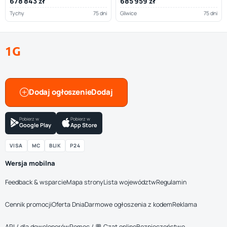
678 843 zł
685 959 zł
Tychy
75 dni
Gliwice
75 dni
1G
Dodaj ogłoszenie
Pobierz w
Pobierz w
Google Play
App Store
VISA
MC
BLIK
P24
Wersja mobilna
Feedback & wsparcie
Mapa strony
Lista województw
Regulamin
Cennik promocji
Oferta Dnia
Darmowe ogłoszenia z kodem
Reklama
API / dla deweloperów
Pomoc / 💬 Czat online
Bezpieczeństwo