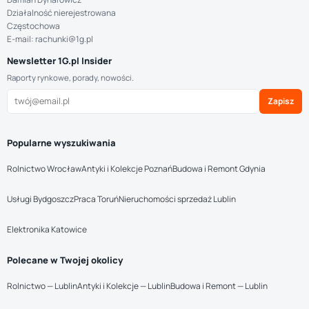
Działalność nierejestrowana
Częstochowa
E-mail: rachunki@1g.pl
Newsletter 1G.pl Insider
Raporty rynkowe, porady, nowości.
Zapisz
Popularne wyszukiwania
Rolnictwo Wrocław
Antyki i Kolekcje Poznań
Budowa i Remont Gdynia
Usługi Bydgoszcz
Praca Toruń
Nieruchomości sprzedaż Lublin
Elektronika Katowice
Polecane w Twojej okolicy
Rolnictwo — Lublin
Antyki i Kolekcje — Lublin
Budowa i Remont — Lublin