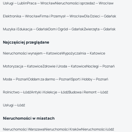
Usługi — Lublin
Praca — Wrocław
Nieruchomości sprzedaż — Wrocław
Elektronika — Wrocław
Firma i Przemysł — Wrocław
Dla Dzieci — Gdańsk
Muzyka i Edukacja — Gdańsk
Dom i Ogród — Gdańsk
Zwierzęta — Gdańsk
Najczęściej przeglądane
Nieruchomości wynajem — Katowice
Wypożyczalnia — Katowice
Motoryzacja — Katowice
Zdrowie i Uroda — Katowice
Noclegi — Poznań
Moda — Poznań
Oddam za darmo — Poznań
Sport i Hobby — Poznań
Rolnictwo — Łódź
Antyki i Kolekcje — Łódź
Budowa i Remont — Łódź
Usługi — Łódź
Nieruchomości w miastach
Nieruchomości Warszawa
Nieruchomości Kraków
Nieruchomości Łódź