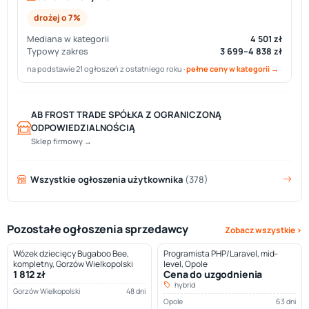
drożej o 7%
Mediana w kategorii
4 501 zł
Typowy zakres
3 699–4 838 zł
na podstawie 21 ogłoszeń z ostatniego roku ·
pełne ceny w kategorii →
AB FROST TRADE SPÓŁKA Z OGRANICZONĄ
ODPOWIEDZIALNOŚCIĄ
Sklep firmowy →
Wszystkie ogłoszenia użytkownika
(378)
Pozostałe ogłoszenia sprzedawcy
Zobacz wszystkie ›
Wózek dziecięcy Bugaboo Bee,
Programista PHP/Laravel, mid-
kompletny, Gorzów Wielkopolski
level, Opole
1 812 zł
Cena do uzgodnienia
hybrid
Gorzów Wielkopolski
48 dni
Opole
63 dni