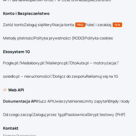
Konto i Bezpieczeństwo
Załóż konto
Zaloguj się
Weryfikacja konta
Poleć i zarabiaj
PRO
10%
Metody płatności
Polityka prywatności (RODO)
Polityka cookies
Ekosystem 1G
Frogle.pl
Mediaboxy.pl
Mailerpro.pl
OtoAuta.pl — motoryzacja
osiedlo.pl — nieruchomości
Dołącz do zespołu
Reklamuj się na 1G
Web API
Dokumentacja API
Klucz API
Uwierzytelnianie
Limity zapytań
Błędy i kody
Od czego zacząć
Zaloguj przez 1g.pl
Piaskownica
Skrypt testowy (PHP)
Kontakt
Damian Dynarowicz