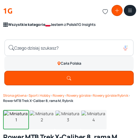
1G
Wszystkie kategorie
Jestem z Polski
1G Insights
Cała Polska
Strona główna
›
Sport i Hobby
›
Rowery
›
Rowery górskie
›
Rowery górskie Rybnik
›
Zobacz galerię
1
/ 4
Rower MTB Trek X-Caliber 8, rama M, Rybnik
Rower MTB Trek X-Caliber 8, rama M,