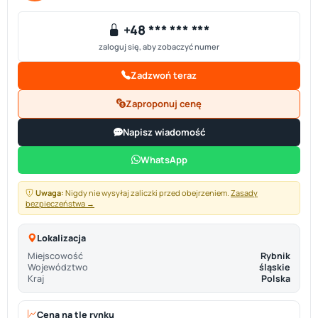
+48 *** *** ***
zaloguj się, aby zobaczyć numer
Zadzwoń teraz
Zaproponuj cenę
Napisz wiadomość
WhatsApp
Uwaga:
Nigdy nie wysyłaj zaliczki przed obejrzeniem.
Zasady
bezpieczeństwa →
Lokalizacja
Miejscowość
Rybnik
Województwo
śląskie
Kraj
Polska
Cena na tle rynku