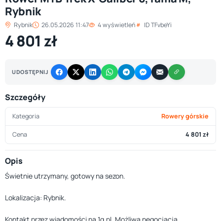
Rybnik
Rybnik
26.05.2026 11:47
4 wyświetleń
ID TFvbeYi
4 801 zł
UDOSTĘPNIJ
Szczegóły
Kategoria
Rowery górskie
Cena
4 801 zł
Opis
Świetnie utrzymany, gotowy na sezon.
Lokalizacja: Rybnik.
Kontakt przez wiadomości na 1g.pl. Możliwa negocjacja.