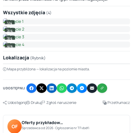
Wszystkie zdjęcia
(4)
1/4
2/4
3/4
4/4
Lokalizacja
(Rybnik)
Leaflet
|
© OpenStreetMap © CARTO
Mapa przybliżona — lokalizacja na poziomie miasta.
+
−
UDOSTĘPNIJ
Udostępnij
Drukuj
Zgłoś naruszenie
Przetłumacz
Oferty przykładow…
OF
Sprzedawca od 2026 · Ogłoszenie nr TFvbeYi