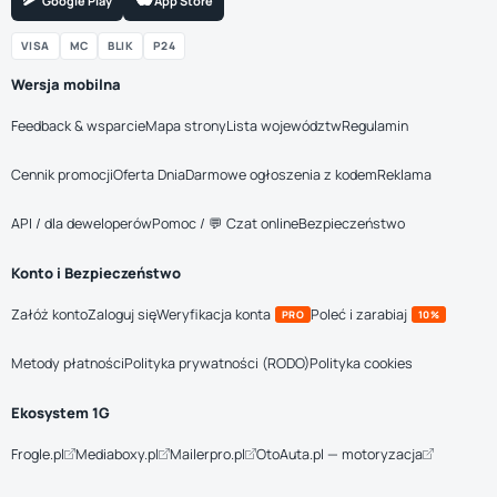
Google Play
App Store
VISA
MC
BLIK
P24
Wersja mobilna
Feedback & wsparcie
Mapa strony
Lista województw
Regulamin
Cennik promocji
Oferta Dnia
Darmowe ogłoszenia z kodem
Reklama
API / dla deweloperów
Pomoc / 💬 Czat online
Bezpieczeństwo
Konto i Bezpieczeństwo
Załóż konto
Zaloguj się
Weryfikacja konta
Poleć i zarabiaj
PRO
10%
Metody płatności
Polityka prywatności (RODO)
Polityka cookies
Ekosystem 1G
Frogle.pl
Mediaboxy.pl
Mailerpro.pl
OtoAuta.pl — motoryzacja