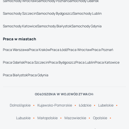
Samochody Wrocław
Samochody Poznań
Samochody Gdańsk
Samochody Szczecin
Samochody Bydgoszcz
Samochody Lublin
Samochody Katowice
Samochody Białystok
Samochody Gdynia
Praca w miastach
Praca Warszawa
Praca Kraków
Praca Łódź
Praca Wrocław
Praca Poznań
Praca Gdańsk
Praca Szczecin
Praca Bydgoszcz
Praca Lublin
Praca Katowice
Praca Białystok
Praca Gdynia
OGŁOSZENIA W WOJEWÓDZTWACH:
Dolnośląskie
Kujawsko-Pomorskie
Łódzkie
Lubelskie
Lubuskie
Małopolskie
Mazowieckie
Opolskie