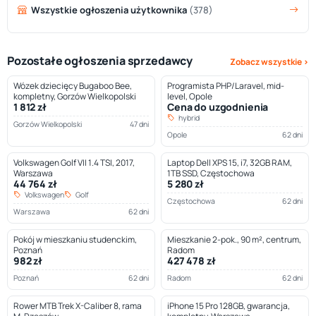
Wszystkie ogłoszenia użytkownika
(378)
Pozostałe ogłoszenia sprzedawcy
Zobacz wszystkie ›
Wózek dziecięcy Bugaboo Bee,
Programista PHP/Laravel, mid-
kompletny, Gorzów Wielkopolski
level, Opole
1 812 zł
Cena do uzgodnienia
hybrid
Gorzów Wielkopolski
47 dni
Opole
62 dni
Volkswagen Golf VII 1.4 TSI, 2017,
Laptop Dell XPS 15, i7, 32GB RAM,
Warszawa
1TB SSD, Częstochowa
44 764 zł
5 280 zł
Volkswagen
Golf
Częstochowa
62 dni
Warszawa
62 dni
Pokój w mieszkaniu studenckim,
Mieszkanie 2-pok., 90 m², centrum,
Poznań
Radom
982 zł
427 478 zł
Poznań
62 dni
Radom
62 dni
Rower MTB Trek X-Caliber 8, rama
iPhone 15 Pro 128GB, gwarancja,