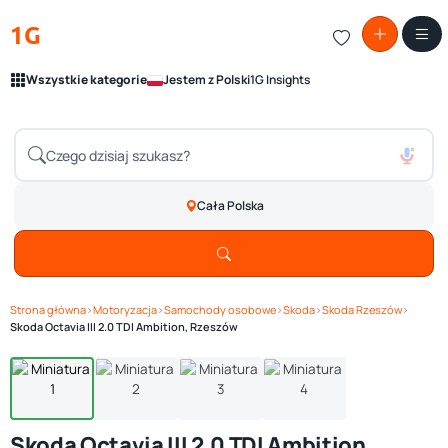
1G
Wszystkie kategorie
Jestem z Polski
1G Insights
Cała Polska
Strona główna
›
Motoryzacja
›
Samochody osobowe
›
Skoda
›
Skoda Rzeszów
›
Zobacz galerię
1
/ 4
Skoda Octavia III 2.0 TDI Ambition, Rzeszów
Skoda Octavia III 2.0 TDI Ambition,