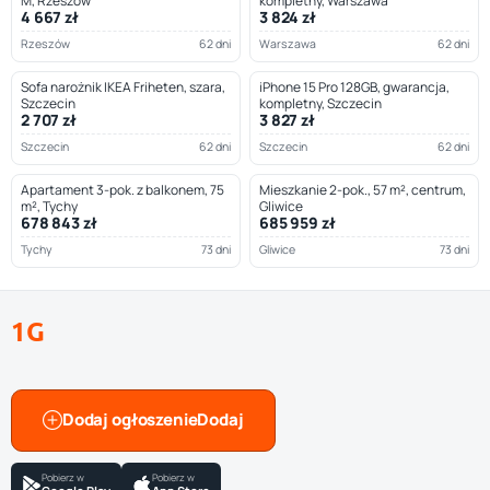
M, Rzeszów
kompletny, Warszawa
4 667 zł
3 824 zł
Rzeszów
62 dni
Warszawa
62 dni
Sofa narożnik IKEA Friheten, szara,
iPhone 15 Pro 128GB, gwarancja,
Szczecin
kompletny, Szczecin
2 707 zł
3 827 zł
Szczecin
62 dni
Szczecin
62 dni
Apartament 3-pok. z balkonem, 75
Mieszkanie 2-pok., 57 m², centrum,
m², Tychy
Gliwice
678 843 zł
685 959 zł
Tychy
73 dni
Gliwice
73 dni
1G
Dodaj ogłoszenie
Pobierz w
Pobierz w