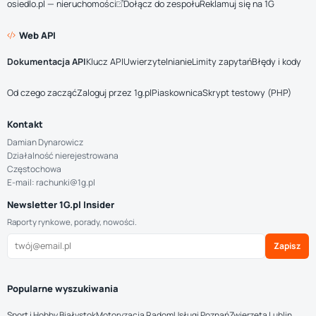
osiedlo.pl — nieruchomości
Dołącz do zespołu
Reklamuj się na 1G
Web API
Dokumentacja API
Klucz API
Uwierzytelnianie
Limity zapytań
Błędy i kody
Od czego zacząć
Zaloguj przez 1g.pl
Piaskownica
Skrypt testowy (PHP)
Kontakt
Damian Dynarowicz
Działalność nierejestrowana
Częstochowa
E-mail: rachunki@1g.pl
Newsletter 1G.pl Insider
Raporty rynkowe, porady, nowości.
Zapisz
Popularne wyszukiwania
Sport i Hobby Białystok
Motoryzacja Radom
Usługi Poznań
Zwierzęta Lublin