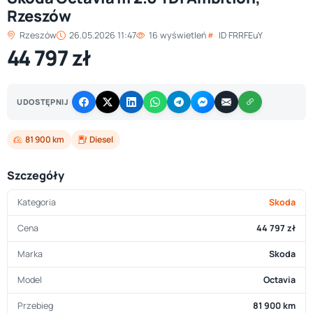
Rzeszów
Rzeszów
26.05.2026 11:47
16 wyświetleń
ID FRRFEuY
44 797 zł
UDOSTĘPNIJ
81 900 km
Diesel
Szczegóły
Kategoria
Skoda
Cena
44 797 zł
Marka
Skoda
Model
Octavia
Przebieg
81 900 km