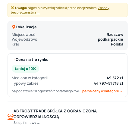
Uwaga:
Nigdy nie wysyłaj zaliczki przed obejrzeniem.
Zasady
bezpieczeństwa →
Lokalizacja
Miejscowość
Rzeszów
Województwo
podkarpackie
Kraj
Polska
Cena na tle rynku
taniej o 10%
Mediana w kategorii
49 572 zł
Typowy zakres
44 797–51 718 zł
na podstawie 20 ogłoszeń z ostatniego roku ·
pełne ceny w kategorii →
AB FROST TRADE SPÓŁKA Z OGRANICZONĄ
ODPOWIEDZIALNOŚCIĄ
Sklep firmowy →