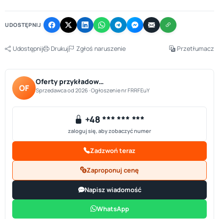
−
UDOSTĘPNIJ
Udostępnij
Drukuj
Zgłoś naruszenie
Przetłumacz
Oferty przykładow…
OF
Sprzedawca od 2026 · Ogłoszenie nr FRRFEuY
+48 *** *** ***
zaloguj się, aby zobaczyć numer
Zadzwoń teraz
Zaproponuj cenę
Napisz wiadomość
WhatsApp