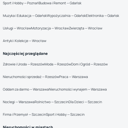
Sport i Hobby — Poznań
Budowa i Remont — Gdańsk
Muzyka i Edukacja — Gdańsk
Wypożyczalnia — Gdańsk
Elektronika — Gdańsk
Usługi — Wrocław
Motoryzacja — Wrocław
Zwierzęta — Wrocław
Antyki i Kolekcje — Wrocław
Najczęściej przeglądane
Zdrowie i Uroda — Rzeszów
Moda — Rzeszów
Dom i Ogród — Rzeszów
Nieruchomości sprzedaż — Rzeszów
Praca — Warszawa
Oddam za darmo — Warszawa
Nieruchomości wynajem — Warszawa
Noclegi — Warszawa
Rolnictwo — Szczecin
Dla Dzieci — Szczecin
Firma i Przemysł — Szczecin
Sport i Hobby — Szczecin
Nieruchomości w miastach