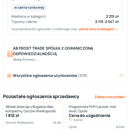
w cenie rynkowej
Mediana w kategorii
2 215 zł
Typowy zakres
2 115–2 547 zł
na podstawie 20 ogłoszeń z ostatniego roku ·
pełne ceny w kategorii →
AB FROST TRADE SPÓŁKA Z OGRANICZONĄ
ODPOWIEDZIALNOŚCIĄ
Sklep firmowy →
Wszystkie ogłoszenia użytkownika
(378)
Pozostałe ogłoszenia sprzedawcy
Zobacz wszystkie ›
Wózek dziecięcy Bugaboo Bee,
Programista PHP/Laravel, mid-
kompletny, Gorzów Wielkopolski
level, Opole
1 812 zł
Cena do uzgodnienia
hybrid
Gorzów Wielkopolski
46 dni
Opole
60 dni