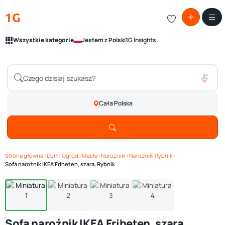
1G
Wszystkie kategorie
Jestem z Polski
1G Insights
Cała Polska
Strona główna
›
Dom i Ogród
›
Meble
›
Narożniki
›
Narożniki Rybnik
›
Zobacz galerię
1
/ 4
Sofa narożnik IKEA Friheten, szara, Rybnik
Sofa narożnik IKEA Friheten, szara,