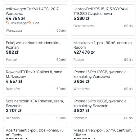
Volkswagen Golf VII 1.4 TSI, 2017,
Laptop Dell XPS 15, i7, 32GB RAM,
Warszawa
1TB SSD, Częstochowa
44 764 zł
5 280 zł
Volkswagen
Golf
Częstochowa
60 dni
Warszawa
60 dni
Pokój w mieszkaniu studenckim,
Mieszkanie 2-pok., 90 m², centrum,
Poznań
Radom
982 zł
427 478 zł
Poznań
60 dni
Radom
60 dni
Rower MTB Trek X-Caliber 8, rama
iPhone 15 Pro 128GB, gwarancja,
M, Rzeszów
kompletny, Warszawa
4 667 zł
3 824 zł
Rzeszów
60 dni
Warszawa
60 dni
Sofa narożnik IKEA Friheten, szara,
iPhone 15 Pro 128GB, gwarancja,
Szczecin
kompletny, Szczecin
2 707 zł
3 827 zł
Szczecin
60 dni
Szczecin
60 dni
Apartament 3-pok. z balkonem, 75
Mieszkanie 2-pok., 57 m², centrum,
m², Tychy
Gliwice