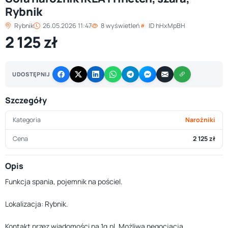
Rybnik
Rybnik
26.05.2026 11:47
8 wyświetleń
ID hHxMpBH
2 125 zł
UDOSTĘPNIJ
Szczegóły
Kategoria
Narożniki
Cena
2 125 zł
Opis
Funkcja spania, pojemnik na pościel.
Lokalizacja: Rybnik.
Kontakt przez wiadomości na 1g.pl. Możliwa negocjacja.