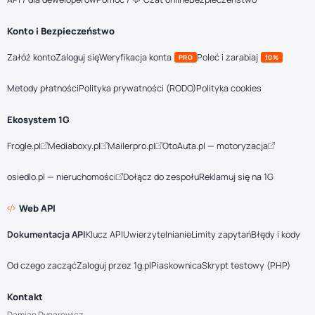
Konto i Bezpieczeństwo
Załóż konto
Zaloguj się
Weryfikacja konta
Poleć i zarabiaj
PRO
10%
Metody płatności
Polityka prywatności (RODO)
Polityka cookies
Ekosystem 1G
Frogle.pl
Mediaboxy.pl
Mailerpro.pl
OtoAuta.pl — motoryzacja
osiedlo.pl — nieruchomości
Dołącz do zespołu
Reklamuj się na 1G
Web API
Dokumentacja API
Klucz API
Uwierzytelnianie
Limity zapytań
Błędy i kody
Od czego zacząć
Zaloguj przez 1g.pl
Piaskownica
Skrypt testowy (PHP)
Kontakt
Damian Dynarowicz