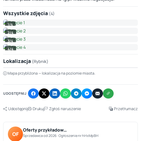
Wszystkie zdjęcia
(4)
1/4
2/4
3/4
4/4
Lokalizacja
(Rybnik)
Leaflet
|
© OpenStreetMap © CARTO
Mapa przybliżona — lokalizacja na poziomie miasta.
+
−
UDOSTĘPNIJ
Udostępnij
Drukuj
Zgłoś naruszenie
Przetłumacz
Oferty przykładow…
OF
Sprzedawca od 2026 · Ogłoszenie nr hHxMpBH