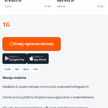
678 843 zł
685 959 zł
Tychy
72 dni
Gliwice
72 dni
1G
Dodaj ogłoszenie
Pobierz w
Pobierz w
Google Play
App Store
VISA
MC
BLIK
P24
Wersja mobilna
Feedback & wsparcie
Mapa strony
Lista województw
Regulamin
Cennik promocji
Oferta Dnia
Darmowe ogłoszenia z kodem
Reklama
API / dla deweloperów
Pomoc / 💬 Czat online
Bezpieczeństwo