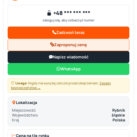
+48 *** *** ***
zaloguj się, aby zobaczyć numer
Zadzwoń teraz
Zaproponuj cenę
Napisz wiadomość
WhatsApp
Uwaga:
Nigdy nie wysyłaj zaliczki przed obejrzeniem.
Zasady
bezpieczeństwa →
Lokalizacja
Miejscowość
Rybnik
Województwo
śląskie
Kraj
Polska
Cena na tle rynku