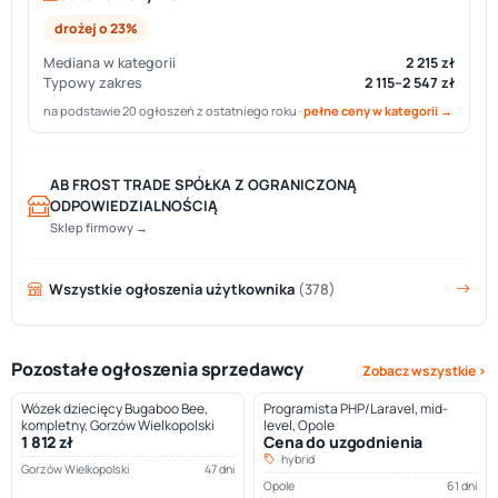
drożej o 23%
Mediana w kategorii
2 215 zł
Typowy zakres
2 115–2 547 zł
na podstawie 20 ogłoszeń z ostatniego roku ·
pełne ceny w kategorii →
AB FROST TRADE SPÓŁKA Z OGRANICZONĄ
ODPOWIEDZIALNOŚCIĄ
Sklep firmowy →
Wszystkie ogłoszenia użytkownika
(378)
Pozostałe ogłoszenia sprzedawcy
Zobacz wszystkie ›
Wózek dziecięcy Bugaboo Bee,
Programista PHP/Laravel, mid-
kompletny, Gorzów Wielkopolski
level, Opole
1 812 zł
Cena do uzgodnienia
hybrid
Gorzów Wielkopolski
47 dni
Opole
61 dni