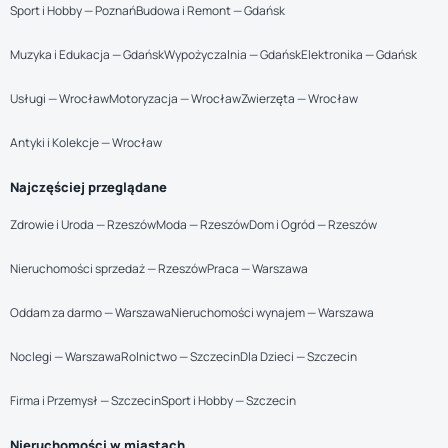
Sport i Hobby — Poznań
Budowa i Remont — Gdańsk
Muzyka i Edukacja — Gdańsk
Wypożyczalnia — Gdańsk
Elektronika — Gdańsk
Usługi — Wrocław
Motoryzacja — Wrocław
Zwierzęta — Wrocław
Antyki i Kolekcje — Wrocław
Najczęściej przeglądane
Zdrowie i Uroda — Rzeszów
Moda — Rzeszów
Dom i Ogród — Rzeszów
Nieruchomości sprzedaż — Rzeszów
Praca — Warszawa
Oddam za darmo — Warszawa
Nieruchomości wynajem — Warszawa
Noclegi — Warszawa
Rolnictwo — Szczecin
Dla Dzieci — Szczecin
Firma i Przemysł — Szczecin
Sport i Hobby — Szczecin
Nieruchomości w miastach