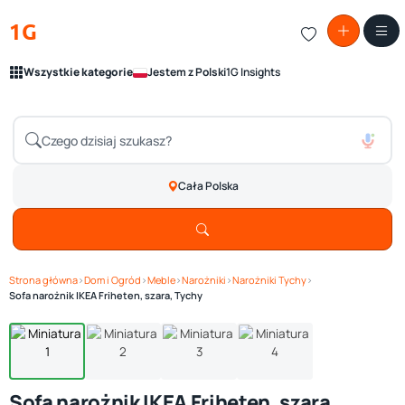
1G
Wszystkie kategorie
Jestem z Polski
1G Insights
Cała Polska
Strona główna
›
Dom i Ogród
›
Meble
›
Narożniki
›
Narożniki Tychy
›
Zobacz galerię
1
/ 4
Sofa narożnik IKEA Friheten, szara, Tychy
Sofa narożnik IKEA Friheten, szara,