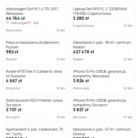
Volkswagen Golf VII 1.4 TSI, 2017,
Laptop Dell XPS 15, i7, 32GB RAM,
Warszawa
1TB SSD, Częstochowa
44 764 zł
5 280 zł
Volkswagen
Golf
Częstochowa
61 dni
Warszawa
61 dni
Pokój w mieszkaniu studenckim,
Mieszkanie 2-pok., 90 m², centrum,
Poznań
Radom
982 zł
427 478 zł
Poznań
61 dni
Radom
61 dni
Rower MTB Trek X-Caliber 8, rama
iPhone 15 Pro 128GB, gwarancja,
M, Rzeszów
kompletny, Warszawa
4 667 zł
3 824 zł
Rzeszów
61 dni
Warszawa
61 dni
Sofa narożnik IKEA Friheten, szara,
iPhone 15 Pro 128GB, gwarancja,
Szczecin
kompletny, Szczecin
2 707 zł
3 827 zł
Szczecin
61 dni
Szczecin
61 dni
Apartament 3-pok. z balkonem, 75
Mieszkanie 2-pok., 57 m², centrum,
m², Tychy
Gliwice