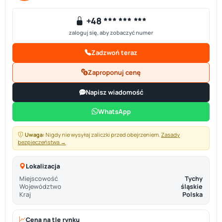
+48 *** *** ***
zaloguj się, aby zobaczyć numer
Zadzwoń teraz
Zaproponuj cenę
Napisz wiadomość
WhatsApp
Uwaga:
Nigdy nie wysyłaj zaliczki przed obejrzeniem.
Zasady
bezpieczeństwa →
Lokalizacja
Miejscowość
Tychy
Województwo
śląskie
Kraj
Polska
Cena na tle rynku