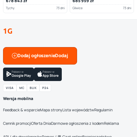
678 843 zł
685 959 zł
Tychy
73 dni
Gliwice
73 dni
1G
Dodaj ogłoszenie
Pobierz w
Pobierz w
Google Play
App Store
VISA
MC
BLIK
P24
Wersja mobilna
Feedback & wsparcie
Mapa strony
Lista województw
Regulamin
Cennik promocji
Oferta Dnia
Darmowe ogłoszenia z kodem
Reklama
API / dla deweloperów
Pomoc / 💬 Czat online
Bezpieczeństwo