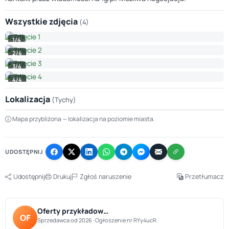
Wszystkie zdjęcia
(4)
1/4
2/4
3/4
4/4
Lokalizacja
(Tychy)
Leaflet
|
© OpenStreetMap © CARTO
Mapa przybliżona — lokalizacja na poziomie miasta.
+
−
UDOSTĘPNIJ
Udostępnij
Drukuj
Zgłoś naruszenie
Przetłumacz
Oferty przykładow…
OF
Sprzedawca od 2026 · Ogłoszenie nr RYy4ucR