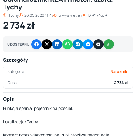
Tychy
Tychy
26.05.2026 11:47
5 wyświetleń
ID RYy4ucR
2 734 zł
UDOSTĘPNIJ
Szczegóły
Kategoria
Narożniki
Cena
2 734 zł
Opis
Funkcja spania, pojemnik na pościel.
Lokalizacja: Tychy.
Kontakt przez wiadomości na 1g.pl. Możliwa negocjacja.