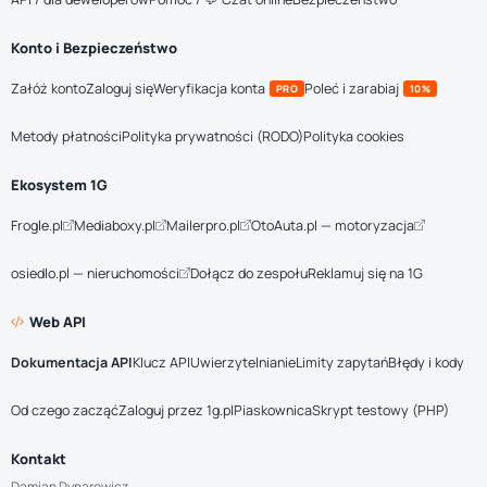
Konto i Bezpieczeństwo
Załóż konto
Zaloguj się
Weryfikacja konta
Poleć i zarabiaj
PRO
10%
Metody płatności
Polityka prywatności (RODO)
Polityka cookies
Ekosystem 1G
Frogle.pl
Mediaboxy.pl
Mailerpro.pl
OtoAuta.pl — motoryzacja
osiedlo.pl — nieruchomości
Dołącz do zespołu
Reklamuj się na 1G
Web API
Dokumentacja API
Klucz API
Uwierzytelnianie
Limity zapytań
Błędy i kody
Od czego zacząć
Zaloguj przez 1g.pl
Piaskownica
Skrypt testowy (PHP)
Kontakt
Damian Dynarowicz